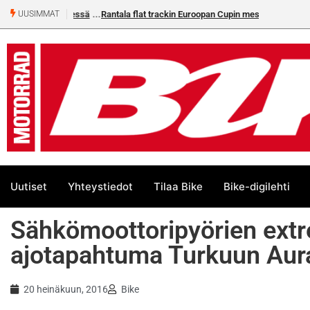
Rantala flat trackin Euroopan Cupin mestari
UUSIMMAT
Uutiset
Yhteystiedot
Tilaa Bike
Bike-digilehti
Sähkömoottoripyörien extr
ajotapahtuma Turkuun Aura
20 heinäkuun, 2016
Bike