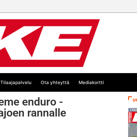
Tilaajapalvelu
Ota yhteyttä
Mediakortti
eme enduro -
U
joen rannalle