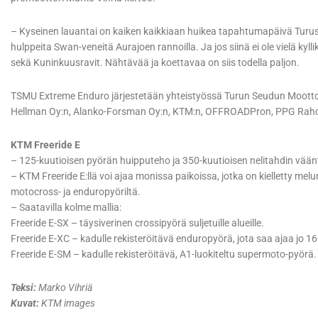
– Kyseinen lauantai on kaiken kaikkiaan huikea tapahtumapäivä Tu
hulppeita Swan-veneitä Aurajoen rannoilla. Ja jos siinä ei ole vielä ky
sekä Kuninkuusravit. Nähtävää ja koettavaa on siis todella paljon.
TSMU Extreme Enduro järjestetään yhteistyössä Turun Seudun Moottoriu
Hellman Oy:n, Alanko-Forsman Oy:n, KTM:n, OFFROADPron, PPG Rahoit
KTM Freeride E
– 125-kuutioisen pyörän huipputeho ja 350-kuutioisen nelitahdin vään
– KTM Freeride E:llä voi ajaa monissa paikoissa, jotka on kielletty melu
motocross- ja enduropyöriltä.
– Saatavilla kolme mallia:
Freeride E-SX – täysiverinen crossipyörä suljetuille alueille.
Freeride E-XC – kadulle rekisteröitävä enduropyörä, jota saa ajaa jo 16
Freeride E-SM – kadulle rekisteröitävä, A1-luokiteltu supermoto-pyörä.
Teksi:
Marko Vihriä
Kuvat:
KTM images