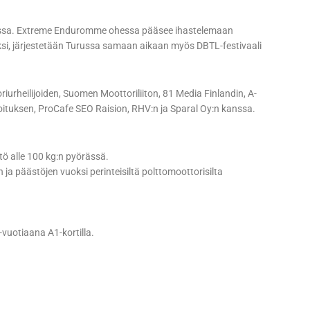
russa. Extreme Enduromme ohessa pääsee ihastelemaan
lliksi, järjestetään Turussa samaan aikaan myös DBTL-festivaali
rheilijoiden, Suomen Moottoriliiton, 81 Media Finlandin, A-
uksen, ProCafe SEO Raision, RHV:n ja Sparal Oy:n kanssa.
tö alle 100 kg:n pyörässä.
n ja päästöjen vuoksi perinteisiltä polttomoottorisilta
-vuotiaana A1-kortilla.