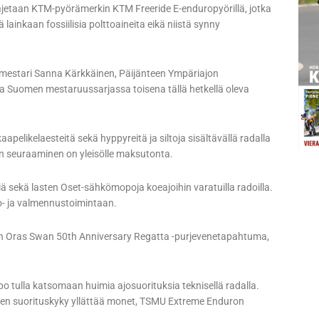
jetaan KTM-pyörämerkin KTM Freeride E-enduropyörillä, jotka
lainkaan fossiilisia polttoaineita eikä niistä synny
n mestari Sanna Kärkkäinen, Päijänteen Ympäriajon
 ja Suomen mestaruussarjassa toisena tällä hetkellä oleva
aapelikelaesteitä sekä hyppyreitä ja siltoja sisältävällä radalla
en seuraaminen on yleisölle maksutonta.
ä sekä lasten Oset-sähkömopoja koeajoihin varatuilla radoilla.
so- ja valmennustoimintaan.
n Oras Swan 50th Anniversary Regatta -purjevenetapahtuma,
o tulla katsomaan huimia ajosuorituksia teknisellä radalla.
rien suorituskyky yllättää monet, TSMU Extreme Enduron