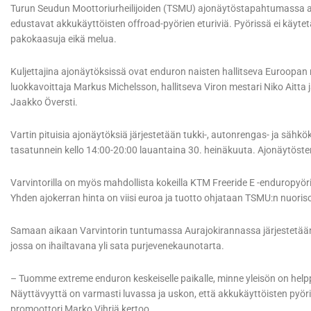
Turun Seudun Moottoriurheilijoiden (TSMU) ajonäytöstapahtumassa a
edustavat akkukäyttöisten offroad-pyörien eturiviä. Pyörissä ei käytetä 
pakokaasuja eikä melua.
Kuljettajina ajonäytöksissä ovat enduron naisten hallitseva Euroopa
luokkavoittaja Markus Michelsson, hallitseva Viron mestari Niko Aitta
Jaakko Översti.
Vartin pituisia ajonäytöksiä järjestetään tukki-, autonrengas- ja sähkök
tasatunnein kello 14:00-20:00 lauantaina 30. heinäkuuta. Ajonäytöst
Varvintorilla on myös mahdollista kokeilla KTM Freeride E -enduropyöri
Yhden ajokerran hinta on viisi euroa ja tuotto ohjataan TSMU:n nuori
Samaan aikaan Varvintorin tuntumassa Aurajokirannassa järjestetää
jossa on ihailtavana yli sata purjevenekaunotarta.
– Tuomme extreme enduron keskeiselle paikalle, minne yleisön on helpp
Näyttävyyttä on varmasti luvassa ja uskon, että akkukäyttöisten pyö
promoottori Marko Vihriä kertoo.