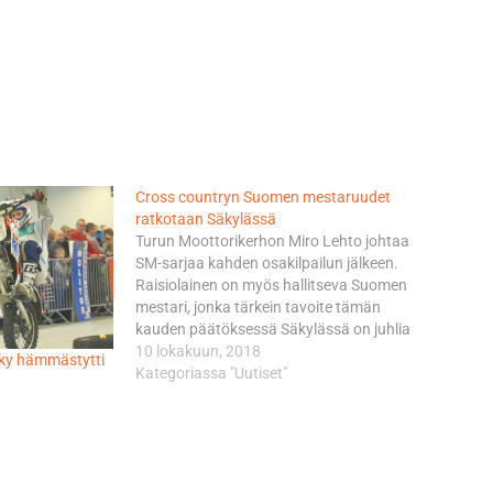
Cross countryn Suomen mestaruudet
ratkotaan Säkylässä
Turun Moottorikerhon Miro Lehto johtaa
SM-sarjaa kahden osakilpailun jälkeen.
Raisiolainen on myös hallitseva Suomen
mestari, jonka tärkein tavoite tämän
kauden päätöksessä Säkylässä on juhlia
uransa toista titteliä. Porin
10 lokakuun, 2018
yky hämmästytti
Moottorikerhon Aleksi Nieminen on
Kategoriassa "Uutiset"
sarjassa toisena ja Karkkilan
Moottorikerhon Niko Kalatie kolmantena.
Suomen mestaruusluokan lisäksi Säkylän
varuskunta-alueen hiekkamaastoissa
(Vuorenmaantie 352, Säkylä) päätetään…