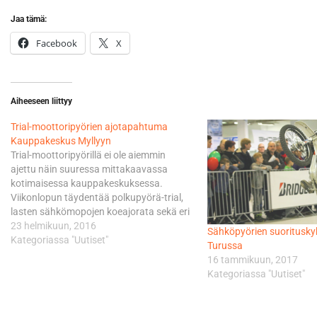
Jaa tämä:
Facebook
X
Aiheeseen liittyy
Trial-moottoripyörien ajotapahtuma
Kauppakeskus Myllyyn
Trial-moottoripyörillä ei ole aiemmin
ajettu näin suuressa mittakaavassa
kotimaisessa kauppakeskuksessa.
Viikonlopun täydentää polkupyörä-trial,
lasten sähkömopojen koeajorata sekä eri
puolille kauppakeskusta levittäytyvä
23 helmikuun, 2016
Sähköpyörien suoritusk
uutuuspyörien näyttely. Trial-
Kategoriassa "Uutiset"
Turussa
moottoripyörille rakennetaan
16 tammikuun, 2017
Kauppakeskus Myllyn sisälle, keskeiselle
Kategoriassa "Uutiset"
Myllyntorin alueelle 60 metriä pitkä trial-
rata, joka sisältää lukuisia esteitä
trukkilavoista kaivonrenkaisiin ja