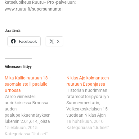
katseluoikeus Ruutu+ Pro -palveluun:
www.ruutu.fi/supersunnuntai
Jaa tämä:
Facebook
X
Aiheeseen liittyy
Mika Kallio ruutuun 18 –
Niklas Ajo kolmanteen
suomalaistalli paalulle
ruutuun Espanjassa
Brnossa
Historian nuorimman
Zarco viimeisteli
ratamoottoripyöräilyn
aurinkoisessa Brnossa
Suomenmestarin,
uuden
Valkeakoskelaisen 15-
paalupaikkaennätyksen
vuotiaan Niklas Ajon
lukemin 2.01,614, joista
kilpailukausi Espanjan
18 huhtikuun, 2010
Kallio jäi 1,397 sekuntia.
15 elokuun, 2015
avoimessa
Kategoriassa "Uutiset"
Kauden viidennen
Kategoriassa "Uutiset"
mestaruussarjassa, CEV-