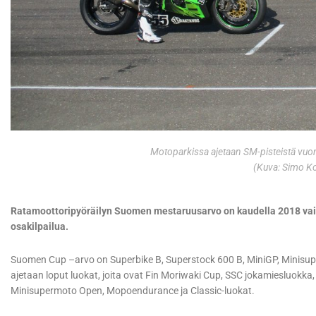
Motoparkissa ajetaan SM-pisteistä vu
(Kuva: Simo K
Ratamoottoripyöräilyn Suomen mestaruusarvo on kaudella 2018 vain 
osakilpailua.
Suomen Cup –arvo on Superbike B, Superstock 600 B, MiniGP, Minisuper
ajetaan loput luokat, joita ovat Fin Moriwaki Cup, SSC jokamiesluokka
Minisupermoto Open, Mopoendurance ja Classic-luokat.