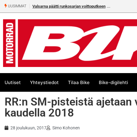
Valsarna päätti runkosarjan voittoputkeen
Älä missaa täm
UUSIMMAT
numeroa!
Uutiset
Yhteystiedot
Tilaa Bike
Bike-digilehti
RR:n SM-pisteistä ajetaan 
kaudella 2018
28 joulukuun, 2017
Simo Kohonen