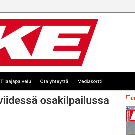
än kesän suurta Bike-
Tilaajapalvelu
Ota yhteyttä
Mediakortti
viidessä osakilpailussa
U