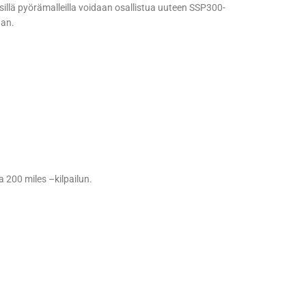
llä pyörämalleilla voidaan osallistua uuteen SSP300-
aan.
 200 miles –kilpailun.