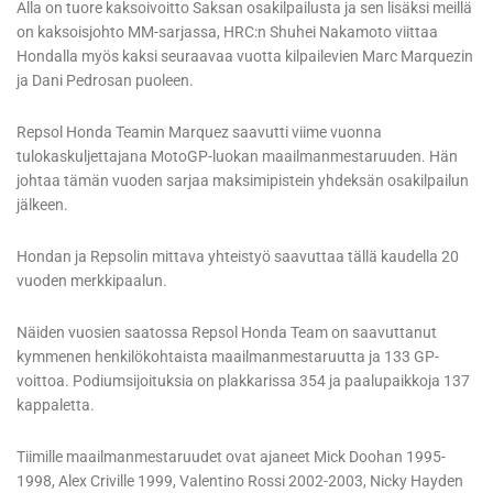
Alla on tuore kaksoivoitto Saksan osakilpailusta ja sen lisäksi meillä
on kaksoisjohto MM-sarjassa, HRC:n Shuhei Nakamoto viittaa
Hondalla myös kaksi seuraavaa vuotta kilpailevien Marc Marquezin
ja Dani Pedrosan puoleen.
Repsol Honda Teamin Marquez saavutti viime vuonna
tulokaskuljettajana MotoGP-luokan maailmanmestaruuden. Hän
johtaa tämän vuoden sarjaa maksimipistein yhdeksän osakilpailun
jälkeen.
Hondan ja Repsolin mittava yhteistyö saavuttaa tällä kaudella 20
vuoden merkkipaalun.
Näiden vuosien saatossa Repsol Honda Team on saavuttanut
kymmenen henkilökohtaista maailmanmestaruutta ja 133 GP-
voittoa. Podiumsijoituksia on plakkarissa 354 ja paalupaikkoja 137
kappaletta.
Tiimille maailmanmestaruudet ovat ajaneet Mick Doohan 1995-
1998, Alex Criville 1999, Valentino Rossi 2002-2003, Nicky Hayden