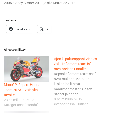
2006, Casey Stoner 2011 ja siis Marquez 2013.
Jaa tämä:
Facebook
X
Aiheeseen liittyy
Ajon kilpakumppani Vinales
valittiin ”dream teamiin”
mestareiden rinnalle
Repsolin ”dream teamissa”
ovat mukana MotoGP-
luokan hallitseva
MotoGP: Repsol Honda
maailmanmestari Casey
Team 2023 – vain yksi
Stoner ja hänen
tavoite
tiimikaverinsa Dani Pedrosa,
8 helmikuun, 2012
23 helmikuun, 2023
vuonna 2010 suomalaistalli
Kategoriassa "Uutiset"
Kategoriassa "Honda"
Ajo Motorsportin riveissä