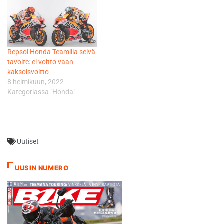
125-kuutioisten
maailmanmestaruuden
voittanut ja nykyinen Moto2-
luokan kuljettaja Marc
Marquez, sekä Moto3:ssa
Repsol Honda Teamilla selvä
kilpailevat Miguel Oliveira ja
tavoite: ei voitto vaan
Alex Rins - ja nyt siis myös
kaksoisvoitto
Vinales. Vinales, 17, ajoi
8 helmikuun, 2022
viime kaudella historiaan…
Kategoriassa "Honda"
Uutiset
UUSIN NUMERO