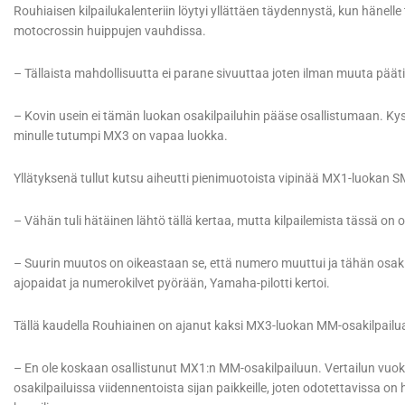
Rouhiaisen kilpailukalenteriin löytyi yllättäen täydennystä, kun hänel
motocrossin huippujen vauhdissa.
– Tällaista mahdollisuutta ei parane sivuuttaa joten ilman muuta pääti
– Kovin usein ei tämän luokan osakilpailuhin pääse osallistumaan. Kyse
minulle tutumpi MX3 on vapaa luokka.
Yllätyksenä tullut kutsu aiheutti pienimuotoista vipinää MX1-luokan S
– Vähän tuli hätäinen lähtö tällä kertaa, mutta kilpailemista tässä on o
– Suurin muutos on oikeastaan se, että numero muuttui ja tähän osa
ajopaidat ja numerokilvet pyörään, Yamaha-pilotti kertoi.
Tällä kaudella Rouhiainen on ajanut kaksi MX3-luokan MM-osakilpailua, 
– En ole koskaan osallistunut MX1:n MM-osakilpailuun. Vertailun vuo
osakilpailuissa viidennentoista sijan paikkeille, joten odotettaviss