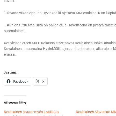
kuvaili.
Tulevana viikonloppuna Hyvinkäällä ajettava MM-osakilpailu on likip
– Kun on tuttu rata, siitä on paljon etua. Tavoitteena on pystyä taist
suomalainen.
Kotiyleisön eteen MX1-luokassa starttaavat Rouhiaisen lisäksi ainaki
Kovalainen. Lauantaina Hyvinkäällä ajetaan harjoitukset, aika-ajo sek
erässä.
Jaa tämä:
Facebook
X
Aiheeseen liittyy
Rouhiainen sivuun myös Laitilasta
Rouhiainen Slovenian M