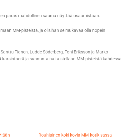
itäen paras mahdollinen sauma näyttää osaamistaan.
elemaan MM-pisteistä, ja olisihan se mukavaa olla nopein
n Santtu Tianen, Ludde Söderberg, Toni Eriksson ja Marko
ä karsintaerä ja sunnuntaina taistellaan MM-pisteistä kahdessa
M:ään
Rouhiainen koki kovia MM-kotikisassa