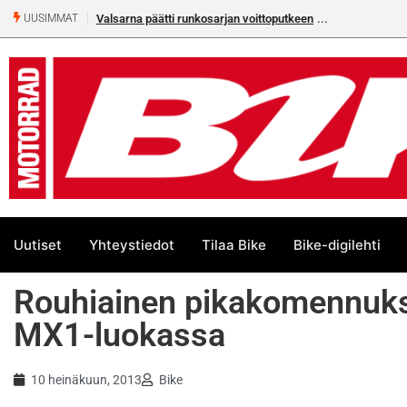
Valsarna päätti runkosarjan voittoputkeen
UUSIMMAT
Uutiset
Yhteystiedot
Tilaa Bike
Bike-digilehti
Rouhiainen pikakomennuks
MX1-luokassa
10 heinäkuun, 2013
Bike