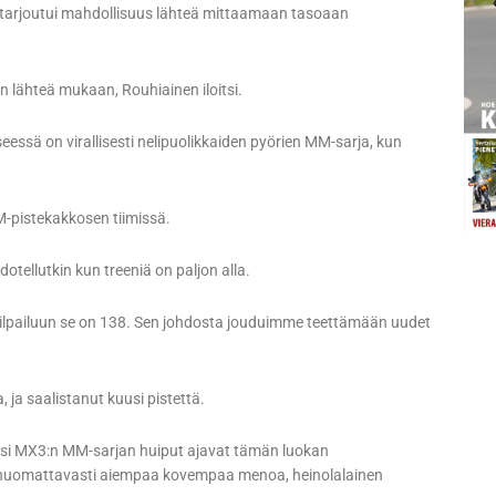
le tarjoutui mahdollisuus lähteä mittaamaan tasoaan
n lähteä mukaan, Rouhiainen iloitsi.
essä on virallisesti nelipuolikkaiden pyörien MM-sarja, kun
M-pistekakkosen tiimissä.
dotellutkin kun treeniä on paljon alla.
kilpailuun se on 138. Sen johdosta jouduimme teettämään uudet
ja saalistanut kuusi pistettä.
ksi MX3:n MM-sarjan huiput ajavat tämän luokan
a on huomattavasti aiempaa kovempaa menoa, heinolalainen