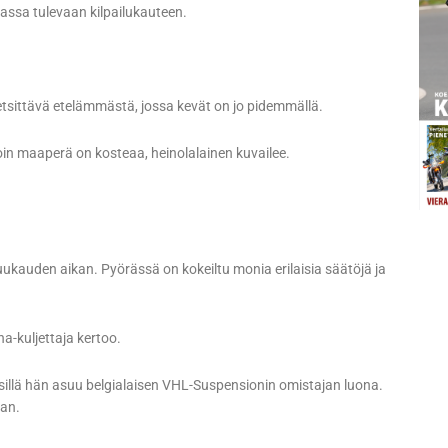
assa tulevaan kilpailukauteen.
etsittävä etelämmästä, jossa kevät on jo pidemmällä.
lloin maaperä on kosteaa, heinolalainen kuvailee.
ukauden aikan. Pyörässä on kokeiltu monia erilaisia säätöjä ja
a-kuljettaja kertoo.
 sillä hän asuu belgialaisen VHL-Suspensionin omistajan luona.
aan.