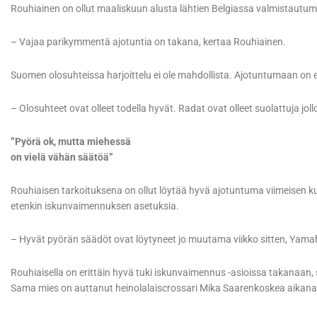
Rouhiainen on ollut maaliskuun alusta lähtien Belgiassa valmistautum
– Vajaa parikymmentä ajotuntia on takana, kertaa Rouhiainen.
Suomen olosuhteissa harjoittelu ei ole mahdollista. Ajotuntumaan on 
– Olosuhteet ovat olleet todella hyvät. Radat ovat olleet suolattuja jo
”Pyörä ok, mutta miehessä
on vielä vähän säätöä”
Rouhiaisen tarkoituksena on ollut löytää hyvä ajotuntuma viimeisen ku
etenkin iskunvaimennuksen asetuksia.
– Hyvät pyörän säädöt ovat löytyneet jo muutama viikko sitten, Yamah
Rouhiaisella on erittäin hyvä tuki iskunvaimennus -asioissa takanaan,
Sama mies on auttanut heinolalaiscrossari Mika Saarenkoskea aikan