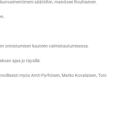
iskunvaimentimeni säätöihin, mainitsee Rouhiainen.
en.
iden onnistumisen kauteen valmistautumisessa.
aksan ajaa jo täysillä.
nollisesti myös Antti Pyrhösen, Marko Kovalaisen, Toni