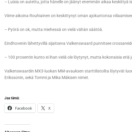
– Luisia on autettu, jotta hänelle on jäänyt enemmän aikaa keskittyä 
Viime aikoina Rouhiainen on keskittynyt oman ajokuntonsa viilaamise
– Pyörä on ok, mutta miehessä on vielä vähän säätöä.
Eindhovenin lähettyvillä sijaitseva Valkenswaard punnitsee crossare
– 100 prosentin kunto ei ihan vielä ole löytynyt, mutta kokonaisia eriä j
Valkenswaardin MX3-luokan MM-avauksen starttilistoilta löytyvät luon
Erikssonin, sekä Tommi ja Mika Mäkisen nimet.
Jaa tämä:
Facebook
X