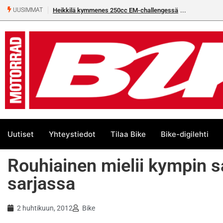
Heikkilä kymmenes 250cc EM-challengessä
UUSIMMAT
Uutiset
Yhteystiedot
Tilaa Bike
Bike-digilehti
Rouhiainen mielii kympin 
sarjassa
2 huhtikuun, 2012
Bike