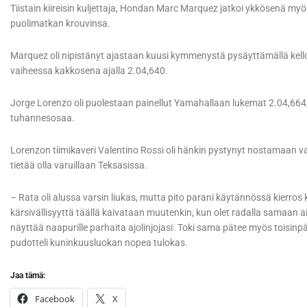
Tiistain kiireisin kuljettaja, Hondan Marc Marquez jatkoi ykkösenä myös
puolimatkan krouvinsa.
Marquez oli nipistänyt ajastaan kuusi kymmenystä pysäyttämällä kellot
vaiheessa kakkosena ajalla 2.04,640.
Jorge Lorenzo oli puolestaan painellut Yamahallaan lukemat 2.04,664, 
tuhannesosaa.
Lorenzon tiimikaveri Valentino Rossi oli hänkin pystynyt nostamaan vau
tietää olla varuillaan Teksasissa.
– Rata oli alussa varsin liukas, mutta pito parani käytännössä kierros
kärsivällisyyttä täällä kaivataan muutenkin, kun olet radalla samaan a
näyttää naapurille parhaita ajolinjojasi. Toki sama pätee myös toisinpä
pudotteli kuninkuusluokan nopea tulokas.
Jaa tämä:
Facebook
X