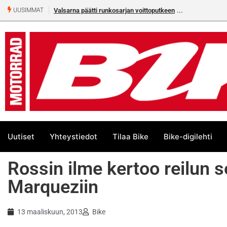
Valsarna päätti runkosarjan voittoputkeen
UUSIMMAT
Uutiset
Yhteystiedot
Tilaa Bike
Bike-digilehti
Rossin ilme kertoo reilun 
Marqueziin
13 maaliskuun, 2013
Bike