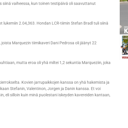
 siinä vaiheessa, kun toinen testipäivä oli saavuttanut
 lukemiin 2.04,363. Hondan LCR-tiimin Stefan Bradl tuli siinä
joista Marquezin tiimikaveri Dani Pedrosa oli jäänyt 22
htiaan, mutta eroa oli yhä miltei 1,2 sekuntia Marqueziin, joka
 kierrokselta. Kovien jarrupaikkojen kanssa on yhä hakemista ja
ikaan Stefanin, Valentinon, Jorgen ja Danin kanssa. Et voi
in, eli silloin kuin minä puolestani iskeyden kavereiden kantaan,