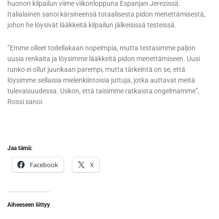
huonon kilpailun viime viikonloppuna Espanjan Jerezissä.
Italialainen sanoi kärsineensä totaalisesta pidon menettämisestä,
johon he löysivät lääkkeitä kilpailun jälkeisissä testeissä.
”Emme olleet todellakaan nopeimpia, mutta testasimme paljon
uusia renkaita ja löysimme lääkkeitä pidon menettämiseen. Uusi
runko ei ollut juurikaan parempi, mutta tärkeintä on se, että
löysimme sellaisia mielenkiintoisia juttuja, jotka auttavat meitä
tulevaisuudessa. Uskon, että taisimme ratkaista ongelmamme”,
Rossi sanoi.
Jaa tämä:
Facebook
X
Aiheeseen liittyy