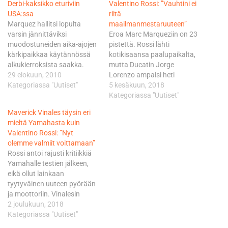
Derbi-kaksikko eturiviin
Valentino Rossi: ”Vauhtini ei
USA:ssa
riitä
Marquez hallitsi lopulta
maailmanmestaruuteen”
varsin jännittäviksi
Eroa Marc Marqueziin on 23
muodostuneiden aika-ajojen
pistettä. Rossi lähti
kärkipaikkaa käytännössä
kotikisaansa paalupaikalta,
alkukierroksista saakka.
mutta Ducatin Jorge
Suomalaistallin toinen
29 elokuun, 2010
Lorenzo ampaisi heti
kuljettaja, Avant Mitsubishi
Kategoriassa "Uutiset"
keulaan ja karkasi selkeästi.
5 kesäkuun, 2018
Ajo -väreissä kilpaileva
Rossi taisteli Suzukin Andrea
Kategoriassa "Uutiset"
saksalainen Sandro Cortese
Iannonen kanssa
Maverick Vinales täysin eri
oli niinikään jälleen
kolmospaikasta ja
mieltä Yamahasta kuin
huippuvauhdissa kellottaen
nappasikin sen lopulta.
Valentino Rossi: ”Nyt
eturivin neljänteen
”Hondaan ja Ducatiin
olemme valmiit voittamaan”
lähtöpaikkaan oikeuttavan
verrattuna me kärsimme
Rossi antoi rajusti kritiikkiä
ajan. MARC MARQUEZ, RED
edelleen kisavauhdeissa. En
Yamahalle testien jälkeen,
BULL AJO MOTORSPORT:
usko, että vauhtini riittää
eikä ollut lainkaan
"Tietenkin on hienoa että
kymmenenteen
tyytyväinen uuteen pyörään
saimme jälleen paalupaikan.
maailmanmestaruuteen.
ja moottoriin. Vinalesin
Luulen että pystymme
Mestaruudesta
fiilikset olivat kovin erilaiset.
2 joulukuun, 2018
huomenna kilpailussa…
taistellakseen on oltava…
Vinales oli Jerezin testeissä
Kategoriassa "Uutiset"
vain alle kymmenyksen