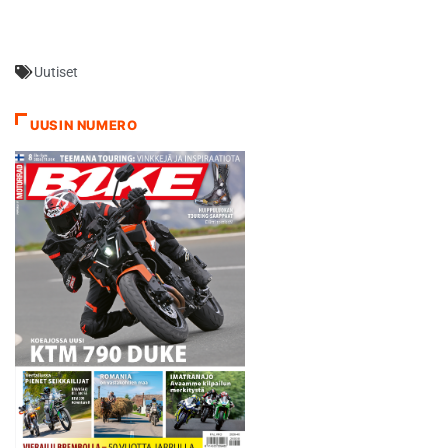
kärjestä, Rossi sen sijaan
puoli sekuntia. Tohtorin
mukaan Yamaha taistelee
Uutiset
nyt sijoista 5-7. Rossi kritisoi
erityisesti pyörän toimintaa
kuluneilla renkailla, Vinales
UUSIN NUMERO
oli tismalleen…