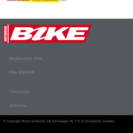
Mediatiedot 2026
Bike-digilehti
Tietosuoja
Julkaistu
© Copyright Motorrad Nordic AB, Karlavägen 96, 115 26 Stockholm, Sweden