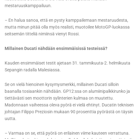
mestaruuskamppailuun.
– En halua sanoa, että en pysty kamppailemaan mestaruudesta,
mutta minun pitää olla myös realisti, muotoilee MotoGP-luokassa
seitsemän titteliä nimiinsä vienyt Rossi.
Millainen Ducati nähdään ensimmäisissä testeissä?
Kauden ensimmäiset testit ajetaan 31. tammikuuta-2. helmikuuta
Sepangin radalla Malesiassa.
Se on vielä hienoinen kysymysmerkki, millainen Ducati silloin
baanalla tosiaankin nähdään. GP12:ssa on alumiinipalkkirunko ja
tiettävästi sen moottorin sylinterien kulmaa on muutettu.
Madonnaan vaiheessa oleva pyörä ei vielä ehtinyt. Ducatin teknisen
johtajan Filippo Preziosin mukaan 90 prosenttia pyörästä on täysin
uutta.
– Varmaa on se, että pyörä on erilainen viime kauteen verrattuna.