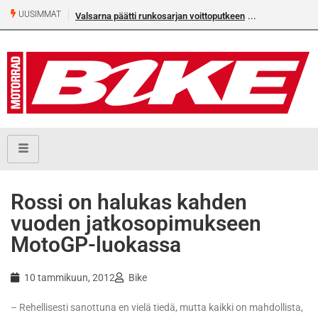
UUSIMMAT
Valsarna päätti runkosarjan voittoputkeen
Älä missaa täm
numeroa!
Rossi on halukas kahden
vuoden jatkosopimukseen
MotoGP-luokassa
10 tammikuun, 2012
Bike
– Rehellisesti sanottuna en vielä tiedä, mutta kaikki on mahdollista,