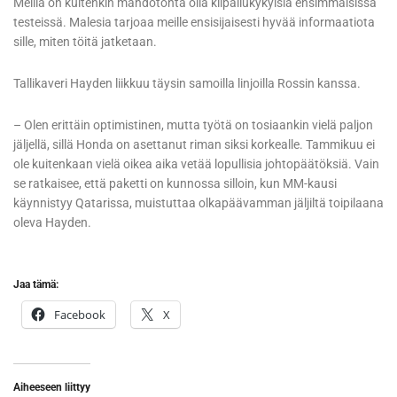
Meillä on kuitenkin mahdotonta olla kilpailukykyisiä ensimmäisissä
testeissä. Malesia tarjoaa meille ensisijaisesti hyvää informaatiota
sille, miten töitä jatketaan.
Tallikaveri Hayden liikkuu täysin samoilla linjoilla Rossin kanssa.
– Olen erittäin optimistinen, mutta työtä on tosiaankin vielä paljon
jäljellä, sillä Honda on asettanut riman siksi korkealle. Tammikuu ei
ole kuitenkaan vielä oikea aika vetää lopullisia johtopäätöksiä. Vain
se ratkaisee, että paketti on kunnossa silloin, kun MM-kausi
käynnistyy Qatarissa, muistuttaa olkapäävamman jäljiltä toipilaana
oleva Hayden.
Jaa tämä:
Facebook
X
Aiheeseen liittyy