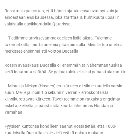
Rossi tosin painottaa, että hänen ajatuksensa ovat nyt vain ja
ainoastaan ensi kaudessa, joka starttaa 8. huhtikuuta Losailin
valaistulla aavikkoradalla Qatarissa.
– Tiedämme tarvitsevamme edelleen lisää aikaa. Tulemme
takamatkalta, mutta unelmia pitää aina olla. Minulla tuo unelma
merkitsee ensimmäistä voittoa Ducatilla.
Rossin avauskausi Ducatilla oli enemmän tai vähemmän tuskaa
sekä loputonta säätöä. Se painui tuloksellisesti pahasti alakanttiin.
– Minun ja Nickyn (Hayden) ero kärkeen oli viime kaudella varsin
suuri. Meille jäi noin 1,5 sekunnin verran kierroskohtaista
kiinnikurottavaa kärkeen. Tavoitteemme on ratkaista ongelmat
askel askeleelta ja päästä sitä kautta lähemmäs Hondaa ja
Yamahaa.
Fyysisen kuntonsa kohdilleen saanut Rossi tietää, että 1000-
kuutioisella Ducatilla ei ole vielä eväitä palata mukaan