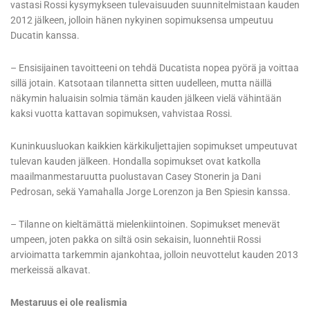
vastasi Rossi kysymykseen tulevaisuuden suunnitelmistaan kauden
2012 jälkeen, jolloin hänen nykyinen sopimuksensa umpeutuu
Ducatin kanssa.
– Ensisijainen tavoitteeni on tehdä Ducatista nopea pyörä ja voittaa
sillä jotain. Katsotaan tilannetta sitten uudelleen, mutta näillä
näkymin haluaisin solmia tämän kauden jälkeen vielä vähintään
kaksi vuotta kattavan sopimuksen, vahvistaa Rossi.
Kuninkuusluokan kaikkien kärkikuljettajien sopimukset umpeutuvat
tulevan kauden jälkeen. Hondalla sopimukset ovat katkolla
maailmanmestaruutta puolustavan Casey Stonerin ja Dani
Pedrosan, sekä Yamahalla Jorge Lorenzon ja Ben Spiesin kanssa.
– Tilanne on kieltämättä mielenkiintoinen. Sopimukset menevät
umpeen, joten pakka on siltä osin sekaisin, luonnehtii Rossi
arvioimatta tarkemmin ajankohtaa, jolloin neuvottelut kauden 2013
merkeissä alkavat.
Mestaruus ei ole realismia