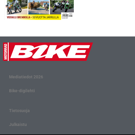
Mediatiedot 2026
Bike-digilehti
Tietosuoja
Julkaistu