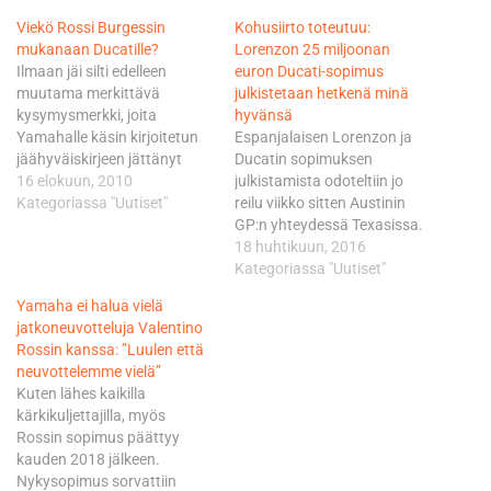
Viekö Rossi Burgessin
Kohusiirto toteutuu:
mukanaan Ducatille?
Lorenzon 25 miljoonan
Ilmaan jäi silti edelleen
euron Ducati-sopimus
muutama merkittävä
julkistetaan hetkenä minä
kysymysmerkki, joita
hyvänsä
Yamahalle käsin kirjoitetun
Espanjalaisen Lorenzon ja
jäähyväiskirjeen jättänyt
Ducatin sopimuksen
Rossi ei pystynyt itse
16 elokuun, 2010
julkistamista odoteltiin jo
valaisemaan.
Kategoriassa "Uutiset"
reilu viikko sitten Austinin
Ymmärrettävästi, sillä
GP:n yhteydessä Texasissa.
Rossin suu pysyy tässä
Silloin aika ei ollut vielä siihen
18 huhtikuun, 2016
vaiheessa visusti supussa
kypsä, mutta nyt
Kategoriassa "Uutiset"
Ducatin osalta
sopimuksen viimeinenkin
Yamaha ei halua vielä
voimassaolevan Yamaha-
hienosäätö on viety maaliin.
jatkoneuvotteluja Valentino
sopimuksen velvoittamana.
Piakkoin 29 vuotta täyttävä
Rossin kanssa: ”Luulen että
Myös rahallisesti massiivisen
Lorenzo kuittaa kahden
neuvottelemme vielä”
- kiitos Bonomin perheen -
vuoden mittaisesta
Kuten lähes kaikilla
sopimuksen seuraava suuri
sopimuksesta kelpo
kärkikuljettajilla, myös
sivujuonne tulee tässä: viekö
korvauksen, eli arviolta noin
Rossin sopimus päättyy
Rossi legendaarisen ja…
25 miljoonaa euroa.
kauden 2018 jälkeen.
Ennätykseen ei…
Nykysopimus sorvattiin