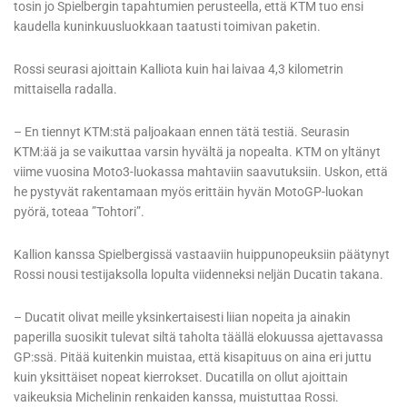
tosin jo Spielbergin tapahtumien perusteella, että KTM tuo ensi
kaudella kuninkuusluokkaan taatusti toimivan paketin.
Rossi seurasi ajoittain Kalliota kuin hai laivaa 4,3 kilometrin
mittaisella radalla.
– En tiennyt KTM:stä paljoakaan ennen tätä testiä. Seurasin
KTM:ää ja se vaikuttaa varsin hyvältä ja nopealta. KTM on yltänyt
viime vuosina Moto3-luokassa mahtaviin saavutuksiin. Uskon, että
he pystyvät rakentamaan myös erittäin hyvän MotoGP-luokan
pyörä, toteaa ”Tohtori”.
Kallion kanssa Spielbergissä vastaaviin huippunopeuksiin päätynyt
Rossi nousi testijaksolla lopulta viidenneksi neljän Ducatin takana.
– Ducatit olivat meille yksinkertaisesti liian nopeita ja ainakin
paperilla suosikit tulevat siltä taholta täällä elokuussa ajettavassa
GP:ssä. Pitää kuitenkin muistaa, että kisapituus on aina eri juttu
kuin yksittäiset nopeat kierrokset. Ducatilla on ollut ajoittain
vaikeuksia Michelinin renkaiden kanssa, muistuttaa Rossi.