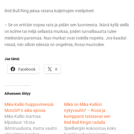
Red Bull Ring jakaa ratana kuljettajien mielipiteet.
– Se on erittäin nopea rata ja pidän sen luonteesta. Ikävä kyllä siellä
on kolme tai neljä sellaista mutkaa, joiden turvallisuutta tulee
mielestäni parantaa. Nuo mutkat ovat todella nopeita. Jos kaadut
niissä, niin silloin edessä on ongelmia, Rossi muotoilee.
Jaa tämä:
Facebook
X
Aiheeseen liittyy
Mika Kallio huippuvireessä
Mikä on Mika Kallion
MotoGP:n aika-ajossa
nykyvauhti? – Rossi ja
Mika Kallio starttaa
kumppanit testaavat sen
kilpailuun 18:sta
Red Bull Ringin radalla
lähtöruudusta, mutta vauhti
Spielbergiin kokoontuu koko