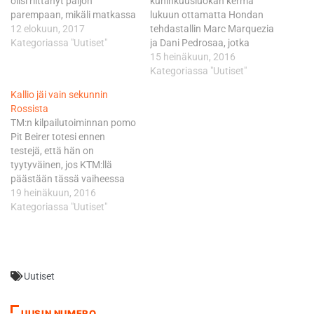
olisi riittänyt paljon
kuninkuusluokan kerma
parempaan, mikäli matkassa
lukuun ottamatta Hondan
olisi ollut hiukan enemmän
12 elokuun, 2017
tehdastallin Marc Marquezia
tuuria. Jos kaikkien
Kategoriassa "Uutiset"
ja Dani Pedrosaa, jotka
kuljettajien parhaat
testaavat pyöriään samaan
15 heinäkuun, 2016
sektoriajat lasketaan
aikaan Montmelon radalla
Kategoriassa "Uutiset"
kokonaiseksi kierrokseksi,
Barcelonassa. Ducati ei ole
Kallio jäi vain sekunnin
olisi Kallio ollut koko porukan
toisaalta vielä vahvistanut
Rossista
yhdeksäs. "Kyllähän se
testikuljettajansa Casey
TM:n kilpailutoiminnan pomo
ilahduttaa, että vauhti on
Stonerin mukanaoloa Red
Pit Beirer totesi ennen
kohdallaan. Ideaaliaikojen
Bull Ringillä. Stoner tosin itse
testejä, että hän on
perusteella tulos olisi ollut
kertoi taannoisen, Italian
tyytyväinen, jos KTM:llä
todella hyvä, mutta se on…
Misanossa vietetyn Ducati-
päästään tässä vaiheessa
viikon pyörteissä, että hän
projektia kolmen sekunnin
19 heinäkuun, 2016
ajaa Spielbergin
päähän kärjestä 4,3
Kategoriassa "Uutiset"
testijaksolla…
kilometrin mittaisella Red
Bull Ringillä. Yhteensä 41
kierrosta ajanut Kallio järjesti
tässäkin mielessä iloisen
Uutiset
yllätyksen jäämällä KTM:n
”kotikentällä” pohjista 2,292
sekuntia. Lisäksi RC16-
UUSIN NUMERO