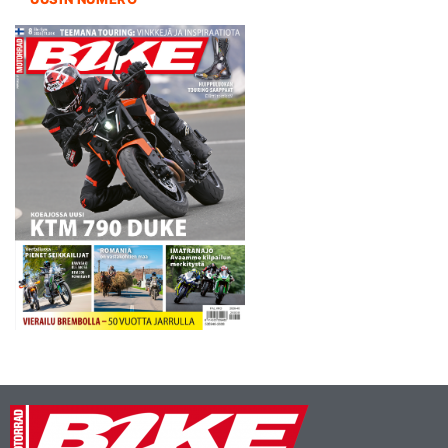
pyörän huippunopeus oli
varsin hyvällä…