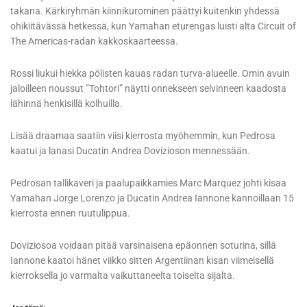
takana. Kärkiryhmän kiinnikurominen päättyi kuitenkin yhdessä
ohikiitävässä hetkessä, kun Yamahan eturengas luisti alta Circuit of
The Americas-radan kakkoskaarteessa.
Rossi liukui hiekka pölisten kauas radan turva-alueelle. Omin avuin
jaloilleen noussut ”Tohtori” näytti onnekseen selvinneen kaadosta
lähinnä henkisillä kolhuilla.
Lisää draamaa saatiin viisi kierrosta myöhemmin, kun Pedrosa
kaatui ja lanasi Ducatin Andrea Dovizioson mennessään.
Pedrosan tallikaveri ja paalupaikkamies Marc Marquez johti kisaa
Yamahan Jorge Lorenzo ja Ducatin Andrea Iannone kannoillaan 15
kierrosta ennen ruutulippua.
Doviziosoa voidaan pitää varsinaisena epäonnen soturina, sillä
Iannone kaatoi hänet viikko sitten Argentiinan kisan viimeisellä
kierroksella jo varmalta vaikuttaneelta toiselta sijalta.