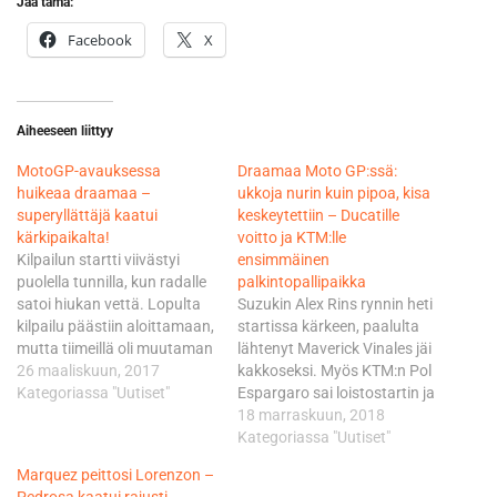
Jaa tämä:
Facebook
X
Aiheeseen liittyy
​MotoGP-avauksessa
Draamaa Moto GP:ssä:
huikeaa draamaa –
ukkoja nurin kuin pipoa, kisa
superyllättäjä kaatui
keskeytettiin – Ducatille
kärkipaikalta!
voitto ja KTM:lle
Kilpailun startti viivästyi
ensimmäinen
puolella tunnilla, kun radalle
palkintopallipaikka
satoi hiukan vettä. Lopulta
Suzukin Alex Rins rynnin heti
kilpailu päästiin aloittamaan,
startissa kärkeen, paalulta
mutta tiimeillä oli muutaman
lähtenyt Maverick Vinales jäi
kostean mutkan vuoksi
26 maaliskuun, 2017
kakkoseksi. Myös KTM:n Pol
hyvin erilaisia
Kategoriassa "Uutiset"
Espargaro sai loistostartin ja
rengasvalintoja.
nousi kuutosruudusta
18 marraskuun, 2018
Paalupaikalta lähtenyt
neljänneksi. MM-pisteiden
Kategoriassa "Uutiset"
Yamahan Maverick Vinales
kannalta mielenkiinto
Marquez peittosi Lorenzon –
ei onnistunut lainkaan
kohdistui Yamahan