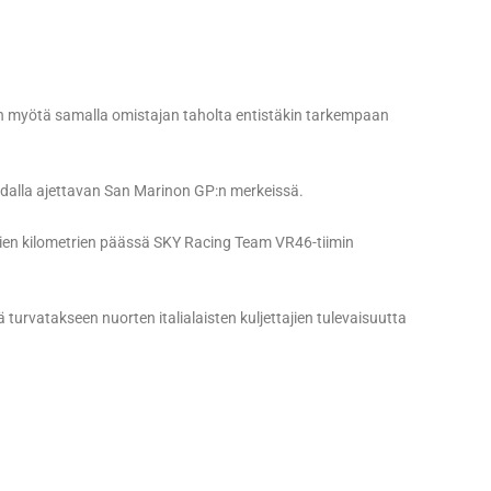
män myötä samalla omistajan taholta entistäkin tarkempaan
radalla ajettavan San Marinon GP:n merkeissä.
ien kilometrien päässä SKY Racing Team VR46-tiimin
turvatakseen nuorten italialaisten kuljettajien tulevaisuutta