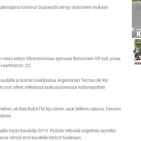
ljettajana toiminut Guareschi siirtyy tiedotteen mukaan
 vaisu esitys Silverstonessa ajetussa Britannian GP:ssä, jossa
n vaatimaton: 22.
audella jo kolme osakilpailua Argentiinan Termas de Rio
et ovat olleet selkeässä laskusuunnassa Indianapolisin
iehen, eli Red Bull KTM Ajo-tiimin Jack Millerin takana. Fenatin
rjestä.
ajilla myös kaudella 2015. Pyörän teknisiä ongelmia syytellyt
ansa siirtyä ensi kaudella Moto2-luokkaan.