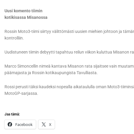
Uusi komento tiimin
kotikisassa Misanossa
Rossin Moto3-tiimi siirtyy välittömästi uusien miehien johtoon ja tä
kontrolliin.
Uudistuneen tiimin debyytti tapahtuu reilun viikon kuluttua Misanon 
Marco Simoncellin nimeä kantava Misanon rata sijaitsee vain muutam
päämajasta ja Rossin kotikaupungista Tavulliasta.
Rossi perusti täksi kaudeksi nopealla aikataululla oman Moto3-tiiminsä 
MotoGP-sarjassa.
Jaa tämä:
Facebook
X