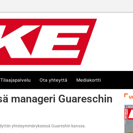
Tilaajapalvelu
Ota yhteyttä
Mediakortti
nsä manageri Guareschin
U
ädyttiin yhteisymmäryksessä Guareshin kanssa.