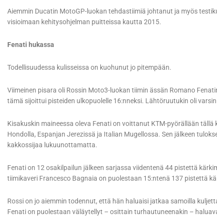
Aiemmin Ducatin MotoGP-luokan tehdastiimiä johtanut ja myös testiku
visioimaan kehitysohjelman puitteissa kautta 2015.
Fenati hukassa
Todellisuudessa kulisseissa on kuohunut jo pitempään.
Viimeinen pisara oli Rossin Moto3-luokan tiimin ässän Romano Fenatin
tämä sijoittui pisteiden ulkopuolelle 16:nneksi. Lähtöruutukin oli varsi
Kisakuskin maineessa oleva Fenati on voittanut KTM-pyörällään tällä k
Hondolla, Espanjan Jerezissä ja Italian Mugellossa. Sen jälkeen tuloks
kakkossijaa lukuunottamatta.
Fenati on 12 osakilpailun jälkeen sarjassa viidentenä 44 pistettä kärkim
tiimikaveri Francesco Bagnaia on puolestaan 15:ntenä 137 pistettä kä
Rossi on jo aiemmin todennut, että hän haluaisi jatkaa samoilla kuljett
Fenati on puolestaan väläytellyt – osittain turhautuneenakin – haluav