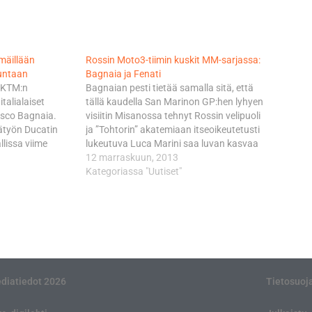
lmäillään
Rossin Moto3-tiimin kuskit MM-sarjassa:
untaan
Bagnaia ja Fenati
 KTM:n
Bagnaian pesti tietää samalla sitä, että
italialaiset
tällä kaudella San Marinon GP:hen lyhyen
sco Bagnaia.
visiitin Misanossa tehnyt Rossin velipuoli
vätyön Ducatin
ja ”Tohtorin” akatemiaan itseoikeutetusti
lissa viime
lukeutuva Luca Marini saa luvan kasvaa
iano Guareschi.
vielä korkoa Italian ja Espanjan sarjoissa.
12 marraskuun, 2013
olmen viikon
Rossi tekee Espanjan CEV-sarjassa
Kategoriassa "Uutiset"
istyvällä
yhteistyötä Aspar-tiimin päällikön Jorge
hdottomasti
Martinezin kanssa. - Valitsimme ”Peccon”
agnaiankaan
(Bagnaia), koska hän on…
amista. Fenati
irallisella
diatiedot 2026
Tietosuoj