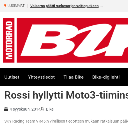
Valsarna päätti runkosarjan voittoputkeen
UUSIMMAT
Uutiset
Yhteystiedot
Tilaa Bike
Bike-digilehti
Rossi hyllytti Moto3-tiimi
4 syyskuun, 2014
Bike
SKY Racing Team VR46:n virallisen tiedotteen mukaan ratkaisuun pä