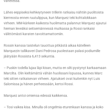
vähetessä.
Lähes eeppiseksi kehkeytyneen trillerin ratkaisu nähtiin puolitoista
kierreosta ennen ruutulippua, kun Marquez teki kohtalokkaan
virheen. MM-kärkeen kaikesta huolimatta palannut Marquez ajautui
hieman leveäksi seitsemännessä mutkassa ja Rossi rankaisi
välittömästi karaten tavoittamattomiin.
Rossin kanssa taistelun tauottua pitkästä aikaa kätelleen
Marquezin tallikaveri Dani Pedrosa puolestaan palasi podiumille
jäätyään Rossista 6,413 sekuntia.
– Puskin todella lujaa läpi kisan, mutta en silti pystynyt karkaamaan
Marcilta. Olin kieltämättä vähän huolissani lopussa, kunnes Marc
teki sitten ratkaisevan virheen. Ajatukset ovat kuitenkin nyt Luis
Salomissa ja hänen perheessään, kertoi Rossi.
Marquez antoi omiensa edessä kaikkensa.
– Tosi vaikea kisa. Minulla oli ongelmia eturenkaan kanssa ja koko