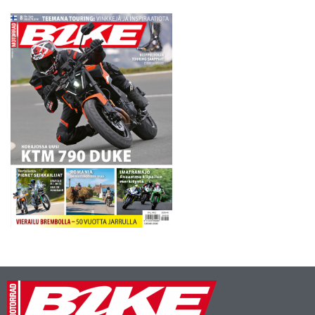
Voitto irtosi selkeällä 3,280…