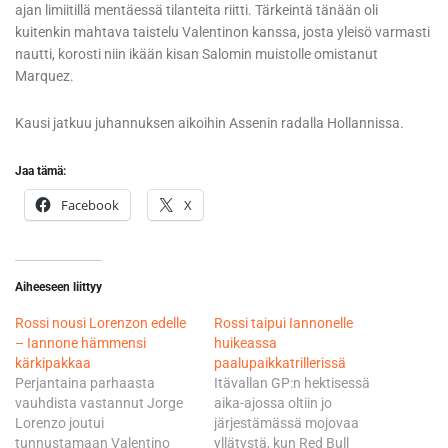
ajan limiitillä mentäessä tilanteita riitti. Tärkeintä tänään oli
kuitenkin mahtava taistelu Valentinon kanssa, josta yleisö varmasti
nautti, korosti niin ikään kisan Salomin muistolle omistanut
Marquez.
Kausi jatkuu juhannuksen aikoihin Assenin radalla Hollannissa.
Jaa tämä:
Facebook
X
Aiheeseen liittyy
Rossi nousi Lorenzon edelle
Rossi taipui Iannonelle
– Iannone hämmensi
huikeassa
kärkipakkaa
paalupaikkatrillerissä
Perjantaina parhaasta
Itävallan GP:n hektisessä
vauhdista vastannut Jorge
aika-ajossa oltiin jo
Lorenzo joutui
järjestämässä mojovaa
tunnustamaan Valentino
yllätystä, kun Red Bull