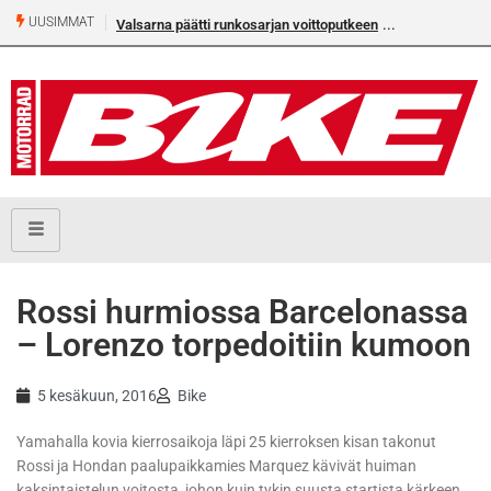
UUSIMMAT
Valsarna päätti runkosarjan voittoputkeen
Rossi hurmiossa Barcelonassa
– Lorenzo torpedoitiin kumoon
5 kesäkuun, 2016
Bike
Yamahalla kovia kierrosaikoja läpi 25 kierroksen kisan takonut
Rossi ja Hondan paalupaikkamies Marquez kävivät huiman
kaksintaistelun voitosta, johon kuin tykin suusta startista kärkeen