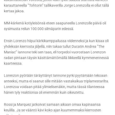
karauttaneella ”Tohtorin” tallikaverilla Jorge Lorenzolla ei ollut tällä
kertaa jakoa.
MM-kärkenä kotiyleisönsä eteen saapuneella Lorenzolle päivä oli
sysimusta reilun 100 000 silmäparin edessä.
Ensin Lorenzo hiipui kärkikamppailussa viidenneksi ja kun kisaa oli
yhdeksän kierrosta jäljellä, niin takaa tullut Ducatin Andrea ”The
Maniac” Iannone teki sen taas, eli torpedoi vuorostaan Lorenzon
radan pintaan täysin käsittämättömällä liikkeellä kymmenennessä
kaarteessa.
Lorenzon pyörään täräyttänyt Iannone pyrki pyytämään tekoaan
anteeksi, mutta ei saanut sille mitään vastakaikua triplamestarilta.
Lorenzoa voidaan pitää ylimielisenäkin, mutta tässä tilanteessa
hänen tyly reaktionsa oli enemmän kuin oikeutettu.
Rossi ja Marquez jatkoivat samaan aikaan omaa kapinaansa
keulilla. Ja se vääntö kävi koko ajan kuumemmaksi kierrosten