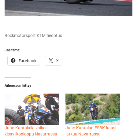
Rockmotorsport KTM tiedotus
Jaa tämä:
Facebook
X
Aiheeseen liittyy
Juho Kantolalla vaikea
Juho Kantolan ESBK-kausi
kisaviikonloppu Navarrassa
jatkuu Navarrassa