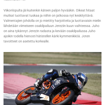
Viikonlopulta jäi kuitenkin käteen paljon hyvääkin. Oikeat hitaat
mutkat tuottavat tuskaa ja niihin on jatkossa nyt keskityttävä.
Valmentajien johdolla on jo mietitty harjoitteita ja luottavaisin mielin
lähdetään viimeiseen osakilpailuun Jereziin kuun vaihteessa. Juho
on aina tykännyt Jerezin radasta ja kevään osakilpailussa Juho
ajoikin todella hienosti hätistellen kärki kymmenikköä. Joten
tavoitteet on asetettu korkealle.