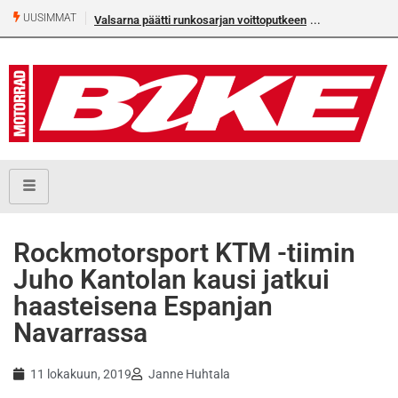
UUSIMMAT
Valsarna päätti runkosarjan voittoputkeen
Älä missaa täm
numeroa!
Rockmotorsport KTM -tiimin
Juho Kantolan kausi jatkui
haasteisena Espanjan
Navarrassa
11 lokakuun, 2019
Janne Huhtala