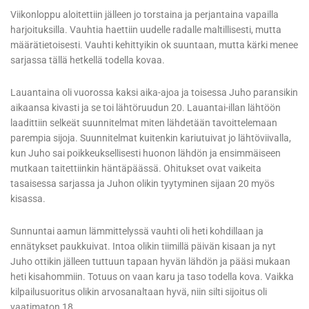
Viikonloppu aloitettiin jälleen jo torstaina ja perjantaina vapailla
harjoituksilla. Vauhtia haettiin uudelle radalle maltillisesti, mutta
määrätietoisesti. Vauhti kehittyikin ok suuntaan, mutta kärki menee
sarjassa tällä hetkellä todella kovaa.
Lauantaina oli vuorossa kaksi aika-ajoa ja toisessa Juho paransikin
aikaansa kivasti ja se toi lähtöruudun 20. Lauantai-illan lähtöön
laadittiin selkeät suunnitelmat miten lähdetään tavoittelemaan
parempia sijoja. Suunnitelmat kuitenkin kariutuivat jo lähtöviivalla,
kun Juho sai poikkeuksellisesti huonon lähdön ja ensimmäiseen
mutkaan taitettiinkin häntäpäässä. Ohitukset ovat vaikeita
tasaisessa sarjassa ja Juhon olikin tyytyminen sijaan 20 myös
kisassa.
Sunnuntai aamun lämmittelyssä vauhti oli heti kohdillaan ja
ennätykset paukkuivat. Intoa olikin tiimillä päivän kisaan ja nyt
Juho ottikin jälleen tuttuun tapaan hyvän lähdön ja pääsi mukaan
heti kisahommiin. Totuus on vaan karu ja taso todella kova. Vaikka
kilpailusuoritus olikin arvosanaltaan hyvä, niin silti sijoitus oli
vaatimaton 18.