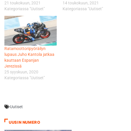
21 toukokuun, 2021
14 toukokuun, 2021
Kategoriassa "Uutiset"
Kategoriassa "Uutiset"
Ratamoottoripyöräilyn
lupaus Juho Kantola jatkaa
kauttaan Espanjan
Jerezissä
25 syyskuun, 2020
Kategoriassa "Uutiset"
Uutiset
UUSIN NUMERO