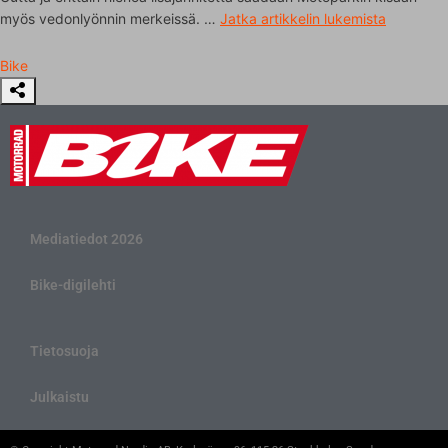
myös vedonlyönnin merkeissä. …
Jatka artikkelin
lukemista
Bike
Mediatiedot 2026
Bike-digilehti
Tietosuoja
Julkaistu