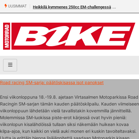
UUSIMMAT
Heikkilä kymmenes 250cc EM-challengessä
Road racing SM-sarja: päätöskisassa isot panokset
Ensi viikonloppuna 18.-19.8. ajetaan Virtasalmen Motoparkissa Road
Racingin SM-sarjan tämän kauden päätöskilpailu. Kauden viimeiseen
viikonloppuun lähdetään vielä tavallistakin kovemmilla jännitteillä.
Molemmissa SM-luokissa piste-erot kärjessä ovat hyvin pieniä:
viikonlopun kisalähdöissä tullaan siksi näkemään huikean kovaa
kilpa-ajoa, kun kaikki on vielä auki monen eri kuskin tavoiteltavaksi.
Uutta ja erittäin hienoa lisäjännitettä saadaan Motoparkin kisaan