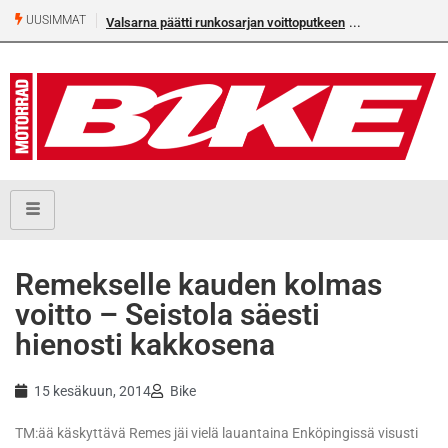
UUSIMMAT
Valsarna päätti runkosarjan voittoputkeen
Älä missaa täm
numeroa!
Remekselle kauden kolmas
voitto – Seistola säesti
hienosti kakkosena
15 kesäkuun, 2014
Bike
TM:ää käskyttävä Remes jäi vielä lauantaina Enköpingissä visusti