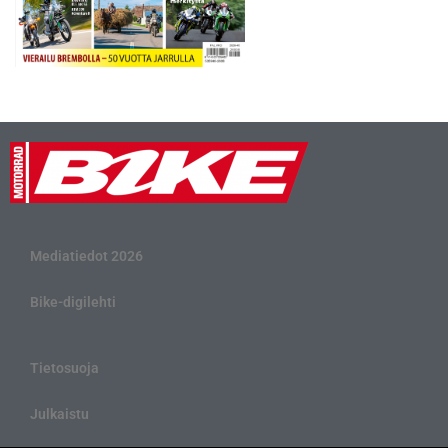
Mediatiedot 2026
Bike-digilehti
Tietosuoja
Julkaistu