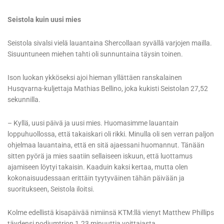
Seistola kuin uusi mies
Seistola sivalsi vielä lauantaina Shercollaan syvällä varjojen mailla.
Sisuuntuneen miehen tahti oli sunnuntaina täysin toinen.
Ison luokan ykköseksi ajoi hieman yllättäen ranskalainen
Husqvarna-kuljettaja Mathias Bellino, joka kukisti Seistolan 27,52
sekunnilla.
– Kyllä, uusi päivä ja uusi mies. Huomasimme lauantain
loppuhuollossa, että takaiskari oli rikki. Minulla oli sen verran paljon
ohjelmaa lauantaina, että en sitä ajaessani huomannut. Tänään
sitten pyörä ja mies saatiin sellaiseen iskuun, että luottamus
ajamiseen löytyi takaisin. Kaaduin kaksi kertaa, mutta olen
kokonaisuudessaan erittäin tyytyväinen tähän päivään ja
suoritukseen, Seistola iloitsi.
Kolme edellistä kisapäivää nimiinsä KTM:llä vienyt Matthew Phillips
täydensi podiumtrion 1.23 minuuttia voittajasta.