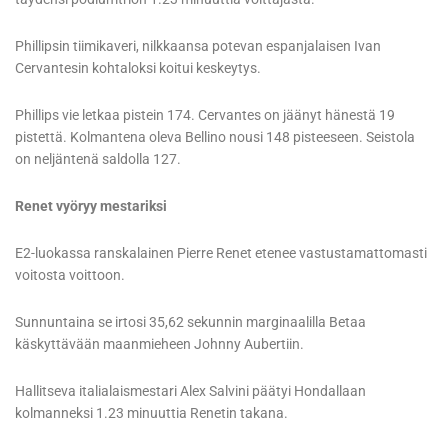
Phillipsin tiimikaveri, nilkkaansa potevan espanjalaisen Ivan
Cervantesin kohtaloksi koitui keskeytys.
Phillips vie letkaa pistein 174. Cervantes on jäänyt hänestä 19
pistettä. Kolmantena oleva Bellino nousi 148 pisteeseen. Seistola
on neljäntenä saldolla 127.
Renet vyöryy mestariksi
E2-luokassa ranskalainen Pierre Renet etenee vastustamattomasti
voitosta voittoon.
Sunnuntaina se irtosi 35,62 sekunnin marginaalilla Betaa
käskyttävään maanmieheen Johnny Aubertiin.
Hallitseva italialaismestari Alex Salvini päätyi Hondallaan
kolmanneksi 1.23 minuuttia Renetin takana.