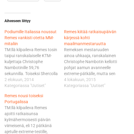
Aiheeseen liittyy
Podiumille Italiassa noussut
Remes kiitää ratkaisupäivän
Remes vankisti otetta MM-
kärjessä kohti
mitaliin
maailmanmestaruutta
TM:llä kilpaileva Remes tosin
Remeksen mestaruuden
taipui ranskalaiselle KTM-
ainoa uhkaaja, ranskalainen
kuljettaja Christophe
Christophe Nambotin kellotti
Nambotinille 59,76
pohjat aamun avanneelle
sekunnilla. Toiseksi Shercolla
extreme-pätkälle, mutta sen
sivalsi ranskalainen Anthony
2 elokuun, 2014
jälkeen pikkuluokassa on
4 lokakuun, 2015
Boissiere 56,45 sekuntia
Kategoriassa "Uutiset"
edetty
Kategoriassa "Uutiset"
kärjestä. Nambotinilla on jo
suomalaiskomennossa.
Remes nousi toiseksi
mestaruus katkolla
Remeksen ratkaisu
Portugalissa
Nambotin painelee kovaa
Nambotiniin nähden nähtiin
TM:llä kilpaileva Remes
kyytiä kohti
lauantaina endurotestillä ja
ajoitti ratkaisunsa
maailmanmestaruutta, sillä
sama tahti on jatkunut
kylmähermoisesti päivän
hänellä on 42 pisteen etu
tänään ainakin kahdella
viimeisenä, eli 12 pätkänä
toisena olevaan Remekseen.
ensimmäisellä kierroksella.
ajetulle extreme-testille,
Jaossa on enää 60 pistettä,
Remes kukisti Nambotinin