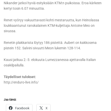
Nikander jatkoi hyviä esityksiään KTM:n puikoissa. Eroa kärkeen
kertyi tosin 6.07 minuuttia.
Renet vyöryy vakuuttavasti kohti mestaruutta, kun Heinolassa
loukkaantunut ranskalainen KTM-kuljettaja Antoine Meo on
sivussa.
Renetin plakkarista löytyy 186 pistettä. Aubert on kakkosena
pistein 152. Salvini sivuutti Meon lukemin 128-114.
Kausi jatkuu 2.-3. elokuuta Lumezzanessa ajettavalla Italian
osakilpailulla.
Täydelliset tulokset:
http://enduro-live.info/
Jaa tämä:
Facebook
X