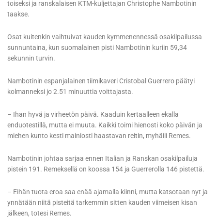
toiseksi ja ranskalaisen KTM-kuljettajan Christophe Nambotinin
taakse.
Osat kuitenkin vaihtuivat kauden kymmenennessä osakilpailussa
sunnuntaina, kun suomalainen pisti Nambotinin kuriin 59,34
sekunnin turvin.
Nambotinin espanjalainen tiimikaveri Cristobal Guerrero päätyi
kolmanneksi jo 2.51 minuuttia voittajasta.
– Ihan hyvä ja virheetön päivä. Kaaduin kertaalleen ekalla
enduotestillä, mutta ei muuta. Kaikki toimi hienosti koko päivän ja
miehen kunto kesti mainiosti haastavan reitin, myhäili Remes.
Nambotinin johtaa sarjaa ennen Italian ja Ranskan osakilpailuja
pistein 191. Remeksellä on koossa 154 ja Guerrerolla 146 pistettä.
– Eihän tuota eroa saa enää ajamalla kiinni, mutta katsotaan nyt ja
ynnätään niitä pisteitä tarkemmin sitten kauden viimeisen kisan
jälkeen, totesi Remes.