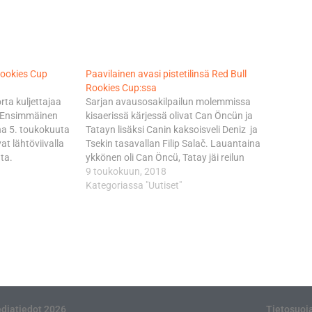
Rookies Cup
Paavilainen avasi pistetilinsä Red Bull
Rookies Cup:ssa
rta kuljettajaa
Sarjan avausosakilpailun molemmissa
ä. Ensimmäinen
kisaerissä kärjessä olivat Can Öncün ja
na 5. toukokuuta
Tatayn lisäksi Canin kaksoisveli Deniz ja
at lähtöviivalla
Tsekin tasavallan Filip Salač. Lauantaina
ta.
ykkönen oli Can Öncü, Tatay jäi reilun
lkavassa
kymmenyksen ja kolmanneksi sijoittunut
9 toukokuun, 2018
sa turkkilaiset
Salač oli myös lähituntumassa. Peetu
Kategoriassa "Uutiset"
n ja Deniz Öncü
Paavilainen kaatui. Viime maanantaina
i Yamanaka.
15-vuotta täyttänyt Tatay otti
sä viime
sunnuntain kilpailussa revanssin Can
äisissä testeissä
Öncüsta ajaen…
diatiedot 2026
Tietosuoj