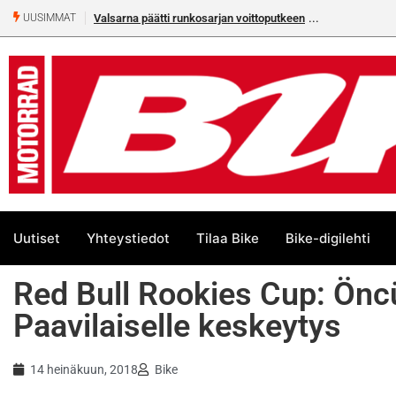
Valsarna päätti runkosarjan voittoputkeen
UUSIMMAT
Uutiset
Yhteystiedot
Tilaa Bike
Bike-digilehti
Red Bull Rookies Cup: Önc
Paavilaiselle keskeytys
14 heinäkuun, 2018
Bike