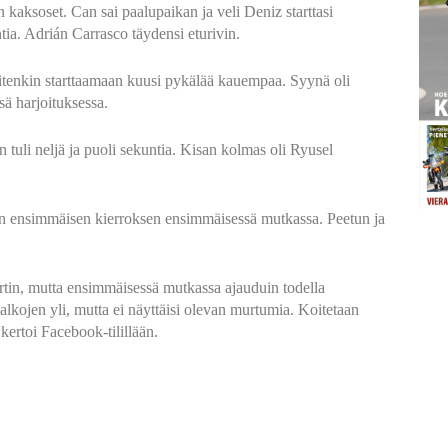
kaksoset. Can sai paalupaikan ja veli Deniz starttasi
tia. Adrián Carrasco täydensi eturivin.
kuitenkin starttaamaan kuusi pykälää kauempaa. Syynä oli
sä harjoituksessa.
n tuli neljä ja puoli sekuntia. Kisan kolmas oli Ryusel
riin ensimmäisen kierroksen ensimmäisessä mutkassa. Peetun ja
artin, mutta ensimmäisessä mutkassa ajauduin todella
jalkojen yli, mutta ei näyttäisi olevan murtumia. Koitetaan
ertoi Facebook-tilillään.