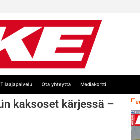
Tilaajapalvelu
Ota yhteyttä
Mediakortti
ün kaksoset kärjessä –
U