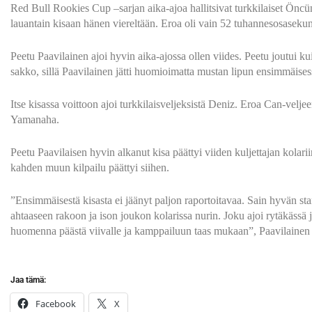
Red Bull Rookies Cup –sarjan aika-ajoa hallitsivat turkkilaiset
Öncün 
lauantain kisaan hänen viereltään. Eroa oli vain 52 tuhannesosasekun
Peetu Paavilainen ajoi hyvin aika-ajossa ollen viides. Peetu joutui 
sakko, sillä Paavilainen jätti huomioimatta mustan lipun ensimmäises
Itse kisassa voittoon ajoi turkkilaisveljeksistä Deniz. Eroa Can-veljee
Yamanaha.
Peetu Paavilaisen hyvin alkanut kisa päättyi viiden kuljettajan kola
kahden muun kilpailu päättyi siihen.
”Ensimmäisestä kisasta ei jäänyt paljon raportoitavaa. Sain hyvän st
ahtaaseen rakoon ja ison joukon kolarissa nurin. Joku ajoi rytäkässä 
huomenna päästä viivalle ja kamppailuun taas mukaan”, Paavilainen k
Jaa tämä:
Facebook
X