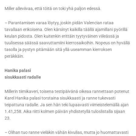
Miller alleviivaa, että töitä on toki yhä paljon edessä.
– Parantamisen varaa löytyy, joskin pidän Valencian rataa
tavallaan erikoisena. Olen kärsinyt kaikilla täällä ajamillani pyörillä
keulan pidosta. Olen kuitenkin erittäin tyytyväinen viileässä ja
tuulisessa säässä saavuttamiini kierrosaikoihin. Nopeus on hyvällä
tasolla ja pystyn pitämään sitä yllä useamman kierroksen
peräkkäin.
Hanika palasi
sisukkaasti radalle
Millerin tiimikaveri, toisena testipäivänä oikeaa rannettaan potenut
Karel Hanika palasi torstaina sisukkaasti ja ranne tukevasti
teipattuna radalle. Ja sen hän teki lupaavasti viimeistelemällä ajan
1.41,258. Aika riitti kolmen päivän yhdistetyllä tuloslistalla sijaan
23.
– Olihan tuo ranne vieläkin vähän kivulias, mutta jo huomattavasti