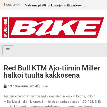
UUSIMMAT
Valsarna päätti runkosarjan voittoputkeen
Red Bull KTM Ajo-tiimin Miller
halkoi tuulta kakkosena
13 helmikuun, 2014
Bike
Testien kovimmat kierrosajat viimeisteltiin keskiviikkona, jolloin
Miller kiersi neljän kilometrin mittaisen radan ajassa 1.39,462. Sillä
hän jäi kärjestä ainoastaan kahdeksan tuhannesosasekuntia.