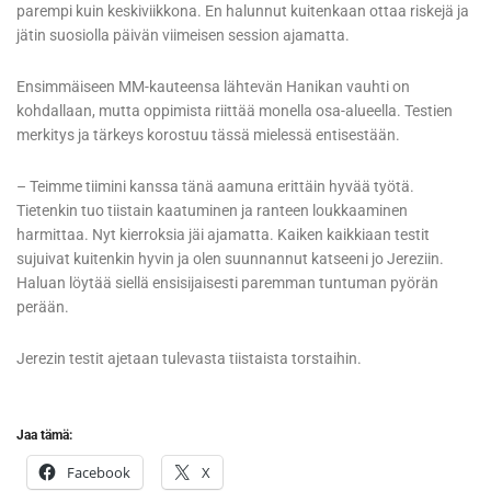
parempi kuin keskiviikkona. En halunnut kuitenkaan ottaa riskejä ja
jätin suosiolla päivän viimeisen session ajamatta.
Ensimmäiseen MM-kauteensa lähtevän Hanikan vauhti on
kohdallaan, mutta oppimista riittää monella osa-alueella. Testien
merkitys ja tärkeys korostuu tässä mielessä entisestään.
– Teimme tiimini kanssa tänä aamuna erittäin hyvää työtä.
Tietenkin tuo tiistain kaatuminen ja ranteen loukkaaminen
harmittaa. Nyt kierroksia jäi ajamatta. Kaiken kaikkiaan testit
sujuivat kuitenkin hyvin ja olen suunnannut katseeni jo Jereziin.
Haluan löytää siellä ensisijaisesti paremman tuntuman pyörän
perään.
Jerezin testit ajetaan tulevasta tiistaista torstaihin.
Jaa tämä:
Facebook
X