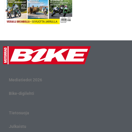
Mediatiedot 2026
Bike-digilehti
Tietosuoja
Julkaistu