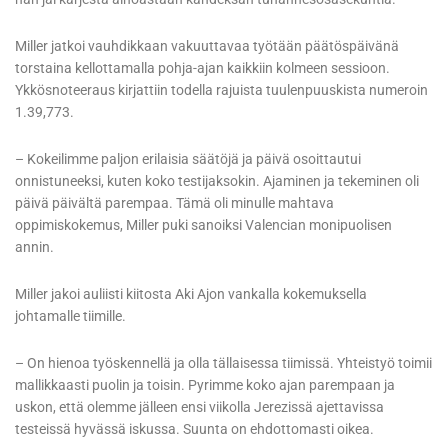
Miller jatkoi vauhdikkaan vakuuttavaa työtään päätöspäivänä
torstaina kellottamalla pohja-ajan kaikkiin kolmeen sessioon.
Ykkösnoteeraus kirjattiin todella rajuista tuulenpuuskista numeroin
1.39,773.
– Kokeilimme paljon erilaisia säätöjä ja päivä osoittautui
onnistuneeksi, kuten koko testijaksokin. Ajaminen ja tekeminen oli
päivä päivältä parempaa. Tämä oli minulle mahtava
oppimiskokemus, Miller puki sanoiksi Valencian monipuolisen
annin.
Miller jakoi auliisti kiitosta Aki Ajon vankalla kokemuksella
johtamalle tiimille.
– On hienoa työskennellä ja olla tällaisessa tiimissä. Yhteistyö toimii
mallikkaasti puolin ja toisin. Pyrimme koko ajan parempaan ja
uskon, että olemme jälleen ensi viikolla Jerezissä ajettavissa
testeissä hyvässä iskussa. Suunta on ehdottomasti oikea.