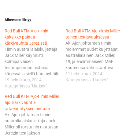
Aiheeseen liittyy
Red Bull KTM Ajo-tiimin
Red Bull KTM Ajo-tiimin Miller
kaksikko painaa
toinen testiavauksessa
kärkivauhtia Jerezissä
Aki Ajon johtaman tiimin
Tiimin australialaiskuljettaja
molemmat uudet kuljettajat,
Jack Miller käynnisti
australialainen Jack Miller,
kolmipäiväisen
19, ja ensimmäiseen MM-
testirupeaman tiistaina
kauteensa valmistautuva
kärjessä ja siellä hän myhäili
tshekki Karel Hanika, 17,
11 helmikuun, 2014
myös aurinkoisen keskiviikon
19 helmikuun, 2014
paiskivat töitä hartiavoimin
Kategoriassa "Uutiset"
urakan umpeuduttua. Miller
Kategoriassa "Uutiset"
ja tuloksekkaasti. Miller kiersi
pysäytti kellot lukemiin
4005 metrin mittaisen
Red Bull KTM Ajo-tiimin Miller
1.46,278. Nappipäivää
Ricardo Tormo-radan 53 ja
ajoi kärkivauhtia
täydensi Millerin tiimikaveri
Hanika 67 kertaa. Miller oli
rataennätyksen pintaan
Karel Hanika. Ensimmäiseen
ajalla 1.40,355 tiistain
Aki Ajon johtaman tiimin
täysipainoiseen MM-
toiseksi nopein kuljettaja
australialaiskuljettaja Jack
kauteensa lähtevä tshekki
0,355 sekuntia pohjista.
Miller oli torstaihin ulottuvan
tuli ja takoi tiistain toiseksi
Hanika löytyy tuloslistalta…
Jerezin testijakson
kovimman kierrosajan 0,367