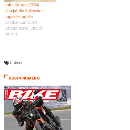
Juho Kantola ESBK-
pistejahtiin Valencian
nopealle radalle
22 lokakuun, 2021
Kategoriassa "Circuit
Racing"
Uutiset
UUSIN NUMERO