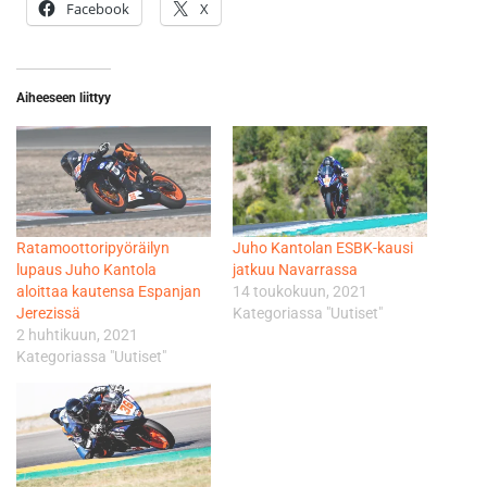
Facebook
X
Aiheeseen liittyy
Ratamoottoripyöräilyn
Juho Kantolan ESBK-kausi
lupaus Juho Kantola
jatkuu Navarrassa
aloittaa kautensa Espanjan
14 toukokuun, 2021
Jerezissä
Kategoriassa "Uutiset"
2 huhtikuun, 2021
Kategoriassa "Uutiset"