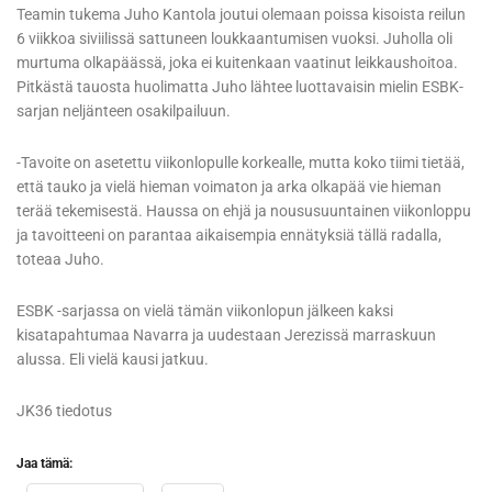
Teamin tukema Juho Kantola joutui olemaan poissa kisoista reilun
6 viikkoa siviilissä sattuneen loukkaantumisen vuoksi. Juholla oli
murtuma olkapäässä, joka ei kuitenkaan vaatinut leikkaushoitoa.
Pitkästä tauosta huolimatta Juho lähtee luottavaisin mielin ESBK-
sarjan neljänteen osakilpailuun.
-Tavoite on asetettu viikonlopulle korkealle, mutta koko tiimi tietää,
että tauko ja vielä hieman voimaton ja arka olkapää vie hieman
terää tekemisestä. Haussa on ehjä ja noususuuntainen viikonloppu
ja tavoitteeni on parantaa aikaisempia ennätyksiä tällä radalla,
toteaa Juho.
ESBK -sarjassa on vielä tämän viikonlopun jälkeen kaksi
kisatapahtumaa Navarra ja uudestaan Jerezissä marraskuun
alussa. Eli vielä kausi jatkuu.
JK36 tiedotus
Jaa tämä: