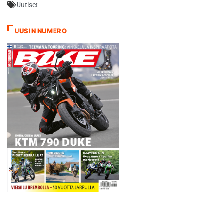
Uutiset
Katajisto oli
loukkaantuneena sivussa.
Seinäjoen Kotkat lähti
UUSIN NUMERO
otteluun pisteen johdossa
kotijoukkueeseen ja alle
kahdeksan pisteen tappio
tietäisi heille mestaruutta.
Sand Blowers ei kuitenkaan…