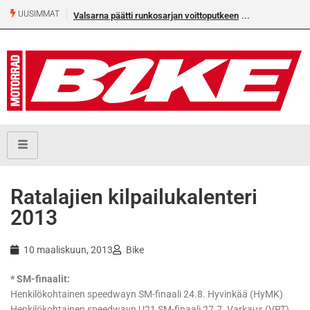
UUSIMMAT
Valsarna päätti runkosarjan voittoputkeen
Ratalajien kilpailukalenteri
2013
10 maaliskuun, 2013
Bike
* SM-finaalit:
Henkilökohtainen speedwayn SM-finaali 24.8. Hyvinkää (HyMK)
Henkilökohtainen speedwayn U21 SM-finaali 27.7. Varkaus (VRT)