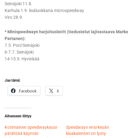
Seinäjoki 11.8.
Karhula 1.9. lisäluokkana microspeedway
Viro 28.9.
* Minispeedwayn harjoitusleirit (tiedustelut lajivastaava Marko
Partanen):
7.5. Pori/Seinäjoki
6-7.7. Seinäjoki
14-15.9. Hyvinkää
Jaa tämä:
Facebook
X
Aiheeseen liittyy
Kotimainen speedwaykausi
Speedwayn ensi kesän
pärähtää käyntiin
kisakalenteri on lyöty