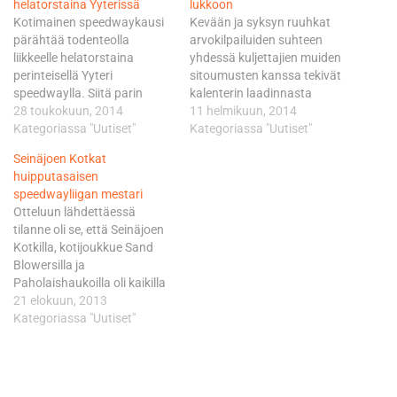
helatorstaina Yyterissä
lukkoon
Kotimainen speedwaykausi
Kevään ja syksyn ruuhkat
pärähtää todenteolla
arvokilpailuiden suhteen
liikkeelle helatorstaina
yhdessä kuljettajien muiden
perinteisellä Yyteri
sitoumusten kanssa tekivät
speedwaylla. Siitä parin
kalenterin laadinnasta
päivän päästä jaetaan
28 toukokuun, 2014
hankalimman useaan
11 helmikuun, 2014
Kaupunki Cupin
Kategoriassa "Uutiset"
vuoteen. Speedwayn SM-
Kategoriassa "Uutiset"
ensimmäiset pisteet
liiga alkaa nyt vasta
Seinäjoen Kotkat
Seinäjoella. SM-liiga alkaa
kesäkuun puolella, ja venyy
huipputasaisen
tällä kaudella
pitkälle syyskuuhun.
speedwayliigan mestari
poikkeuksellisen myöhään.
Kaupunki Cup puolestaan oli
Otteluun lähdettäessä
Ensimmäisistä liigapisteistä
vaarassa jäädä kokonaan
tilanne oli se, että Seinäjoen
kilpaillaan 7. kesäkuuta
ajamatta, mutta kerhojen
Kotkilla, kotijoukkue Sand
Seinäjoella. SM-liigan
keskinäinen palaveri
Blowersilla ja
kilpailukalenteri 2014: Ottelu
kokouksen aikana löysi lisää
Paholaishaukoilla oli kaikilla
1: Seinäjoki (7.6.) Kotkat-
mukaan lähteviä joukkueita.
mahdollisuudet
21 elokuun, 2013
Sand Blowers–Team Kotkan
Viiden joukkueen sarja…
mestaruuteen.
Kategoriassa "Uutiset"
Putkityö-Paholaishaukat
Paholaishaukat joutui
Ottelu 2: Pori (8.6.)
kuitenkin lähtemään
Paholaishaukat-Kotkat-
otteluun siipirikkoisena, sillä
Sand Blowers-Team Kotkan
joukkueen ykkösnyrkki Kalle
Putkityö…