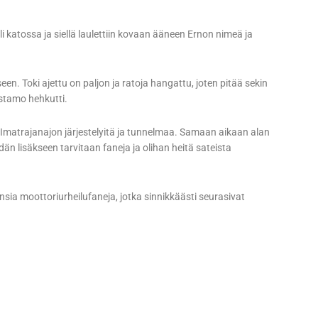
i katossa ja siellä laulettiin kovaan ääneen Ernon nimeä ja
. Toki ajettu on paljon ja ratoja hangattu, joten pitää sekin
Kostamo hehkutti.
ivät Imatrajanajon järjestelyitä ja tunnelmaa. Samaan aikaan alan
dän lisäkseen tarvitaan faneja ja olihan heitä sateista
nsia moottoriurheilufaneja, jotka sinnikkäästi seurasivat