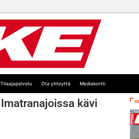
e-numeroa!
Tilaajapalvelu
Ota yhteyttä
Mediakortti
Imatranajoissa kävi
U