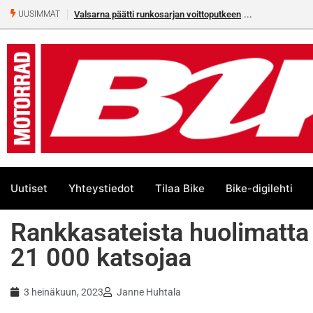
Älä missaa tämän kesän suurta Bik
UUSIMMAT
Uutiset
Yhteystiedot
Tilaa Bike
Bike-digilehti
Rankkasateista huolimatta 
21 000 katsojaa
3 heinäkuun, 2023
Janne Huhtala