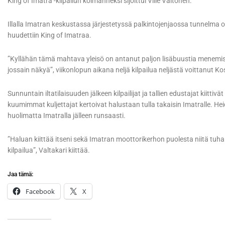
King of Imatra -kilpailun kolmanneksi sijoittui Ville Valtonen.
Illalla Imatran keskustassa järjestetyssä palkintojenjaossa tunnelma ol
huudettiin King of Imatraa.
”Kyllähän tämä mahtava yleisö on antanut paljon lisäbuustia menemiseen
jossain näkyä”, viikonlopun aikana neljä kilpailua neljästä voittanut 
Sunnuntain iltatilaisuuden jälkeen kilpailijat ja tallien edustajat kiitt
kuumimmat kuljettajat kertoivat halustaan tulla takaisin Imatralle. Hei
huolimatta Imatralla jälleen runsaasti.
”Haluan kiittää itseni sekä Imatran moottorikerhon puolesta niitä tuha
kilpailua”, Valtakari kiittää.
Jaa tämä:
Facebook
X