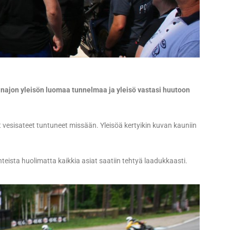
tranajon yleisön luomaa tunnelmaa ja yleisö vastasi huutoon
 vesisateet tuntuneet missään. Yleisöä kertyikin kuvan kauniin
hteista huolimatta kaikkia asiat saatiin tehtyä laadukkaasti.