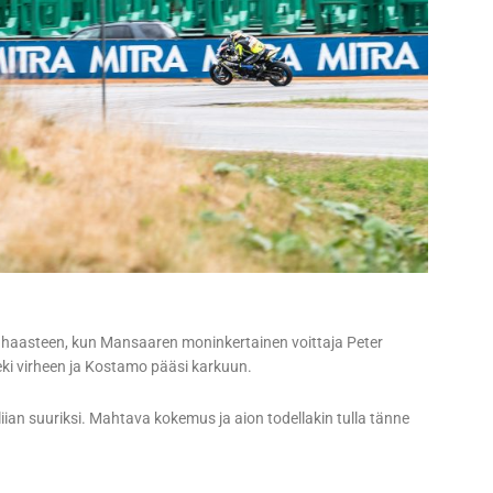
n haasteen, kun Mansaaren moninkertainen voittaja Peter
eki virheen ja Kostamo pääsi karkuun.
iian suuriksi. Mahtava kokemus ja aion todellakin tulla tänne