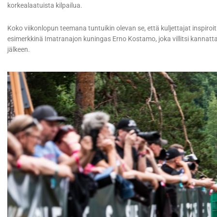
korkealaatuista kilpailua.
Koko viikonlopun teemana tuntuikin olevan se, että kuljettajat inspiroitu
esimerkkinä Imatranajon kuningas Erno Kostamo, joka villitsi kannatt
jälkeen.