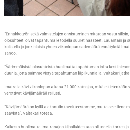
”Ennakkotyön sekä valmistelujen onnistuminen mitataan vasta silloin, 
olosuhteet loivat tapahtumalle todella suuret haasteet. Lauantain ja
kolistella jo jonkinlaisia yhden viikonlopun sademäärä ennätyksiä Im
sanoo.
”Äärimmäisistä olosuhteista huolimatta tapahtuman infra kesti hieno
duunia, jotta saimme vietyä tapahtuman läpi kunnialla, Valtakari jatk
Imatralla kävi viikonlopun aikana 21 000 katsojaa, mikä ei tietenkään v
verottivat kävijämäärää reilusti.
”Kävijämäärä on kyllä alakanttiin tavoitteestamme, mutta se ei liene mikä
saavista”, Valtakari toteaa.
Kaikesta huolimatta Imatranajon kilpailuiden taso oli todella korkea ja