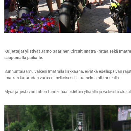
Kuljettajat ylistivät Jarno Saarinen Circuit Imatra -rataa sekä Ima
saapumalla paikalle.
Sunnuntaiaamu valkeni Imatralla kirkkaana, eivätkä edellispäivän rajut
Imatran katuradan varteen melkoisesti ja tunnelma oli korkealla.
Myös järjestävän tahon tunnelmaa pidettiin ylhäällä ja vaikeista olosu