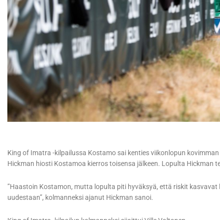
King of Imatra -kilpailussa Kostamo sai kenties viikonlopun kovimma
Hickman hiosti Kostamoa kierros toisensa jälkeen. Lopulta Hickman t
”Haastoin Kostamon, mutta lopulta piti hyväksyä, että riskit kasvavat l
uudestaan”, kolmanneksi ajanut Hickman sanoi.