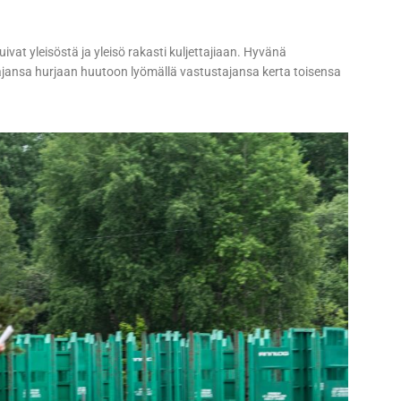
ivat yleisöstä ja yleisö rakasti kuljettajiaan. Hyvänä
ajansa hurjaan huutoon lyömällä vastustajansa kerta toisensa