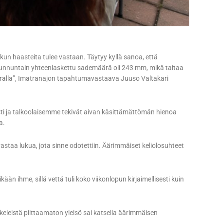
kun haasteita tulee vastaan. Täytyy kyllä sanoa, että
 sunnuntain yhteenlaskettu sademäärä oli 243 mm, mikä taitaa
atralla”, Imatranajon tapahtumavastaava Juuso Valtakari
sti ja talkoolaisemme tekivät aivan käsittämättömän hienoa
aa.
astaa lukua, jota sinne odotettiin. Äärimmäiset keliolosuhteet
än ihme, sillä vettä tuli koko viikonlopun kirjaimellisesti kuin
 keleistä piittaamaton yleisö sai katsella äärimmäisen