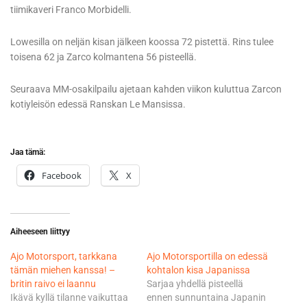
tiimikaveri Franco Morbidelli.
Lowesilla on neljän kisan jälkeen koossa 72 pistettä. Rins tulee
toisena 62 ja Zarco kolmantena 56 pisteellä.
Seuraava MM-osakilpailu ajetaan kahden viikon kuluttua Zarcon
kotiyleisön edessä Ranskan Le Mansissa.
Jaa tämä:
Facebook
X
Aiheeseen liittyy
Ajo Motorsport, tarkkana
Ajo Motorsportilla on edessä
tämän miehen kanssa! –
kohtalon kisa Japanissa
britin raivo ei laannu
Sarjaa yhdellä pisteellä
Ikävä kyllä tilanne vaikuttaa
ennen sunnuntaina Japanin