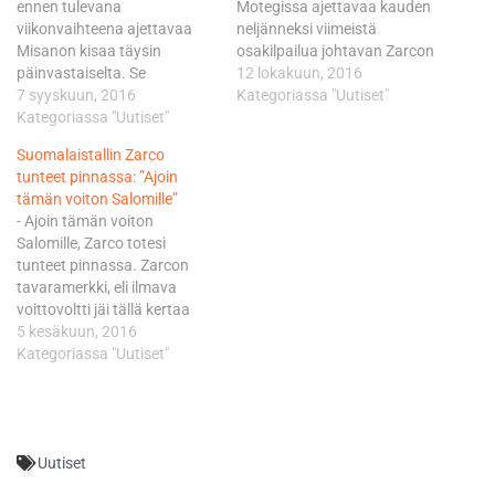
ennen tulevana
Motegissa ajettavaa kauden
viikonvaihteena ajettavaa
neljänneksi viimeistä
Misanon kisaa täysin
osakilpailua johtavan Zarcon
päinvastaiselta. Se
taidot ja nopeus eivät ole
12 lokakuun, 2016
merkitsee pahimmassa
7 syyskuun, 2016
kadonneet minnekään.
Kategoriassa "Uutiset"
tapauksessa sitä, että Ajo
Kategoriassa "Uutiset"
Mentaalipuoli ei ole
Motorsport kuin
kuitenkaan ollut täydessä
Suomalaistallin Zarco
tuomaristokin saa olla
tikissä, sillä Zarcolla on ollut
tunteet pinnassa: ”Ajoin
äärimmäisen tarkkana
vaikeuksia omaksua
tämän voiton Salomille”
Lowesin kanssa. Britti
nykyistä tilannetta. Zarcolla
- Ajoin tämän voiton
Lowes syyttää ranskalaista
oli viime kaudella vain
Salomille, Zarco totesi
Zarcoa Silverstonen
voitettavaa ja näytettävää,
tunteet pinnassa. Zarcon
kolarista, eikä tässä
mikä kuvastui kaikessa
tavaramerkki, eli ilmava
suinkaan vielä kaikki. Hän
tekemisessä. Nyt
voittovoltti jäi tällä kertaa
syyttää Zarcoa myös
plakkarissa…
näkemättä, kun hän pyyhki
5 kesäkuun, 2016
Britannian GP:n mahdollisen
kunniakierroksella kyyneleitä
Kategoriassa "Uutiset"
voiton menetyksestä ja…
silmäpielistään käytyään
tekemässä kohtalokkaan 12.
kaarteen tuntumassa
tervehdyksen kohti taivasta.
Uutiset
Zarcon kanssa kisan
voitosta pitkään