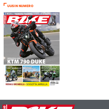
kaksinkamppailua käynyt,
UUSIN NUMERO
mutta lopulta 4,180
sekunnilla antautumaan
joutunut Alex Rins liikkui
katalonialaisradalla…