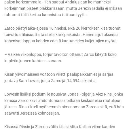
paljon korkeammalla. Hän saapui Andalusiaan kolmanneksi
korkeimmat pisteet plakkarissaan, mutta Jerezin radalla ei mikään
tahtonut tällä kertaa luonnistaa tuttuun tyyliin.
Zarco päätyi aika-ajossa 16:nneksi, eikä 26 kierroksen kisa tuonut
toivottua tilaisuutta taistella kärkipaikoista. Hänen sijoituksensa
kohenivat loppua kohden edeltä kaatuneiden kuljettajien myötä.
– Vaikea viikonloppu, torjuntavoiton ottanut Zarco kiteytti koko
kupletin juonen kahteen sanaan.
Kisan ylivoimaiseen voittoon viiletti paalupaikkamies ja sarjaa
johtava Sam Lowes, josta Zarco jäi 14,594 sekuntia.
Lowesin lisäksi podiumille nousivat Jonas Folger ja Alex Rins, jonka
kanssa Zarco kävi lähituntumassa pitkään keskustelua ruutulipun
jälkeen. Rins kiitteli myöhemmin nimenomaan Zarcoa siitä, että hän
saavutti Jerezissä kolmossijan.
Kisassa Rinsin ja Zarcon väliin kiilasi Mika Kallion viime kauden