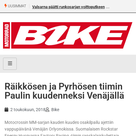
UUSIMMAT
Valsarna päätti runkosarjan voittoputkeen
Räikkösen ja Pyrhösen tiimin
Paulin kuudenneksi Venäjällä
2 toukokuun, 2018
Bike
Motocrossin MM-sarjan kauden kuudes osakilpailu ajettiin
vappupäivänä Venäjän Orlyonokissa. Suomalaisen Rockstar
Energy Husqvarna Factory Racing -tiimin ranskalaiskuljettaja