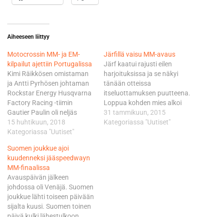
Aiheeseen liittyy
Motocrossin MM- ja EM-
Järfillä vaisu MM-avaus
kilpailut ajettiin Portugalissa
Järf kaatui rajusti eilen
Kimi Räikkösen omistaman
harjoituksissa ja se näkyi
ja Antti Pyrhösen johtaman
tänään otteissa
Rockstar Energy Husqvarna
itseluottamuksen puutteena.
Factory Racing -tiimin
Loppua kohden mies alkoi
Gautier Paulin oli neljäs
saamaan juonesta kiinni niin
31 tammikuun, 2015
sunnuntain ensimmäisessä
15 huhtikuun, 2018
hyvin, että hallitseva mestari
Kategoriassa "Uutiset"
kilpailussa.
Kategoriassa "Uutiset"
Daniil Ivanovkin oli hetken
Ranskalaiskuljettaja ei
lujilla. Viidestä erästä
Suomen joukkue ajoi
kuitenkaan päässyt
kasatut kolme pistettä
kuudenneksi jääspeedwayn
starttaamaan sunnuntain
riittivät 12. sijaan. Mies oli
MM-finaalissa
toiseen kilpailulähtöön.
kilpailun jälkeen vaisu. - Ei se
Avauspäivän jälkeen
Räikkösen tiimin
hyvin lähtenyt, pettynyt olen.
johdossa oli Venäjä. Suomen
brittikuljettaja Max Anstie
Eilen…
joukkue lähti toiseen päivään
joutui jättämään Espanjan
sijalta kuusi. Suomen toinen
osakilpailussa sattuneen
päivä kulki lähestulkoon