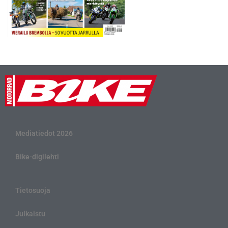
Mediatiedot 2026
Bike-digilehti
Tietosuoja
Julkaistu