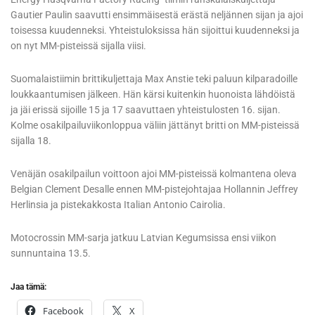
Gautier Paulin saavutti ensimmäisestä erästä neljännen sijan ja ajoi
toisessa kuudenneksi. Yhteistuloksissa hän sijoittui kuudenneksi ja
on nyt MM-pisteissä sijalla viisi.
Suomalaistiimin brittikuljettaja Max Anstie teki paluun kilparadoille
loukkaantumisen jälkeen. Hän kärsi kuitenkin huonoista lähdöistä
ja jäi erissä sijoille 15 ja 17 saavuttaen yhteistulosten 16. sijan.
Kolme osakilpailuviikonloppua väliin jättänyt britti on MM-pisteissä
sijalla 18.
Venäjän osakilpailun voittoon ajoi MM-pisteissä kolmantena oleva
Belgian Clement Desalle ennen MM-pistejohtajaa Hollannin Jeffrey
Herlinsia ja pistekakkosta Italian Antonio Cairolia.
Motocrossin MM-sarja jatkuu Latvian Kegumsissa ensi viikon
sunnuntaina 13.5.
Jaa tämä:
Facebook
X