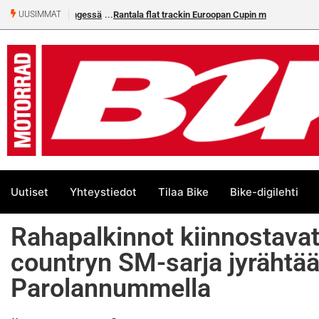
Rantala flat trackin Euroopan Cupin mestari
UUSIMMAT
Uutiset
Yhteystiedot
Tilaa Bike
Bike-digilehti
Rahapalkinnot kiinnostavat
countryn SM-sarja jyrähtää
Parolannummella