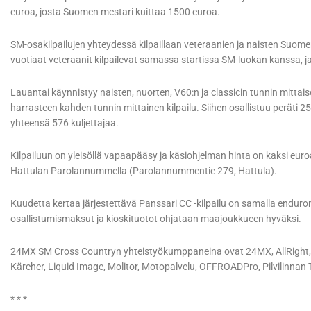
euroa, josta Suomen mestari kuittaa 1500 euroa.
SM-osakilpailujen yhteydessä kilpaillaan veteraanien ja naisten Suome
vuotiaat veteraanit kilpailevat samassa startissa SM-luokan kanssa, ja
Lauantai käynnistyy naisten, nuorten, V60:n ja classicin tunnin mittais
harrasteen kahden tunnin mittainen kilpailu. Siihen osallistuu peräti
yhteensä 576 kuljettajaa.
Kilpailuun on yleisöllä vapaapääsy ja käsiohjelman hinta on kaksi euro
Hattulan Parolannummella (Parolannummentie 279, Hattula).
Kuudetta kertaa järjestettävä Panssari CC -kilpailu on samalla end
osallistumismaksut ja kioskituotot ohjataan maajoukkueen hyväksi.
24MX SM Cross Countryn yhteistyökumppaneina ovat 24MX, AllRight, Bik
Kärcher, Liquid Image, Molitor, Motopalvelu, OFFROADPro, Pilvilinnan 
* * *