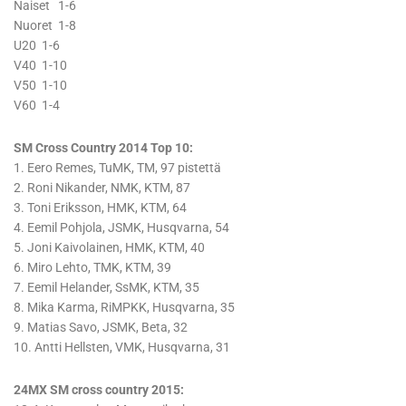
Naiset 1-6
Nuoret 1-8
U20 1-6
V40 1-10
V50 1-10
V60 1-4
SM Cross Country 2014 Top 10:
1. Eero Remes, TuMK, TM, 97 pistettä
2. Roni Nikander, NMK, KTM, 87
3. Toni Eriksson, HMK, KTM, 64
4. Eemil Pohjola, JSMK, Husqvarna, 54
5. Joni Kaivolainen, HMK, KTM, 40
6. Miro Lehto, TMK, KTM, 39
7. Eemil Helander, SsMK, KTM, 35
8. Mika Karma, RiMPKK, Husqvarna, 35
9. Matias Savo, JSMK, Beta, 32
10. Antti Hellsten, VMK, Husqvarna, 31
24MX SM cross country 2015: