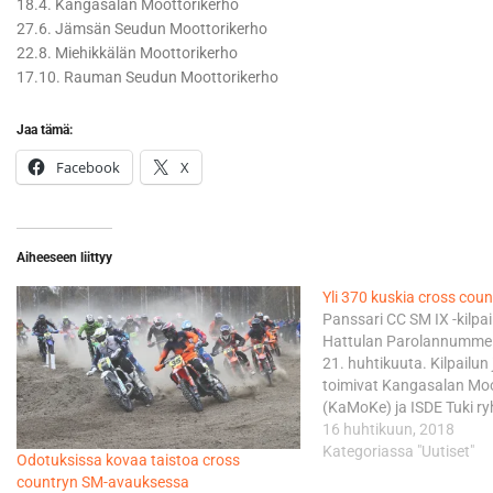
18.4. Kangasalan Moottorikerho
27.6. Jämsän Seudun Moottorikerho
22.8. Miehikkälän Moottorikerho
17.10. Rauman Seudun Moottorikerho
Jaa tämä:
Facebook
X
Aiheeseen liittyy
Yli 370 kuskia cross cou
Panssari CC SM IX -kilpai
Hattulan Parolannummel
21. huhtikuuta. Kilpailun 
toimivat Kangasalan Moo
(KaMoKe) ja ISDE Tuki ryh
tuotto ohjataan enduro
16 huhtikuun, 2018
maajoukkueille. Panssar
Kategoriassa "Uutiset"
Odotuksissa kovaa taistoa cross
perinteinen kesäkauden a
countryn SM-avauksessa