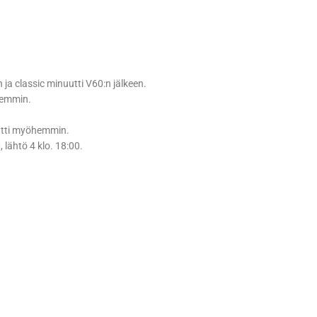
a classic minuutti V60:n jälkeen.
öhemmin.
nuutti myöhemmin.
, lähtö 4 klo. 18:00.