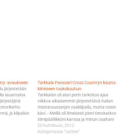
ntry -avaukseen
Tarkkala Panssari Cross Countryn kautta
lu järjestetään
kiireiseen toukokuuhun
la lauantaina
Tarkkalan oli alun perin tarkoitus ajaa
järjestäjinä
viikkoa aikaisemmin järjestettävä Italian
ttorikerho
mestaruussarjan osakilpailu, mutta toisin
mä, ja kilpailun
kävi. - Meillä oli ilmeisesti pieni tietokatkos
n Suomen
tiimipäällikköni kanssa ja minun osaltani
i CC on
ilmoittautuminen kyseiseen kilpailuun jäi
20 huhtikuun, 2012
vaava kilpailu,
tekemättä. Italian mestaruussarja on
Kategoriassa "Uutiset"