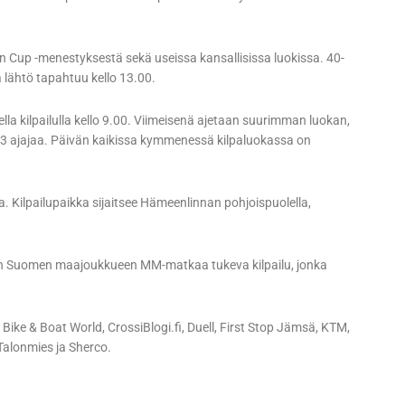
n Cup -menestyksestä sekä useissa kansallisissa luokissa. 40-
 lähtö tapahtuu kello 13.00.
ella kilpailulla kello 9.00. Viimeisenä ajetaan suurimman luokan,
 253 ajajaa. Päivän kaikissa kymmenessä kilpaluokassa on
a. Kilpailupaikka sijaitsee Hämeenlinnan pohjoispuolella,
uron Suomen maajoukkueen MM-matkaa tukeva kilpailu, jonka
e & Boat World, CrossiBlogi.fi, Duell, First Stop Jämsä, KTM,
Talonmies ja Sherco.