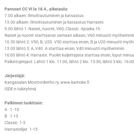
Panssari CC VI la 18.4., aikataulu:
7.00 alkaen: Ilmoittautuminen ja katsastus.
13.00 alkaen: Ilmoittautuminen ja katsastus Harraste.
9.00 lähtö 1: Naiset, nuoret, V60, Classic. Ajoaika 1h.
Naiset ja nuoret starttaavat samaan aikaan, V60 minuutti myöhemmin j
10.30 lähtö 2: V50, B, U20. V50 starttaa ensin, B ja U20 minuutti my
13.00 lähtö 3: A, V40. A starttaa ensin, V40 minuutti myöhemmin.
16:00 lähtö 4: Harraste. Puolet kuljettajista starttaa ensin, loput mi
Palkintojenjaot: Lähtö 1 klo. 11:00, lähtö 2 klo. 13:30, lähtö 3 klo. 16:00
Järjestäjä:
Kangasalan Moottorikerho ry, www.kamoke.fi
ISDE:n tukiryhmä
Palkinnot luokittain:
A 1 -10
B 1-15
Classic 1-3
Harrastelijat 1-15