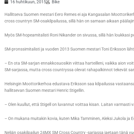
16 huhtikuun, 2015
Bike
Hallitseva Suomen mestari Eero Remes ei aja Kangasalan Moottorik
cross countryn SM-osakilpailussa, sillä hän on samaan aikaan päälaj
Myös SM-hopeamitalisti Roni Nikander on sivussa, sillä hän loukkasi
SM-pronssimitalisti ja vuoden 2013 Suomen mestari Toni Eriksson läh
– En ota SM-sarjan ennakkosuosikin viittaa harteilleni, vaikka aion v
SM-sarjassa, mutta cross countryssa olevat rahapalkinnot tekevät sarja
Helsingin Moottorikerhoa edustava Eriksson saa kilpailussa vastaa
hallitsevan Suomen mestari Henric Stigellin.
– Olen kuullut, että Stigell on luvannut voittaa kisan. Laitan varmasti 
– On mukana muitakin kovia, kuten Mika Tamminen, Aleksi Jukola ja E
Neljän osakilpailun 24MX SM Cross Country -sarjassa jaetaan tänä v