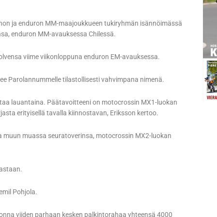
erhon ja enduron MM-maajoukkueen tukiryhmän isännöimässä
insa, enduron MM-avauksessa Chilessä.
 polvensa viime viikonloppuna enduron EM-avauksessa.
tee Parolannummelle tilastollisesti vahvimpana nimenä.
oittaa lauantaina. Päätavoitteeni on motocrossin MX1-luokan
sta erityisellä tavalla kiinnostavan, Eriksson kertoo.
nsa muun muassa seuratoverinsa, motocrossin MX2-luokan
vastaan.
emil Pohjola.
uonna viiden parhaan kesken palkintorahaa yhteensä 4000