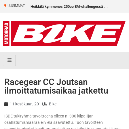
UUSIMMAT
Heikkilä kymmenes 250cc EM-challengessä
Racegear CC Joutsan
ilmoittatumisaikaa jatkettu
11 kesäkuun, 2011
Bike
ISDE tukiryhmä tavoitteena olleen n. 300 kilpailijan
osallistumismäärää ei vielä saavutettu. Tuon tavoitteen
saavuttamiseksi ilmoittautumisaikaa on jatkettu sunnuntai-iltaan,