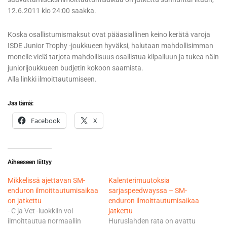
12.6.2011 klo 24:00 saakka.
Koska osallistumismaksut ovat pääasiallinen keino kerätä varoja
ISDE Junior Trophy -joukkueen hyväksi, halutaan mahdollisimman
monelle vielä tarjota mahdollisuus osallistua kilpailuun ja tukea näin
juniorijoukkueen budjetin kokoon saamista.
Alla linkki ilmoittautumiseen.
Jaa tämä:
Facebook
X
Aiheeseen liittyy
Mikkelissä ajettavan SM-
Kalenterimuutoksia
enduron ilmoittautumisaikaa
sarjaspeedwayssa – SM-
on jatkettu
enduron ilmoittautumisaikaa
- C ja Vet -luokkiin voi
jatkettu
ilmoittautua normaaliin
Huruslahden rata on avattu