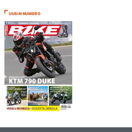
Heinolan MM-kisaan
osallistuvia kuljettajia. Tähän
UUSIN NUMERO
mennessä SM Dynaset
Enduroon ilmoittautunut
lähes 230 kuljettajaa.
Ilmoittautuminen on avoinna
keskiviikko iltaan…