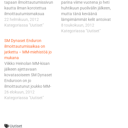
tapaan ilmoittautumissivun
parina viime vuotena jo heti
kautta ilman korotettua
huhtikuun puolivälin jälkeen,
ilmoittautumismaksua
mutta tänä keväänä
sunnuntaihin klo 18 saakka.
22 helmikuun, 2012
lämpimämmät kelit antoivat
Mukaan ehtii ilmoittautua
Kategoriassa "Uutiset"
odottaa itseään pidempään.
8 toukokuun, 2012
siis vielä Karkkilan kisan
Tästä johtuen Kaupunki
Kategoriassa "Uutiset"
ajettuaankin. SM -luokkien
Cupin avaus on pakko
SM Dynaset Enduron
jälki-ilmoittautuminen
siirtää, sillä rata-alue ei ole
ilmoittautumisaikaa on
maksaa lisämääräyksessä
vielä valmis ensi
jatkettu – MM-miehistöä jo
aiemmin ilmoitetun 2
viikonlopuksi kaavailtua
mukana
kertaisen
ottelua silmällä pitäen. Uutta
Viikko Heinolan MM-kisan
ilmoittautumismaksun. A ja
päivämäärää ottelulle ei ole
jälkeen ajettavaan
B -luokkiin jälki-
vielä löydetty. SM-liigan
kovatasoiseen SM Dynaset
ilmoittautuvien tulee hoitaa
avausottelu…
Enduroon on jo
ilmoittautuminen kilpailun
ilmoittautunut joukko MM-
sihteerin välityksellä,
kuljettajia. MM-
26 elokuun, 2012
ohjeistetaan smlenduro.fi-
ammattikuskeista Säkylässä
Kategoriassa "Uutiset"
sivustolla. SM-kilpailun…
nähdään ainakin Eero
Remes ja Marko Tarkkala.
Säkylässä SM-pisteistä tulee
kilpailemaan luonnollisesti
Uutiset
koko SM-kärki sekä useita