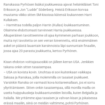
Ranskassa Pyrhösen lisäksi joukkueessa ajavat helsinkiläiset Toni
Eriksson ja Jon ”Ludde” Söderberg. Heistä Eriksson korvaa
muutama viikko sitten SM-kisoissa kätensä loukanneen Harri
Kullaksen.
– Harmittaa todella paljon Harrin (Kullas) loukkaantuminen.
Olisimme ehdottomasti tarvinneet Harria joukkueessa.
Alkuperäinen tavoitteemme oli ajaa kymmenen parhaan joukkoon,
mutta nyt tavoitetta on sen verran loivennettu, että ensimmäinen
askel on päästä lauantain karsinnoista läpi sunnuntain finaaliin,
jossa ajaa 20 parasta joukkuetta, kertoo Pyrhönen.
Kisan ehdoton voittajasuosikki on jälleen kerran USA. Jenkkien
takana onkin sitten tasaisempaa.
– USA on kovista kovin. Unohtaa ei sovi kuitenkaan vaikkapa
Saksaa ja Ranskaa, joilla molemmilla on tasaiset joukkueet.
Varsinkin Ranska on varmasti kova kotiareenallaan, jos ei sorru
yliyrittämiseen. Sitten onkin tasaisempaa, sillä monilla mailla on
useita huippukuskeja loukkaantuneiden listoilla, kuten Belgialla ja
Italialla. Me yritämme ajaa tasaisen ja vahvan kisan ja jokaisessa
erässä maaliin, siinä on meidän valttimme, pohtii Pyrhönen.