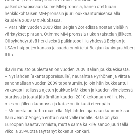
palkintokaapissaan kolme MM-pronssia, hänen otettuaan
henkilökohtaisen MM-pronssin juuri loukkaantumisensa alla
kaudella 2009 MX3-luokassa.
– Varsinkin vuoden 2003 kisa Belgian Zorledissa nostaa vieläkin
väristykset pintaan. Otimme MM-pronssia tiukan taistelun jälkeen.
Oli sykähdyttävä hetki seistä palkintopallilla yhdessä Belgian ja
USA:n huippujen kanssa ja saada onnittelut Belgian kuningas Albert
II:lta.
Ikävin muisto puolestaan on vuoden 2009 Italian joukkuekisasta.
– Nyt lähden ”akantapporeissulle”, naurahtaa Pyrhönen ja viittaa
sanonnallaan vuoden 2009 tapahtumiin, jolloin hän loukkaantui
vakavasti Italiassa ajetun joukkue MM-kisan ja kauden viimeisessä
startissa ja joutui jättämään kauden 2010 kokonaan väliin. Nyt
mies on jälleen kunnossa ja katse on tiukasti eteenpäin.
– Menneitä on turha muistella. Nyt lähden ajamaan kunnon kisan
Sain Jean d´Angelyn erittäin vaativalle radalle. Rata on yksi
Euroopan haastavimmista, mutta sama kaikille, sanoo juuri tällä
viikolla 33-vuotta täyttänyt kokenut konkari.