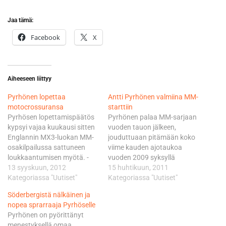
Jaa tämä:
Facebook
X
Aiheeseen liittyy
Pyrhönen lopettaa
Antti Pyrhönen valmiina MM-
motocrossuransa
starttiin
Pyrhösen lopettamispäätös
Pyrhönen palaa MM-sarjaan
kypsyi vajaa kuukausi sitten
vuoden tauon jälkeen,
Englannin MX3-luokan MM-
jouduttuaan pitämään koko
osakilpailussa sattuneen
viime kauden ajotaukoa
loukkaantumisen myötä. -
vuoden 2009 syksyllä
Loukkasin Englannissa ensin
13 syyskuun, 2012
tapahtuneen vakavan
15 huhtikuun, 2011
polveni ja sitten toisessa
Kategoriassa "Uutiset"
loukkaantumisen jäljiltä.
Kategoriassa "Uutiset"
erässä vielä olkapääni. En
Tuolloin hyvinkääläiseltä
Söderbergistä nälkäinen ja
olisi missään tapauksessa
menivät sääri- ja pohjeluu
nopea sprarraaja Pyrhöselle
kuntoutunut täyteen iskuun
kappaleiksi, sekä kantapää
Pyrhönen on pyörittänyt
kauden viimeiseen MM-
pieniin palasiin. Uran
menestyksellä omaa