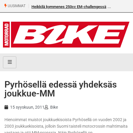
UUSIMMAT
Heikkilä kymmenes 250cc EM-challengessä
Pyrhösellä edessä yhdeksäs
joukkue-MM
15 syyskuun, 2011
Bike
Hienoimmat muistot joukkuekisoista Pyrhösellä on vuoden 2002 ja
2003 joukkuekisoista, jolloin Suomi taisteli motocrossin mahtimaita
vastaan ja otti MM-pronssia. Näin Pyrhösellä on