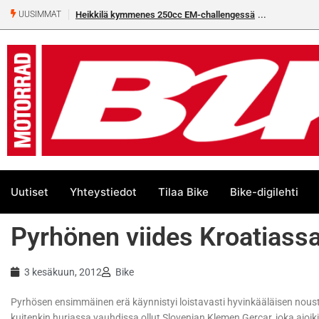
Heikkilä kymmenes 250cc EM-challengessä
UUSIMMAT
Uutiset
Yhteystiedot
Tilaa Bike
Bike-digilehti
Pyrhönen viides Kroatiass
3 kesäkuun, 2012
Bike
Pyrhösen ensimmäinen erä käynnistyi loistavasti hyvinkääläisen nous
kuitenkin hurjassa vauhdissa ollut Slovenian Klemen Gercar, joka ajoi