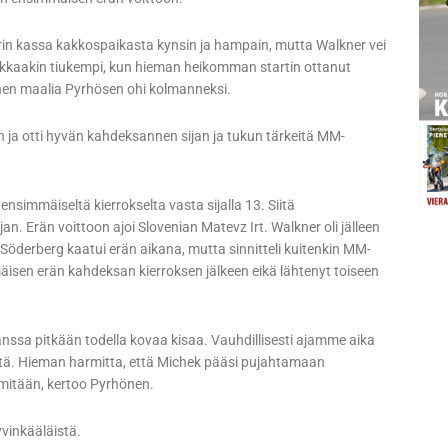
rin kassa kakkospaikasta kynsin ja hampain, mutta Walkner vei
tiukkaakin tiukempi, kun hieman heikomman startin ottanut
nnen maalia Pyrhösen ohi kolmanneksi.
 ja otti hyvän kahdeksannen sijan ja tukun tärkeitä MM-
ensimmäiseltä kierrokselta vasta sijalla 13. Siitä
jan. Erän voittoon ajoi Slovenian Matevz Irt. Walkner oli jälleen
Söderberg kaatui erän aikana, mutta sinnitteli kuitenkin MM-
äisen erän kahdeksan kierroksen jälkeen eikä lähtenyt toiseen
anssa pitkään todella kovaa kisaa. Vauhdillisesti ajamme aika
heitä. Hieman harmitta, että Michek pääsi pujahtamaan
ut mitään, kertoo Pyrhönen.
vinkääläistä.