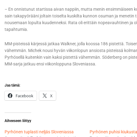
– En onnistunut startissa aivan nappiin, mutta menin ensimmäiseen ku
sain takapyörääni joltain toiselta kuskilta kunnon osuman ja menetin t
nousemaan lopulta kuudenneksi. Rata oli erittäin nopeavauhtinen ja o
tapahtumia.
MM-pisteissä kärjessä jatkaa Walkner, jolla koossa 186 pistettä. Toisen
vähemmän. Michek nousi hyvän viikonlopun ansiosta pisteissä kolmann
Pyrhösellä kuitenkin vain kaksi pistettä vähemmän. Söderberg on pis
MM-sarja jatkuu ensi viikonloppuna Sloveniassa.
Jaa tämä:
Facebook
X
Aiheeseen liittyy
Pyrhönen tuplasti neljäs Sloveniassa
Pyrhönen puhisi kiukusta