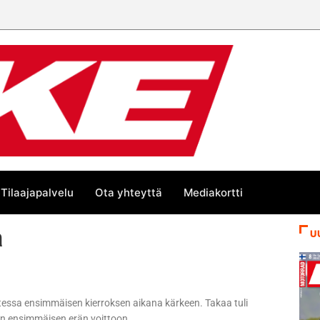
Tilaajapalvelu
Ota yhteyttä
Mediakortti
a
U
tessa ensimmäisen kierroksen aikana kärkeen. Takaa tuli
kin ensimmäisen erän voittoon.