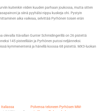
rviin kuitenkin viiden kuuden parhaan joukossa, mutta sitten
asapainoni ja siinä pyyhälsi nippu kuskeja ohi. Pystyin
hittaminen aika vaikeaa, selvittää Pyrhönen toisen erän
a olevalla Itävallan Gunter Schmidingerillä on 26 pistettä
eksi 145 pisteellään ja Pyrhönen putosi neljänneksi.
teissä kymmenentenä ja hänellä koossa 68 pistettä. MX3-luokan
 Italiassa
Polvensa teloneen Pyrhösen MM-