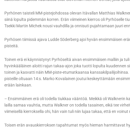
Pyrhönen taisteli MM-pistejohdossa olevan Itävallan Matthias Walkne
siinä lopulta pidemmän korren. Erän viimeinen kierros oli Pyrhöselle 
Tsekki Martin Michek nousi vauhdilla ja onnisuti pujahtamaan juuri e
Pyrhösen tiimissä ajava Ludde Söderberg ajoi hyvän ensimmäisen erän
pisteitä.
Toinen erä ei käynnistynyt Pyrhöseltä aivan ensimmäisen malliin ja tuli 
hyvinkääläinen aloitti rajun takaa-ajon joka tuotti lopulta kuudennen si
toinen ja kasvatti näin MM-piste-etumatkaansa kanssakilpailijoihinsa. 
pisteille oltuaan 14:s. Marko Kovalainen joutui keskeyttämään ensimm
erään lainkaan.
– Ensimmäinen erä oli todella tiukkaa vääntöä. Meikkä oli Walknerin k
lailla samaa vauhtia, mutta Walkner on todella tasainen, eikä tee vir
viimeisellä kierroksella ohi, hän vain tuli niin lujaa takaa, että en voin
Toisen erän avauskierroksen tapahtumat myös hieman harmittavat hy