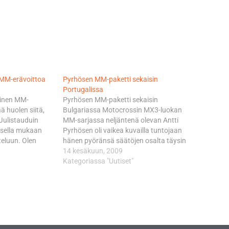
 MM-erävoittoa
Pyrhösen MM-paketti sekaisin
Portugalissa
äinen MM-
Pyrhösen MM-paketti sekaisin
ä huolen siitä,
Bulgariassa Motocrossin MX3-luokan
. Julistauduin
MM-sarjassa neljäntenä olevan Antti
uksella mukaan
Pyrhösen oli vaikea kuvailla tuntojaan
eluun. Olen
hänen pyöränsä säätöjen osalta täysin
inen, riemuitsi
poskelleen menneen Bulgarian
14 kesäkuun, 2009
i noussut
osakilpailun jälkeen. - Katastrofaalinen
Kategoriassa "Uutiset"
a MX3-luokkaan
päivä. Paketti oli aivan sekaisin,
sosuma osui
Pyrhönen kuittasi Troyanin radalla
kilpailun
ajamansa eräsijoitukset 11 ja 10.
sä hän kiirehti
Chilessä tällä kaudella erävoittoon
viidenneksi…
yltänyt suomalainen jäi Bulgarian
molemmissa…