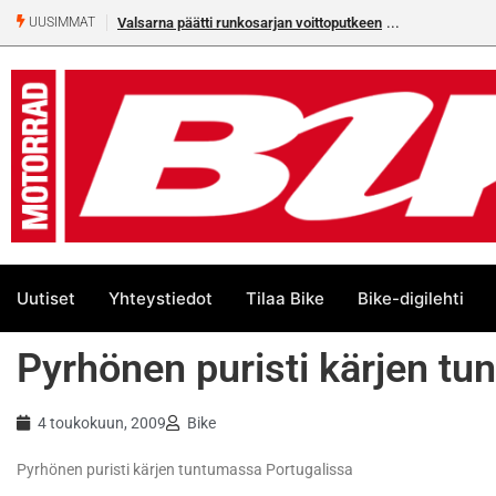
Valsarna päätti runkosarjan voittoputkeen
UUSIMMAT
Uutiset
Yhteystiedot
Tilaa Bike
Bike-digilehti
Pyrhönen puristi kärjen t
4 toukokuun, 2009
Bike
Pyrhönen puristi kärjen tuntumassa Portugalissa