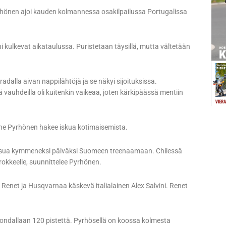
hönen ajoi kauden kolmannessa osakilpailussa Portugalissa
 kulkevat aikataulussa. Puristetaan täysillä, mutta vältetään
dalla aivan nappilähtöjä ja se näkyi sijoituksissa.
ä vauhdeilla oli kuitenkin vaikeaa, joten kärkipäässä mentiin
nne Pyrhönen hakee iskua kotimaisemista.
 reissua kymmeneksi päiväksi Suomeen treenaamaan. Chilessä
rokkeelle, suunnittelee Pyrhönen.
e Renet ja Husqvarnaa käskevä italialainen Alex Salvini. Renet
Hondallaan 120 pistettä. Pyrhösellä on koossa kolmesta