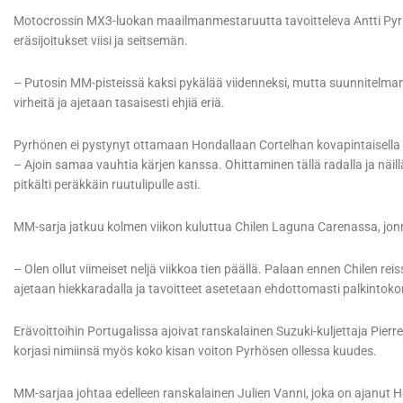
Motocrossin MX3-luokan maailmanmestaruutta tavoitteleva Antti Pyr
eräsijoitukset viisi ja seitsemän.
– Putosin MM-pisteissä kaksi pykälää viidenneksi, mutta suunnitelmani
virheitä ja ajetaan tasaisesti ehjiä eriä.
Pyrhönen ei pystynyt ottamaan Hondallaan Cortelhan kovapintaisella ra
– Ajoin samaa vauhtia kärjen kanssa. Ohittaminen tällä radalla ja näill
pitkälti peräkkäin ruutulipulle asti.
MM-sarja jatkuu kolmen viikon kuluttua Chilen Laguna Carenassa, jo
– Olen ollut viimeiset neljä viikkoa tien päällä. Palaan ennen Chilen
ajetaan hiekkaradalla ja tavoitteet asetetaan ehdottomasti palkintoko
Erävoittoihin Portugalissa ajoivat ranskalainen Suzuki-kuljettaja Pierr
korjasi nimiinsä myös koko kisan voiton Pyrhösen ollessa kuudes.
MM-sarjaa johtaa edelleen ranskalainen Julien Vanni, joka on ajanut 