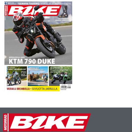
kypärässä se ajatus, että
mestaruus…