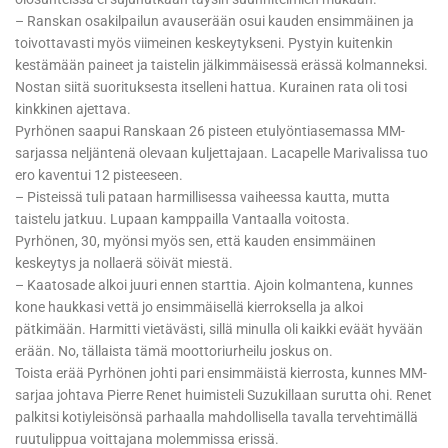
– Ranskan osakilpailun avauserään osui kauden ensimmäinen ja
toivottavasti myös viimeinen keskeytykseni. Pystyin kuitenkin
kestämään paineet ja taistelin jälkimmäisessä erässä kolmanneksi.
Nostan siitä suorituksesta itselleni hattua. Kurainen rata oli tosi
kinkkinen ajettava.
Pyrhönen saapui Ranskaan 26 pisteen etulyöntiasemassa MM-
sarjassa neljäntenä olevaan kuljettajaan. Lacapelle Marivalissa tuo
ero kaventui 12 pisteeseen.
– Pisteissä tuli pataan harmillisessa vaiheessa kautta, mutta
taistelu jatkuu. Lupaan kamppailla Vantaalla voitosta.
Pyrhönen, 30, myönsi myös sen, että kauden ensimmäinen
keskeytys ja nollaerä söivät miestä.
– Kaatosade alkoi juuri ennen starttia. Ajoin kolmantena, kunnes
kone haukkasi vettä jo ensimmäisellä kierroksella ja alkoi
pätkimään. Harmitti vietävästi, sillä minulla oli kaikki eväät hyvään
erään. No, tällaista tämä moottoriurheilu joskus on.
Toista erää Pyrhönen johti pari ensimmäistä kierrosta, kunnes MM-
sarjaa johtava Pierre Renet huimisteli Suzukillaan surutta ohi. Renet
palkitsi kotiyleisönsä parhaalla mahdollisella tavalla tervehtimällä
ruutulippua voittajana molemmissa erissä.