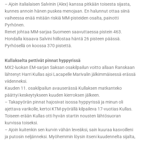
– Ajoin italialaisen Salvinin (Alex) kanssa pitkään toisesta sijasta,
kunnes annoin hänen puskea menojaan. En halunnut ottaa siinä
vaiheessa enää mitään riskiä MM-pisteiden osalta, painotti
Pyrhönen.
Renet johtaa MM-sarjaa Suomeen saavuttaessa pistein 463.
Hondalla kisaava Salvini hiillostaa häntä 26 pisteen päässä.
Pyrhösellä on koossa 370 pistettä.
Kullakselta pettivät pinnat hyppyrissä
MX2-luokan EM-sarjan Saksan osakilpailun voitto allaan Ranskaan
lähtenyt Harri Kullas ajoi Lacapelle Marivalin jälkimmäisessä erässä
viidenneksi.
Kauden 11. osakilpailun avauserässä Kullaksen matkanteko
päättyi keskeytykseen kuuden kierroksen jälkeen.
– Takapyörän pinnat hajosivat isossa hyppyrissä ja minun oli
ajettava varikolle, kertoi KTM-pyörällä kilpaileva 17-vuotias Kullas.
Toiseen erään Kullas otti hyvän startin nousten lähtösuoran
kurvissa toiseksi.
– Ajoin kuitenkin sen kurvin vähän leveäksi, sain kuuraa kasvoilleni
ja putosin neljänneksi. Myöhemmin löysin itseni kuudennelta sijalta,