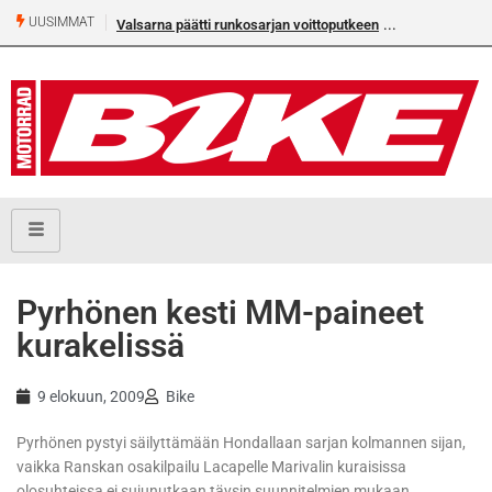
UUSIMMAT
Valsarna päätti runkosarjan voittoputkeen
Älä missaa täm
numeroa!
Pyrhönen kesti MM-paineet
kurakelissä
9 elokuun, 2009
Bike
Pyrhönen pystyi säilyttämään Hondallaan sarjan kolmannen sijan,
vaikka Ranskan osakilpailu Lacapelle Marivalin kuraisissa
olosuhteissa ei sujunutkaan täysin suunnitelmien mukaan.