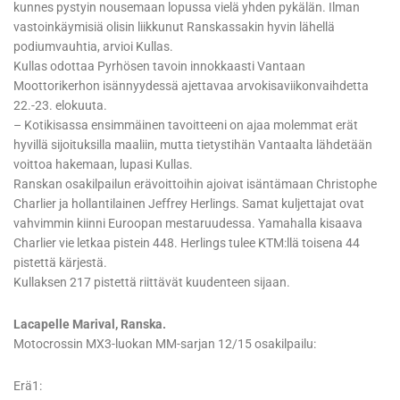
kunnes pystyin nousemaan lopussa vielä yhden pykälän. Ilman
vastoinkäymisiä olisin liikkunut Ranskassakin hyvin lähellä
podiumvauhtia, arvioi Kullas.
Kullas odottaa Pyrhösen tavoin innokkaasti Vantaan
Moottorikerhon isännyydessä ajettavaa arvokisaviikonvaihdetta
22.-23. elokuuta.
– Kotikisassa ensimmäinen tavoitteeni on ajaa molemmat erät
hyvillä sijoituksilla maaliin, mutta tietystihän Vantaalta lähdetään
voittoa hakemaan, lupasi Kullas.
Ranskan osakilpailun erävoittoihin ajoivat isäntämaan Christophe
Charlier ja hollantilainen Jeffrey Herlings. Samat kuljettajat ovat
vahvimmin kiinni Euroopan mestaruudessa. Yamahalla kisaava
Charlier vie letkaa pistein 448. Herlings tulee KTM:llä toisena 44
pistettä kärjestä.
Kullaksen 217 pistettä riittävät kuudenteen sijaan.
Lacapelle Marival, Ranska.
Motocrossin MX3-luokan MM-sarjan 12/15 osakilpailu:
Erä1: