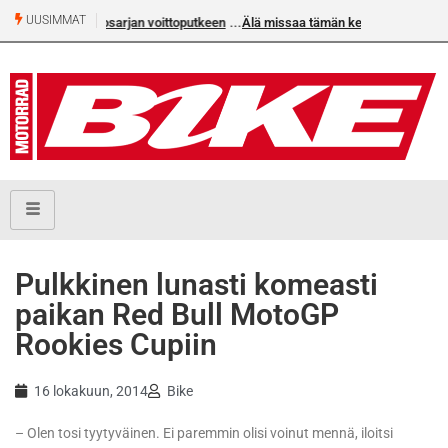
UUSIMMAT
jan voittoputkeen
Älä missaa tämän kesän suurta Bike-
numeroa!
Pulkkinen lunasti komeasti
paikan Red Bull MotoGP
Rookies Cupiin
16 lokakuun, 2014
Bike
– Olen tosi tyytyväinen. Ei paremmin olisi voinut mennä, iloitsi