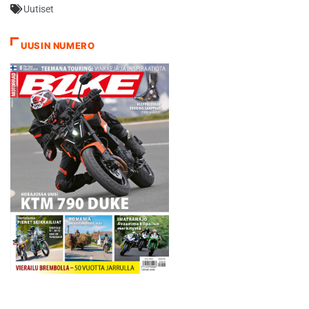
Uutiset
kuljettajan linjaama tavoite
on toteutunut. Pulkkinen sai
näet sunnuntaina
UUSIN NUMERO
Aragonissa mukavia uutisia,
kun hänelle kerrottiin, että
jatkopaikka kauden 2016
Red Bull MotoGP Rookies…