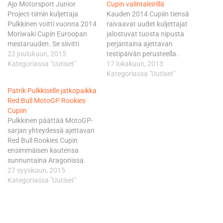
Ajo Motorsport Junior
Cupin valintaleirillä
Project-tiimin kuljettaja
Kauden 2014 Cupiin tiensä
Pulkkinen voitti vuonna 2014
raivaavat uudet kuljettajat
Moriwaki Cupin Euroopan
jalostuvat tuosta nipusta
mestaruuden. Se siivitti
perjantaina ajettavan
”Postman”-lempinimeä
22 joulukuun, 2015
testipäivän perusteella.
tottelevan Pulkkisen viime
Kategoriassa "Uutiset"
MotoGP-sarjan yhteydessä
17 lokakuun, 2013
kaudeksi MotoGP-sarjan
ja KTM:n Moto3-luokan
Kategoriassa "Uutiset"
ehdottomasti kirkkaimpiin
pyörillä ajettavaan Red Bull
Patrik Pulkkiselle jatkopaikka
näyteikkunoihin lukeutuvaan
Rookies Cupiin kelpuutetaan
Red Bull MotoGP Rookies
Red Bull Rookies Cupiin,
yhteensä 24 kuljettajaa.
Cupiin
jonne hän lunasti paikkansa
Täksi kaudeksi Cupiin
Pulkkinen päättää MotoGP-
myös ensi vuodeksi. Helsinki
nostettiin 12 uutta
sarjan yhteydessä ajettavan
Racing Clubin toimesta
kuljettajaa, joiden joukossa
Red Bull Rookies Cupin
Vuoden tulokkaana palkittu
oli Pulkkisen tavoin Ajo
ensimmäisen kautensa
Pulkkinen sijoittui MotoGP-
Motorsport Junior Project-
sunnuntaina Aragonissa.
sarjan yhteydessä ajettavan
tiimin kuuluva Felix Nässi.
Oppivuosi arvostetussa
27 syyskuun, 2015
Rookies Cupin…
Monteblancon
cupissa on sujunut
Kategoriassa "Uutiset"
kolmipäiväisellä…
mallikkaasti ja
määrätietoisesti töitä
tekevän Ajo Motorsport
Junior Project-tiimin