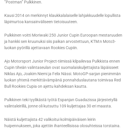
”Postman” Pulkkinen.
Kausi 2014 on merkinnyt klaukkalalaiselle lahjakkuudelle lopullista
läpimurtoa kansainväliseen tietoisuuteen.
Pulkkinen voitti Moriwaki 250 Junior Cupin Euroopan mestaruuden
ja hankki sen kruunuksi siis paikan arvostettuun, KTM:n Moto3-
luokan pyörillä ajettavaan Rookies Cupiin.
Ajo Motorsport Junior Project-tiimissä kilpailevaa Pulkkista ennen
Cupin tiheän valintaseulan ovat suomalaiskuljettajista läpäisseet
Niklas Ajo, Joakim Niemi ja Felix Nässi. MotoGP-sarjan pienimmän
luokan yhtenä merkittävämpänä ponnahduslautana toimivaa Red
Bull Rookies Cupia on ajettu kahdeksan kautta.
Pulkkinen teki tyylikästä työtä Espanjan Guadazissa järjestetyllä
valintaleirillä, jonne oli kutsuttu 109 kuljettajaa 30 eri maasta.
Näistä kuljettajista 42 valikoitui kolmipäiväisen leirin
huipennukseen, joka ajettiin ihanteellisissa olosuhteissa torstaina.