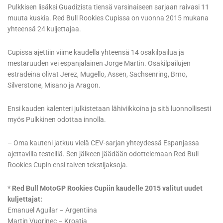
Pulkkisen lisäksi Guadizista tiensä varsinaiseen sarjaan raivasi 11
muuta kuskia. Red Bull Rookies Cupissa on vuonna 2015 mukana
yhteensä 24 kuljettajaa.
Cupissa ajettiin viime kaudella yhteensä 14 osakilpailua ja
mestaruuden vei espanjalainen Jorge Martin. Osakilpailujen
estradeina olivat Jerez, Mugello, Assen, Sachsenring, Brno,
Silverstone, Misano ja Aragon.
Ensi kauden kalenteri julkistetaan lähiviikkoina ja sitä luonnollisesti
myös Pulkkinen odottaa innolla.
– Oma kauteni jatkuu vielä CEV-sarjan yhteydessä Espanjassa
ajettavilla testeillä. Sen jälkeen jäädään odottelemaan Red Bull
Rookies Cupin ensi talven tekstijaksoja.
* Red Bull MotoGP Rookies Cupiin kaudelle 2015 valitut uudet
kuljettajat:
Emanuel Aguilar – Argentiina
Martin Vugrinec – Kroatia