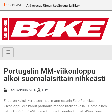
UUSIMMAT
Älä missaa tämän kesän suurta Bike-numeroa!
Portugalin MM-viikonloppu
alkoi suomalaisittain nihkeästi
6 toukokuun, 2018
Bike
Enduron kaksinkertaisen maailmanmestarin Eero Remeksen
viikonloppu ei alkanut parhaalla mahdollisella tavalla. Suomalainen
taisteli pyöränsä välitysten kanssa ja lopulta kaatui. Hänen joutui