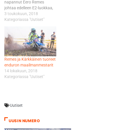
napannut Eero Remes
johtaa edelleen E2-luokkaa,
tosin samalla pistemäärällä,
3 toukokuun, 2018
74, toista sijaa pitää Italian
Kategoriassa "Uutiset"
Alex Salvini. Kolmantena
oleva Ranskan Loic Larrieu
on jäänyt kaksikosta 17
pistettä. Suomen ja
Espanjan hyvien suoritusten
jälkeen Remes nousi myös
Remes ja Kärkkäinen tuoreet
EnduroGP-luokan johtoon.
enduron maailmanmestarit
Hän sai itselleen 24MX
14 lokakuun, 2018
Leader…
Kategoriassa "Uutiset"
Uutiset
UUSIN NUMERO