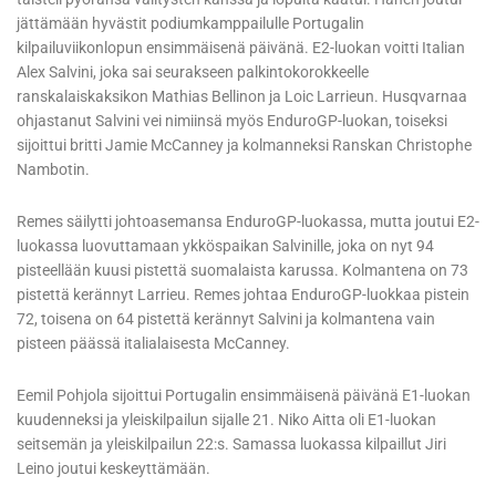
jättämään hyvästit podiumkamppailulle Portugalin
kilpailuviikonlopun ensimmäisenä päivänä. E2-luokan voitti Italian
Alex Salvini, joka sai seurakseen palkintokorokkeelle
ranskalaiskaksikon Mathias Bellinon ja Loic Larrieun. Husqvarnaa
ohjastanut Salvini vei nimiinsä myös EnduroGP-luokan, toiseksi
sijoittui britti Jamie McCanney ja kolmanneksi Ranskan Christophe
Nambotin.
Remes säilytti johtoasemansa EnduroGP-luokassa, mutta joutui E2-
luokassa luovuttamaan ykköspaikan Salvinille, joka on nyt 94
pisteellään kuusi pistettä suomalaista karussa. Kolmantena on 73
pistettä kerännyt Larrieu. Remes johtaa EnduroGP-luokkaa pistein
72, toisena on 64 pistettä kerännyt Salvini ja kolmantena vain
pisteen päässä italialaisesta McCanney.
Eemil Pohjola sijoittui Portugalin ensimmäisenä päivänä E1-luokan
kuudenneksi ja yleiskilpailun sijalle 21. Niko Aitta oli E1-luokan
seitsemän ja yleiskilpailun 22:s. Samassa luokassa kilpaillut Jiri
Leino joutui keskeyttämään.