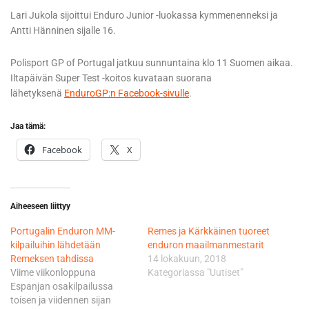
Lari Jukola sijoittui Enduro Junior -luokassa kymmenenneksi ja
Antti Hänninen sijalle 16.
Polisport GP of Portugal jatkuu sunnuntaina klo 11 Suomen aikaa.
Iltapäivän Super Test -koitos kuvataan suorana
lähetyksenä
EnduroGP:n Facebook-sivulle
.
Jaa tämä:
Facebook
X
Aiheeseen liittyy
Portugalin Enduron MM-
Remes ja Kärkkäinen tuoreet
kilpailuihin lähdetään
enduron maailmanmestarit
Remeksen tahdissa
14 lokakuun, 2018
Viime viikonloppuna
Kategoriassa "Uutiset"
Espanjan osakilpailussa
toisen ja viidennen sijan