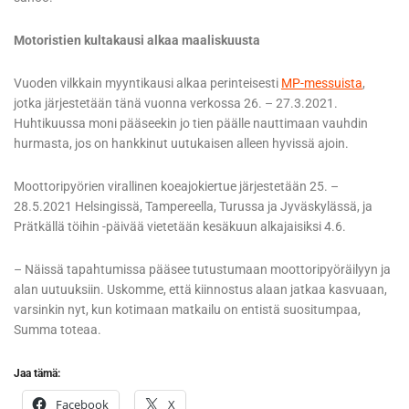
Motoristien kultakausi alkaa maaliskuusta
Vuoden vilkkain myyntikausi alkaa perinteisesti
MP-messuista
,
jotka järjestetään tänä vuonna verkossa 26. – 27.3.2021.
Huhtikuussa moni pääseekin jo tien päälle nauttimaan vauhdin
hurmasta, jos on hankkinut uutukaisen alleen hyvissä ajoin.
Moottoripyörien virallinen koeajokiertue järjestetään 25. –
28.5.2021 Helsingissä, Tampereella, Turussa ja Jyväskylässä, ja
Prätkällä töihin -päivää vietetään kesäkuun alkajaisiksi 4.6.
– Näissä tapahtumissa pääsee tutustumaan moottoripyöräilyyn ja
alan uutuuksiin. Uskomme, että kiinnostus alaan jatkaa kasvuaan,
varsinkin nyt, kun kotimaan matkailu on entistä suositumpaa,
Summa toteaa.
Jaa tämä:
Facebook
X