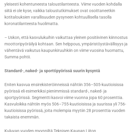
yleisesti kohentuneesta taloustilanteesta. Viime vuoden kohdalla
siitä ei ole kyse, vaikka taloustutkimukset ovat osoittaneetkin
kotitalouksien varallisuuden pysyneen kohtuullisella tasolla
koronatilanteesta huolimatta.
– Uskon, että kasvulukuihin vaikuttaa yleinen positiivinen kiinnostus
moottoripyöräilyä kohtaan. Sen helppous, ympäristöystävällisyys ja
vähentävä vaikutus kaupunkiruuhkiin on viime vuosina huomattu,
Summa pohtii.
Standard-, naked- ja sporttipyörissä suurin kysyntä
Eniten kasvua ensirekisteröinneissä nähtiin 356–505-kuutioisissa
pyörissä eli esimerkiksi pienimmissä standard-, naked- ja
sportpyörissä. Segmentti kasvoi viime vuonna jopa 60 prosenttia.
Kasvuloikka nähtiin myös 506–755-kuutioisissa ja suurissa yli 756-
kuutioisissa pyörissä, joita molempia myytiin 28 prosenttia vuoden
takaista enemmän.
Kuluvan vuoden myynniltä Teknisen Kaupan Liiton