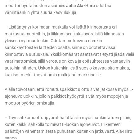
moottoripyöräjaoston asiamies
Juha Ala-Hiiro
odottaa
vähintäänkin yhtä suuria kasvulukuja:
– Lisääntynyt kotimaan matkailu voi lisätä kiinnostusta eri
matkustusmuotoihin, ja liikkuminen kaksipyöräisillä kiinnostaa
yleisesti nyt muutenkin. Odotamme kasvua etenkin
sähkökäyttöisten laitteiden osalta, sinne on odotettavissa
kiinnostavia uutuuksia. Yksikkömäärät saattavat tietysti jäädä vielä
vaatimattomiksi, sillä verotus on kova ja epäsuhteessa vastaaviin
autoihin nähden. Uskon kuitenkin, että suosio kasvaa sitä mukaa,
kun isot merkit tuovat omia mallejaan markkinoille.
Alalla toivotaan, että romutuspalkkiot ulottuisivat jatkossa myös L-
ajoneuvoluokkiin, jolloin palkkiot hyödyttäisivät myös mopojen ja
moottoripyörien omistajia.
– Täyssähkömoottoripyörät haluttaisiin myös hankintatuen piiriin,
kuten kaikki sähköllä toimivat L-luokan ajoneuvot. Liikenteen
päästöjen vähentämisestä puhutaan kuitenkin jatkuvasti, Ala-Hiiro
sanoo.