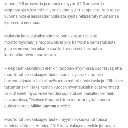
vuonna 9,5 prosenttia ja mopojen myynti 32,5 prosenttia.
Mopoautoja rekisteröitiin viime vuonna 211 kappaletta, kun toissa
vuonna niitä ei lainsäädännöllisistä syistä rekisteröity muutamaa
kymmentä enempää.
Mukaviin kasvulukuihin viime vuonna vaikutti se, että
moottoripyöräily ja mopoilu olivat yksi harvoista harrastuksista,
joita viime vuoden aikana saattoi turvallisesti harrastaa
koronatilanteesta huolimatta.
– Reippaat kasvuluvut etenkin mopojen myynnissä osoittavat, että
moottoroitujen kaksipyöräisten pariin löysi vakiintuneen
harrastajajoukon lisäksi myös aimo määrä uusia kuskeja. Vähäisen
tartuntariskin lisäksi tämän vuoden myyntilukuihin ovat varmasti
vaikuttaneet myös viime vuoden supistukset paikallisliikenteen
ajovuoroissa, Teknisen Kaupan Liiton moottoripyöräjaoston
puheenjohtaja
Mikko Summa
arvelee.
Moottoroitujen kaksipyöräisten myynti on kasvanut toissa
vuodesta lähtien. Vuoden 2019 kasvulukujen arveltiin johtuvan