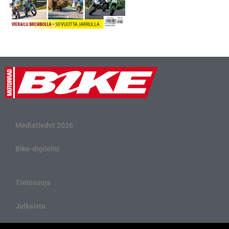
Mediatiedot 2026
Bike-digilehti
Tietosuoja
Julkaistu