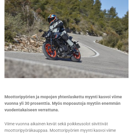
Moottoripyörien ja mopojen yhtenlaskettu myynti kasvoi viime
vuonna yli 30 prosenttia. Myös mopoautoja myytiin enemmän
vuodentakaiseen verrattuna.
Viime vuonna aikainen kevät sekä poikkeusolot siivittivät
moottoripyöräkauppaa. Moottoripyörien myynti kasvoi viime