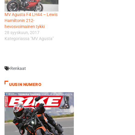
MV Agusta F4 LH44 – Lewis
Hamiltonin 212-
hevosvoimainen tykki
28 syyskuun, 2017
Kategoriassa "MV Agusta"
Renkaat
UUSIN NUMERO