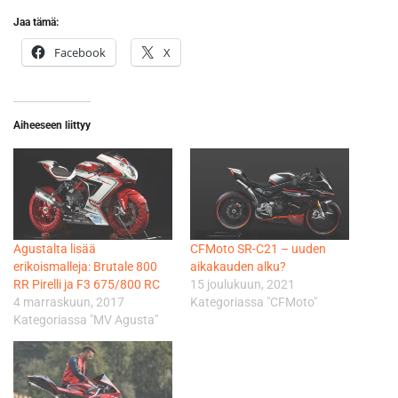
Jaa tämä:
Facebook
X
Aiheeseen liittyy
Agustalta lisää
CFMoto SR-C21 – uuden
erikoismalleja: Brutale 800
aikakauden alku?
RR Pirelli ja F3 675/800 RC
15 joulukuun, 2021
4 marraskuun, 2017
Kategoriassa "CFMoto"
Kategoriassa "MV Agusta"