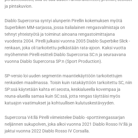
ja pintakuvion.
Diablo Supercorsa syntyi alunperin Pirellin kokemuksen myötä
Superbiken MM-sarjassa, jossa italialainen rengasvalmistaja on
tehnyt yhteistyötä ja toiminut ainoana rengastoimittajana
vuodesta 2004. Pirelli julkaisi vuonna 2005 Diablo Superbike Slick -
renkaan, joka oli tarkoitettu pelkästään rata-ajoon. Kaksi vuotta
myöhemmin Pirelli esitteli Diablo Supercorsa SC:n ja seuraavana
vuonna Diablo Supercorsa SP:n (Sport Production).
SP-versio loi uuden segmentin maantiekäyttöön tarkoitettujen
renkaiden maailmassa. Toisin kuin ratakäyttöön tarkoitettu SC, niin
SP:ssä käytetään kahta eri seosta, keskialueella kovempaa ja
reuna-alueilla samaa kuin SC:ssä, jotta rengas täyttäisi myös
katuajon vaatimukset ja kohtuullisen kulutuskestävyyden.
Supercorsa V4:llä Pirelli viimeistelee Diablo -sporttirengassarjan
neljännen sukupolven, joka alkoi vuonna 2021 Diablo Rosso IV:llä ja
jaktui vuonna 2022 Diablo Rosso IV Corsalla.