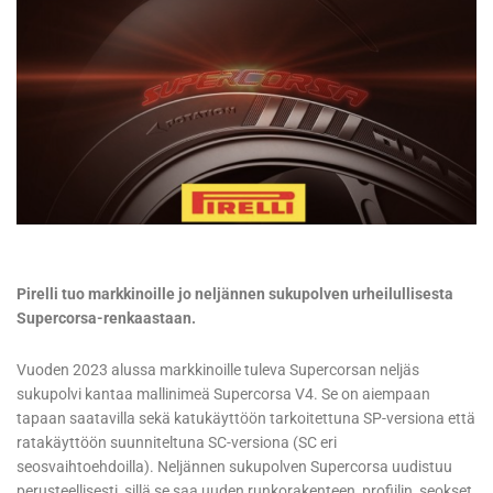
Pirelli tuo markkinoille jo neljännen sukupolven urheilullisesta
Supercorsa-renkaastaan.
Vuoden 2023 alussa markkinoille tuleva Supercorsan neljäs
sukupolvi kantaa mallinimeä Supercorsa V4. Se on aiempaan
tapaan saatavilla sekä katukäyttöön tarkoitettuna SP-versiona että
ratakäyttöön suunniteltuna SC-versiona (SC eri
seosvaihtoehdoilla). Neljännen sukupolven Supercorsa uudistuu
perusteellisesti, sillä se saa uuden runkorakenteen, profiilin, seokset