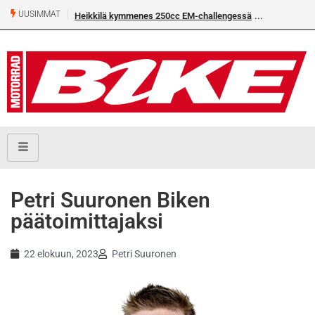
UUSIMMAT
Heikkilä kymmenes 250cc EM-challengessä
Rantala flat
Petri Suuronen Biken
päätoimittajaksi
22 elokuun, 2023
Petri Suuronen