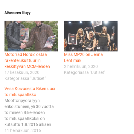
Aiheeseen liittyy
Motorrad Nordic ostaa
Miss MP20 on Jenna
rakentelukulttuuriin
Lehtimäki
keskittyvän MCM-lehden
2 helmikuun, 2020
17 kesäkuun, 2020
Kategoriassa "Uutiset"
Kategoriassa "Uutiset"
Vesa Koivusesta Biken uusi
toimituspäällikkö
Moottoripyöräilyyn
erikoistuneen, yli 30 vuotta
toimineen Bike-lehden
toimituspäälliköksi on
kutsuttu 1.8.2016 alkaen
Vesa Koivunen, 40. Bikeä
11 heinäkuun, 2016