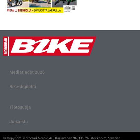
Mediatiedot 2026
Bike-digilehti
Tietosuoja
Julkaistu
© Copyright Motorrad Nordic AB, Karlavägen 96, 115 26 Stockholm, Sweden