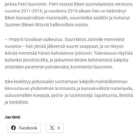
jatkaa Petri Suuronen. Petri vastasi Biken suomalaisesta versiosta
vuosina 2011-2016, ja vuodesta 2019 alkaen hän on kääntänyt
Biken kansainvälisen materiaalin, suunnitellut sisällön ja hoitanut
Suomen Bikeen liittyviä hallinnollisia asioita.
– Ympyrä tavallaan sulkeutuu. Suuri kiitos Jannelle menneistä
vuosista – hän jättää jälkeensä suuret saappaat, ja on tietysti
ikävää menettää hänen kaltaisensa työtoveri. Tulevaisuus näyttää
kuitenkin jännittävältä, ja jatkamme lehden kehittämistä lukijoita
entistäkin paremmin palvelevaksi, kommentoi Suuronen.
Bike keskittyy jatkossakin tuottamaan lukijoille mahdollisimman
kiinnostavan yhdistelmän kotimaista ja kansainvälistä materiaalia,
uutuusmallien koeajoja, pyörä- ja tuotetestejä, tapahtumia, ilmiöitä
ja henkilöitä.
Jaa tämä:
Facebook
X