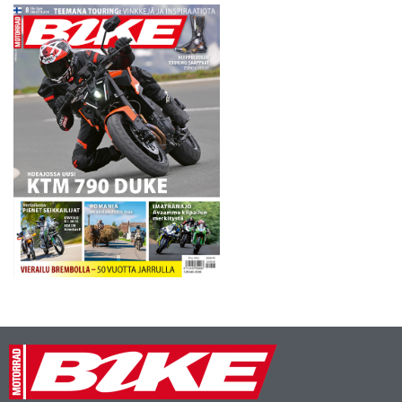
moottoripyöräliikenne antaa
esimakua keskiviikkona 6.6.
Tampereella ja torstaina 7.6.
Turussa perjantain 8.6.
Prätkällä töihin -päivästä.
Silloin…