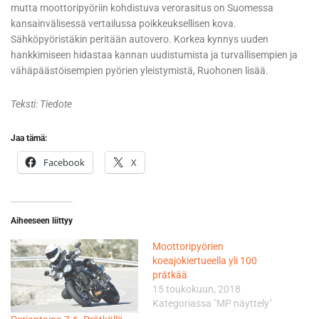
mutta moottoripyöriin kohdistuva verorasitus on Suomessa
kansainvälisessä vertailussa poikkeuksellisen kova.
Sähköpyöristäkin peritään autovero. Korkea kynnys uuden
hankkimiseen hidastaa kannan uudistumista ja turvallisempien ja
vähäpäästöisempien pyörien yleistymistä, Ruohonen lisää.
Teksti: Tiedote
Jaa tämä:
Facebook
X
Aiheeseen liittyy
Moottoripyörien
koeajokiertueella yli 100
prätkää
15 toukokuun, 2018
Kategoriassa "MP näyttely"