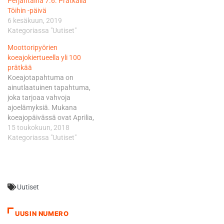
Perjantaina 7.6. Prätkällä
Töihin -päivä
6 kesäkuun, 2019
Kategoriassa "Uutiset"
Moottoripyörien
koeajokiertueella yli 100
prätkää
Koeajotapahtuma on
ainutlaatuinen tapahtuma,
joka tarjoaa vahvoja
ajoelämyksiä. Mukana
koeajopäivässä ovat Aprilia,
BMW, Ducati, Harley-
15 toukokuun, 2018
Davidson, Honda,
Kategoriassa "Uutiset"
Husqvarna, Indian,
Kawasaki, KTM, Moto Guzzi,
Piaggio, Suzuki, Triumph,
Vespa, Yamaha ja Zero.
Uutiset
Koeajotapahtumat tuovat
uudet
moottoripyörät töihin kaupunkiliikenteeseen
UUSIN NUMERO
näkyvästi. Vilkas