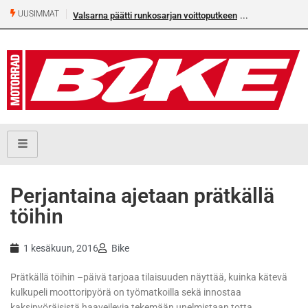
UUSIMMAT
Valsarna päätti runkosarjan voittoputkeen
Perjantaina ajetaan prätkällä
töihin
1 kesäkuun, 2016
Bike
Prätkällä töihin –päivä tarjoaa tilaisuuden näyttää, kuinka kätevä
kulkupeli moottoripyörä on työmatkoilla sekä innostaa
kaksipyöräisistä haaveilevia tekemään unelmistaan totta.