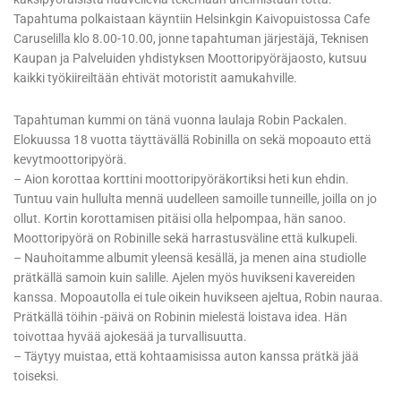
Tapahtuma polkaistaan käyntiin Helsinkgin Kaivopuistossa Cafe
Caruselilla klo 8.00-10.00, jonne tapahtuman järjestäjä, Teknisen
Kaupan ja Palveluiden yhdistyksen Moottoripyöräjaosto, kutsuu
kaikki työkiireiltään ehtivät motoristit aamukahville.
Tapahtuman kummi on tänä vuonna laulaja Robin Packalen.
Elokuussa 18 vuotta täyttävällä Robinilla on sekä mopoauto että
kevytmoottoripyörä.
– Aion korottaa korttini moottoripyöräkortiksi heti kun ehdin.
Tuntuu vain hullulta mennä uudelleen samoille tunneille, joilla on jo
ollut. Kortin korottamisen pitäisi olla helpompaa, hän sanoo.
Moottoripyörä on Robinille sekä harrastusväline että kulkupeli.
– Nauhoitamme albumit yleensä kesällä, ja menen aina studiolle
prätkällä samoin kuin salille. Ajelen myös huvikseni kavereiden
kanssa. Mopoautolla ei tule oikein huvikseen ajeltua, Robin nauraa.
Prätkällä töihin -päivä on Robinin mielestä loistava idea. Hän
toivottaa hyvää ajokesää ja turvallisuutta.
– Täytyy muistaa, että kohtaamisissa auton kanssa prätkä jää
toiseksi.