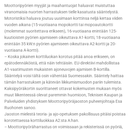
Moottoripyörien myyjät ja maahantuojat haluavat muistuttaa
viranomaisia nuorten harrastuksen tielle kasatusta sääntelystä.
Motoristiksi haluava joutuu uusimaan korttinsa neljä kertaa viiden
vuoden aikana (15-vuotiaana mopokortti tai mopoautokortti
(molemmat suoritettava erikseen), 16-vuotiaana enintään 125-
kuutioisten pyörien ajamiseen oikeuttava A1-kortti, 18-vuotiaana
enintään 35 kW:n pyörien ajamiseen oikeuttava A2-kortti ja 20-
vuotiaana A-kortti).
– Koska jokainen korttiluokan korotus pitää anoa erikseen, on
epätodennäköistä, että näin tehtäisiin. EU-direktiivi mahdollistaa
A1-vaatimusten mukaisten ajoneuvojen ajamisen B-kortilla.
Sääntelyä voisi tältä osin vähentää Suomessakin. Sääntely haittaa
tämän harrastuksen ja kätevän liikkumismuodon pariin tulemista.
Kaksipyöräkortin suorittaneet ottavat kokemusten mukaan myös
muut liikenteessä olevat paremmin huomioon, Teknisen Kaupan ja
Palveluiden yhdistyksen Moottoripyöräjaoston puheenjohtaja Esa
Ruohonen sanoo.
Jaoston mielestä teoria- ja ajo-opetuksen pakollisuus pitäisi poistaa
korotettaessa korttiluokkaa A2:sta A:han.
– Moottoripyöräharrastus on voimissaan ja rekisterissä on pyöriä,