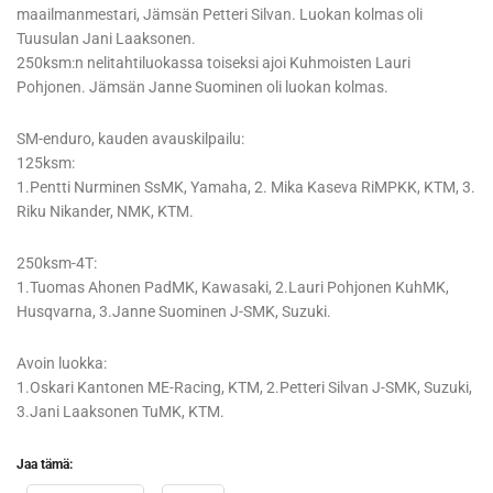
maailmanmestari, Jämsän Petteri Silvan. Luokan kolmas oli
Tuusulan Jani Laaksonen.
250ksm:n nelitahtiluokassa toiseksi ajoi Kuhmoisten Lauri
Pohjonen. Jämsän Janne Suominen oli luokan kolmas.
SM-enduro, kauden avauskilpailu:
125ksm:
1.Pentti Nurminen SsMK, Yamaha, 2. Mika Kaseva RiMPKK, KTM, 3.
Riku Nikander, NMK, KTM.
250ksm-4T:
1.Tuomas Ahonen PadMK, Kawasaki, 2.Lauri Pohjonen KuhMK,
Husqvarna, 3.Janne Suominen J-SMK, Suzuki.
Avoin luokka:
1.Oskari Kantonen ME-Racing, KTM, 2.Petteri Silvan J-SMK, Suzuki,
3.Jani Laaksonen TuMK, KTM.
Jaa tämä: