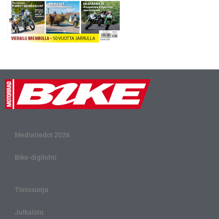
Mediatiedot 2026
Bike-digilehti
Tietosuoja
Julkaistu