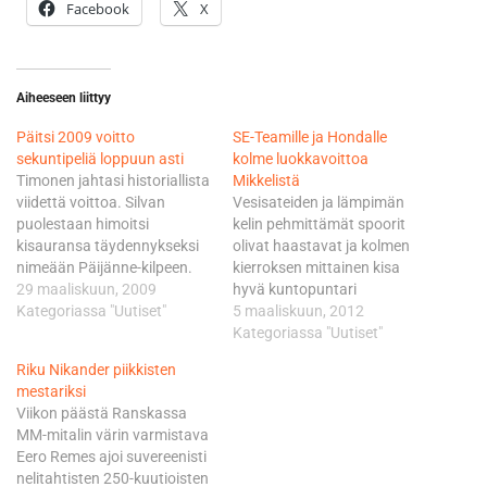
Facebook
X
Aiheeseen liittyy
Päitsi 2009 voitto
SE-Teamille ja Hondalle
sekuntipeliä loppuun asti
kolme luokkavoittoa
Timonen jahtasi historiallista
Mikkelistä
viidettä voittoa. Silvan
Vesisateiden ja lämpimän
puolestaan himoitsi
kelin pehmittämät spoorit
kisauransa täydennykseksi
olivat haastavat ja kolmen
nimeään Päijänne-kilpeen.
kierroksen mittainen kisa
Jännittävän sekuntitaistelun
29 maaliskuun, 2009
hyvä kuntopuntari
tuloksena Timonen sai
Kategoriassa "Uutiset"
kuukauden päästä ajettavaa
5 maaliskuun, 2012
nimensä historian kirjoihin
Päijänteen Ympäriajoa
Kategoriassa "Uutiset"
ottamalla viidennen
silmälläpitäen. A-avoimen ja
Riku Nikander piikkisten
perättäisen Päijänteen
yleiskilpailun voiton otti
mestariksi
ympäriajon voiton.
Oskari Kantonen. - Kilpailu
Viikon päästä Ranskassa
Seutulasta MK 27 Timonen
lähti käyntiin hyvin, vaikkakin
MM-mitalin värin varmistava
lähti kohti Laakson kentän
aika varovaisesti ja virheitä
Eero Remes ajoi suvereenisti
viimeistä
vältellen, kuitenkin johdin
nelitahtisten 250-kuutioisten
yleisömaastokoetta kolmen
kilpailua heti ensimmäisestä