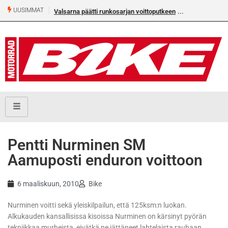
UUSIMMAT
Valsarna päätti runkosarjan voittoputkeen
Pentti Nurminen SM
Aamuposti enduron voittoon
6 maaliskuun, 2010
Bike
Nurminen voitti sekä yleiskilpailun, että 125ksm:n luokan.
Alkukauden kansallisissa kisoissa Nurminen on kärsinyt pyörän
tekniikkaa murheista, eivätkä ne jättäneet lahtelaista rauhaan