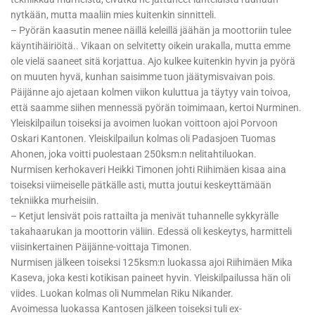
nytkään, mutta maaliin mies kuitenkin sinnitteli.
– Pyörän kaasutin menee näillä keleillä jäähän ja moottoriin tulee
käyntihäiriöitä.. Vikaan on selvitetty oikein urakalla, mutta emme
ole vielä saaneet sitä korjattua. Ajo kulkee kuitenkin hyvin ja pyörä
on muuten hyvä, kunhan saisimme tuon jäätymisvaivan pois.
Päijänne ajo ajetaan kolmen viikon kuluttua ja täytyy vain toivoa,
että saamme siihen mennessä pyörän toimimaan, kertoi Nurminen.
Yleiskilpailun toiseksi ja avoimen luokan voittoon ajoi Porvoon
Oskari Kantonen. Yleiskilpailun kolmas oli Padasjoen Tuomas
Ahonen, joka voitti puolestaan 250ksm:n nelitahtiluokan.
Nurmisen kerhokaveri Heikki Timonen johti Riihimäen kisaa aina
toiseksi viimeiselle pätkälle asti, mutta joutui keskeyttämään
tekniikka murheisiin.
– Ketjut lensivät pois rattailta ja menivät tuhannelle sykkyrälle
takahaarukan ja moottorin väliin. Edessä oli keskeytys, harmitteli
viisinkertainen Päijänne-voittaja Timonen.
Nurmisen jälkeen toiseksi 125ksm:n luokassa ajoi Riihimäen Mika
Kaseva, joka kesti kotikisan paineet hyvin. Yleiskilpailussa hän oli
viides. Luokan kolmas oli Nummelan Riku Nikander.
Avoimessa luokassa Kantosen jälkeen toiseksi tuli ex-