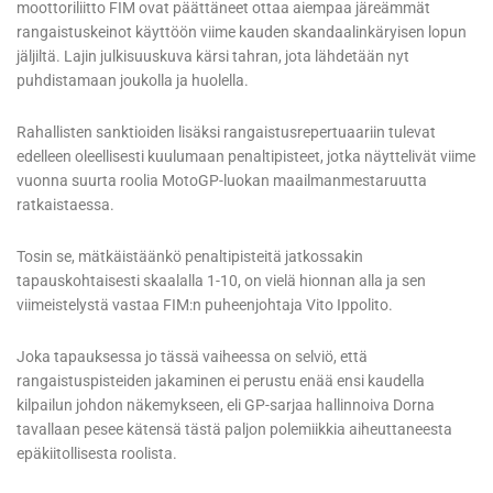
moottoriliitto FIM ovat päättäneet ottaa aiempaa järeämmät
rangaistuskeinot käyttöön viime kauden skandaalinkäryisen lopun
jäljiltä. Lajin julkisuuskuva kärsi tahran, jota lähdetään nyt
puhdistamaan joukolla ja huolella.
Rahallisten sanktioiden lisäksi rangaistusrepertuaariin tulevat
edelleen oleellisesti kuulumaan penaltipisteet, jotka näyttelivät viime
vuonna suurta roolia MotoGP-luokan maailmanmestaruutta
ratkaistaessa.
Tosin se, mätkäistäänkö penaltipisteitä jatkossakin
tapauskohtaisesti skaalalla 1-10, on vielä hionnan alla ja sen
viimeistelystä vastaa FIM:n puheenjohtaja Vito Ippolito.
Joka tapauksessa jo tässä vaiheessa on selviö, että
rangaistuspisteiden jakaminen ei perustu enää ensi kaudella
kilpailun johdon näkemykseen, eli GP-sarjaa hallinnoiva Dorna
tavallaan pesee kätensä tästä paljon polemiikkia aiheuttaneesta
epäkiitollisesta roolista.