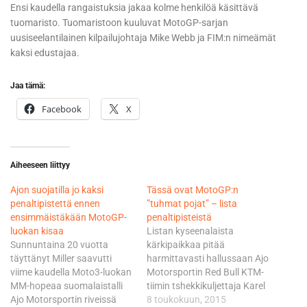
Ensi kaudella rangaistuksia jakaa kolme henkilöä käsittävä
tuomaristo. Tuomaristoon kuuluvat MotoGP-sarjan
uusiseelantilainen kilpailujohtaja Mike Webb ja FIM:n nimeämät
kaksi edustajaa.
Jaa tämä:
Facebook
X
Aiheeseen liittyy
Ajon suojatilla jo kaksi
Tässä ovat MotoGP:n
penaltipistettä ennen
”tuhmat pojat” – lista
ensimmäistäkään MotoGP-
penaltipisteistä
luokan kisaa
Listan kyseenalaista
Sunnuntaina 20 vuotta
kärkipaikkaa pitää
täyttänyt Miller saavutti
harmittavasti hallussaan Ajo
viime kaudella Moto3-luokan
Motorsportin Red Bull KTM-
MM-hopeaa suomalaistalli
tiimin tshekkikuljettaja Karel
Ajo Motorsportin riveissä
Hanika. Kotipuolessa
8 toukokuun, 2015