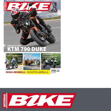
Kyllähän tämä hienolta
tuntuu, iloitsi Patronen
mestaruuden varmistaneen
kilpailun jälkeen. Suomen…