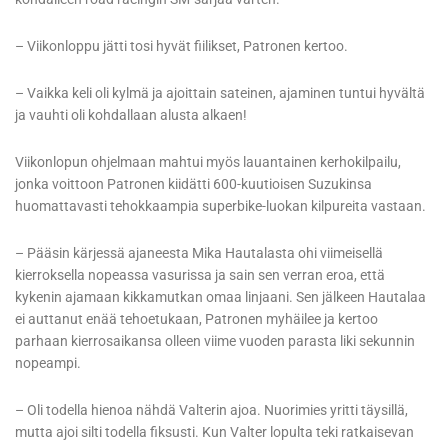
– Viikonloppu jätti tosi hyvät fiilikset, Patronen kertoo.
– Vaikka keli oli kylmä ja ajoittain sateinen, ajaminen tuntui hyvältä
ja vauhti oli kohdallaan alusta alkaen!
Viikonlopun ohjelmaan mahtui myös lauantainen kerhokilpailu,
jonka voittoon Patronen kiidätti 600-kuutioisen Suzukinsa
huomattavasti tehokkaampia superbike-luokan kilpureita vastaan.
– Pääsin kärjessä ajaneesta Mika Hautalasta ohi viimeisellä
kierroksella nopeassa vasurissa ja sain sen verran eroa, että
kykenin ajamaan kikkamutkan omaa linjaani. Sen jälkeen Hautalaa
ei auttanut enää tehoetukaan, Patronen myhäilee ja kertoo
parhaan kierrosaikansa olleen viime vuoden parasta liki sekunnin
nopeampi.
– Oli todella hienoa nähdä Valterin ajoa. Nuorimies yritti täysillä,
mutta ajoi silti todella fiksusti. Kun Valter lopulta teki ratkaisevan