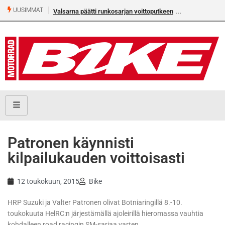
UUSIMMAT
Valsarna päätti runkosarjan voittoputkeen
Patronen käynnisti
kilpailukauden voittoisasti
12 toukokuun, 2015
Bike
HRP Suzuki ja Valter Patronen olivat Botniaringillä 8.-10.
toukokuuta HelRC:n järjestämällä ajoleirillä hieromassa vauhtia
kohdalleen road racingin SM-sarjaa varten.