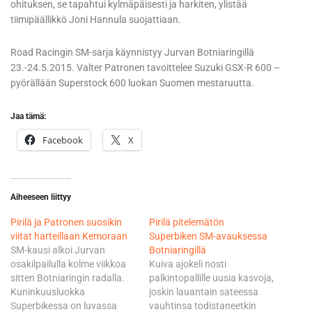
ohituksen, se tapahtui kylmäpäisesti ja harkiten, ylistää
tiimipäällikkö Joni Hannula suojattiaan.
Road Racingin SM-sarja käynnistyy Jurvan Botniaringillä
23.-24.5.2015. Valter Patronen tavoittelee Suzuki GSX-R 600 –
pyörällään Superstock 600 luokan Suomen mestaruutta.
Jaa tämä:
Facebook
X
Aiheeseen liittyy
Pirilä ja Patronen suosikin
Pirilä pitelemätön
viitat harteillaan Kemoraan
Superbiken SM-avauksessa
SM-kausi alkoi Jurvan
Botniaringillä
osakilpailulla kolme viikkoa
Kuiva ajokeli nosti
sitten Botniaringin radalla.
palkintopallille uusia kasvoja,
Kuninkuusluokka
joskin lauantain sateessa
Superbikessa on luvassa
vauhtinsa todistaneetkin