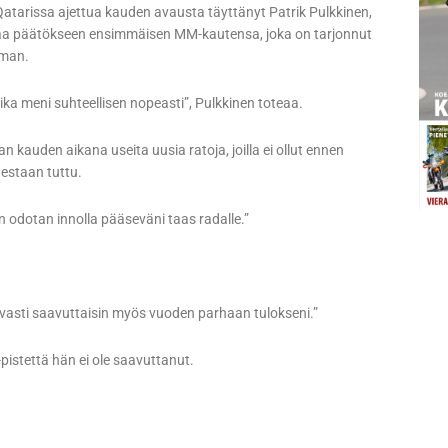
Qatarissa ajettua kauden avausta täyttänyt Patrik Pulkkinen,
saa päätökseen ensimmäisen MM-kautensa, joka on tarjonnut
lman.
ika meni suhteellisen nopeasti”, Pulkkinen toteaa.
kauden aikana useita uusia ratoja, joilla ei ollut ennen
destaan tuttu.
en odotan innolla pääseväni taas radalle.”
avasti saavuttaisin myös vuoden parhaan tulokseni.”
-pistettä hän ei ole saavuttanut.