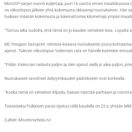
MotoGP-sarjan nuorin kuljettaja, juuri 16 vuotta ennen maaliskuussa 
on viikonlopun jälkeen yhtä kokemusta rikkaampi nuorukainen. Hän 
huikean määrän kokemusta ja lukemattomia kilometrejä ympäri maai
“Tuntuu aika oudolta, että tämä on jo kauden viimeinen kisa. Lopulta a
MC Peugeot Saxoprint -tiimissä kisaava nuorukainen joutui kohtaamaan 
ajanut. Tulevan viikonlopun Valencian rata on hänelle kuitenkin entuu
“Pidän Valencian radasta paljon ja olen ajanut siellä jo aika paljon, jot
Nuorukaisen tavoitteet debyyttikauden päätökseen ovat korkealla.
“Koska tämä on viimeinen kilpailu, haluan näyttää parhaani ja toivott
Toistaiseksi Pulkkisen paras sijoitus tällä kaudella on 22:s, yhtään MM
(Lähde: Moottoriurheilu.tv)