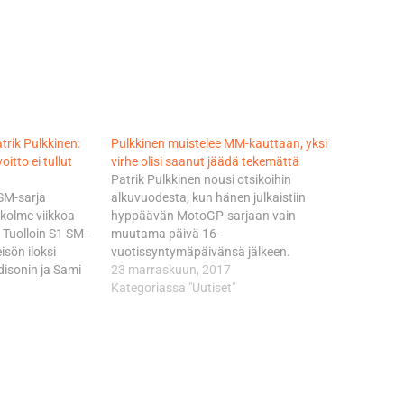
trik Pulkkinen:
Pulkkinen muistelee MM-kauttaan, yksi
tto ei tullut
virhe olisi saanut jäädä tekemättä
Patrik Pulkkinen nousi otsikoihin
SM-sarja
alkuvuodesta, kun hänen julkaistiin
 kolme viikkoa
hyppäävän MotoGP-sarjaan vain
 Tuolloin S1 SM-
muutama päivä 16-
isön iloksi
vuotissyntymäpäivänsä jälkeen.
disonin ja Sami
Debyyttikausi Moto3-luokassa oli
23 marraskuun, 2017
valkoisia värejä
haastava, mutta ikimuistoinen. Kun
Kategoriassa "Uutiset"
 sijaan uuden
Australian MM-osakilpailu päätti
ttavan S4-luokan
MotoGP-kauden 2017, oli 16-vuotias
kkeella juhli
Patrik Pulkkinen yhtä kokemusta
trik Pulkkinen,
rikkaampi. Peugeot MC Saxoprint –
a kisaamaan koko
tiimissä kisanneella nuorukaisella oli nyt
takanaan kokonainen vuosi maailman