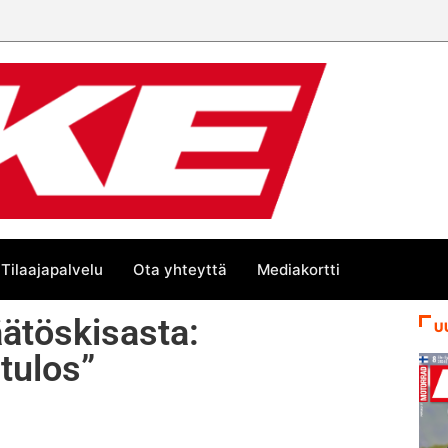
Tilaajapalvelu
Ota yhteyttä
Mediakortti
ätöskisasta:
U
tulos”