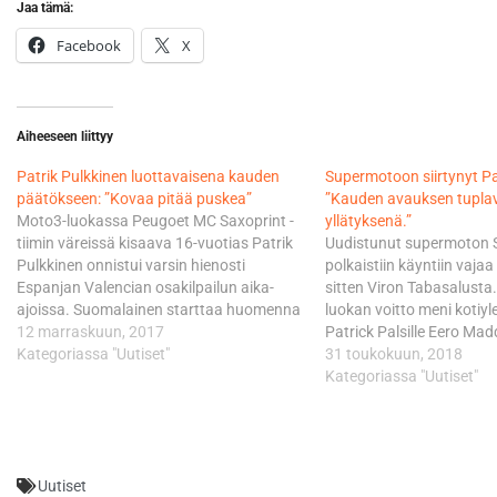
Jaa tämä:
Facebook
X
Aiheeseen liittyy
​Patrik Pulkkinen luottavaisena kauden
Supermotoon siirtynyt Pa
päätökseen: ”Kovaa pitää puskea”
”Kauden avauksen tuplavoi
Moto3-luokassa Peugoet MC Saxoprint -
yllätyksenä.”
tiimin väreissä kisaava 16-vuotias Patrik
Uudistunut supermoton 
Pulkkinen onnistui varsin hienosti
polkaistiin käyntiin vajaa
Espanjan Valencian osakilpailun aika-
sitten Viron Tabasalusta.
ajoissa. Suomalainen starttaa huomenna
luokan voitto meni kotiyle
ajettavaan kauden finaaliin ruudusta 26.
12 marraskuun, 2017
Patrick Palsille Eero Mad
”Aika-ajot meni hyvin ja kierrosajat
Kategoriassa "Uutiset"
Salstolan edustaessa sini
31 toukokuun, 2018
paranivat vapaisiin harjoituksiin
palkintokorokkeella. Sen
Kategoriassa "Uutiset"
verrattuna koko ajan. Nyt täytyy vain
pelkästään asfaltilla aje
keskittyä ja pitää vauhti itse kilpailuun.
korkeimmalla palkintokoro
Fiilikset on luottavaiset huomiselle,
MotoGP-sarjasta tuttu Pa
mutta…
joka tulee tällä kaudell
Uutiset
supermoton…