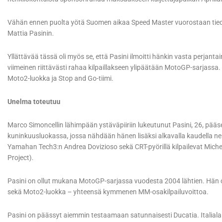
Vähän ennen puolta yötä Suomen aikaa Speed Master vuorostaan tiedott
Mattia Pasinin.
Yllättävää tässä oli myös se, että Pasini ilmoitti hänkin vasta perjan
viimeinen riittävästi rahaa kilpaillakseen ylipäätään MotoGP-sarjassa. S
Moto2-luokka ja Stop and Go-tiimi.
Unelma toteutuu
Marco Simoncellin lähimpään ystäväpiiriin lukeutunut Pasini, 26, pää
kuninkuusluokassa, jossa nähdään hänen lisäksi alkavalla kaudella nelj
Yamahan Tech3:n Andrea Dovizioso sekä CRT-pyörillä kilpailevat Michel
Project).
Pasini on ollut mukana MotoGP-sarjassa vuodesta 2004 lähtien. Hän o
sekä Moto2-luokka – yhteensä kymmenen MM-osakilpailuvoittoa.
Pasini on päässyt aiemmin testaamaan satunnaisesti Ducatia. Italiala