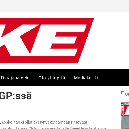
Tilaajapalvelu
Ota yhteyttä
Mediakortti
oGP:ssä
U
 koska hän ei ollut pystynyt keräämään riittävästi
 vauhdittamaa CRT-pyörää ajattavalle Speed Master-tiimille.