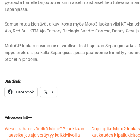
pyörästä hänelle tarjoutuu ensimmäiset maistiaiset heti tulevana maan
Espanjassa.
Samaa rataa kiertävät alkuviikosta myös Moto3-luokan viisi KTM:n te
Ajo, Red Bull KTM Ajo Factory Racingin Sandro Cortese, Danny Kent ja 
MotoGP-luokan ensimmäiset viralliset testit ajetaan Sepangin radalla M
nippu ei ole siis paikalla Sepangissa, jossa päähuomio kiinnittyy luon
Stonerin johdolla.
Jaa tämä:
Facebook
X
Aiheeseen liittyy
Westin rahat eivät riitä MotoGP-luokkaan
Dopingrike Moto2-luoka
– aussikuljettaja vetäytyy kalkkiviivoilla
kuukauden kilpailukielto