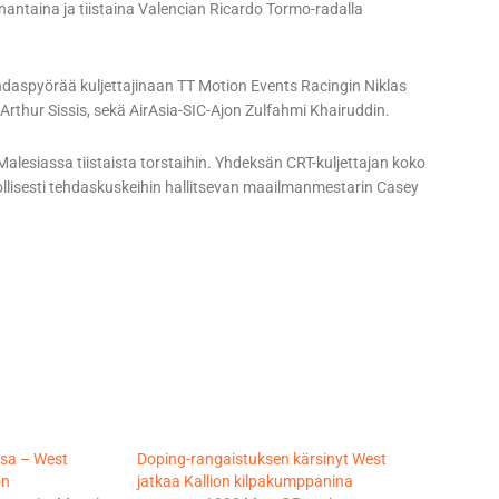
antaina ja tiistaina Valencian Ricardo Tormo-radalla
hdaspyörää kuljettajinaan TT Motion Events Racingin Niklas
Arthur Sissis, sekä AirAsia-SIC-Ajon Zulfahmi Khairuddin.
alesiassa tiistaista torstaihin. Yhdeksän CRT-kuljettajan koko
nollisesti tehdaskuskeihin hallitsevan maailmanmestarin Casey
ssa – West
Doping-rangaistuksen kärsinyt West
on
jatkaa Kallion kilpakumppanina