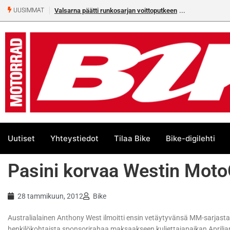
Valsarna päätti runkosarjan voittoputkeen
UUSIMMAT
Uutiset
Yhteystiedot
Tilaa Bike
Bike-digilehti
Pasini korvaa Westin Mot
28 tammikuun, 2012
Bike
Australialainen Anthony West ilmoitti ensin vetäytyvänsä MM-sarjasta,
henkilökohtaista sponsorirahaa maksaakseen kuljettajapaikan Aprilian