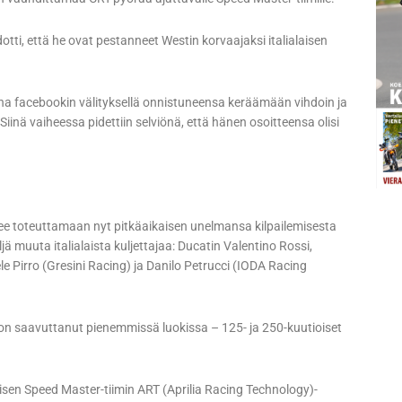
i, että he ovat pestanneet Westin korvaajaksi italialaisen
taina facebookin välityksellä onnistuneensa keräämään vihdoin ja
iinä vaiheessa pidettiin selviönä, että hänen osoitteensa olisi
see toteuttamaan nyt pitkäaikaisen unelmansa kilpailemisesta
ä muuta italialaista kuljettajaa: Ducatin Valentino Rossi,
e Pirro (Gresini Racing) ja Danilo Petrucci (IODA Racing
n saavuttanut pienemmissä luokissa – 125- ja 250-kuutioiset
isen Speed Master-tiimin ART (Aprilia Racing Technology)-