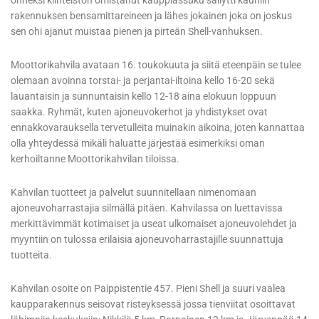
onneksi kiinteistön omistanut kauppiassuku säilytti kauniin
rakennuksen bensamittareineen ja lähes jokainen joka on joskus
sen ohi ajanut muistaa pienen ja pirteän Shell-vanhuksen.
Moottorikahvila avataan 16. toukokuuta ja siitä eteenpäin se tulee
olemaan avoinna torstai- ja perjantai-iltoina kello 16-20 sekä
lauantaisin ja sunnuntaisin kello 12-18 aina elokuun loppuun
saakka. Ryhmät, kuten ajoneuvokerhot ja yhdistykset ovat
ennakkovarauksella tervetulleita muinakin aikoina, joten kannattaa
olla yhteydessä mikäli haluatte järjestää esimerkiksi oman
kerhoiltanne Moottorikahvilan tiloissa.
Kahvilan tuotteet ja palvelut suunnitellaan nimenomaan
ajoneuvoharrastajia silmällä pitäen. Kahvilassa on luettavissa
merkittävimmät kotimaiset ja useat ulkomaiset ajoneuvolehdet ja
myyntiin on tulossa erilaisia ajoneuvoharrastajille suunnattuja
tuotteita.
Kahvilan osoite on Paippistentie 457. Pieni Shell ja suuri vaalea
kaupparakennus seisovat risteyksessä jossa tienviitat osoittavat