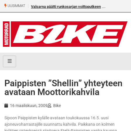
UUSIMMAT
Valsarna päätti runkosarjan voittoputkeen
Paippisten ”Shellin” yhteyteen
avataan Moottorikahvila
16 maaliskuun, 2009
Bike
Sipoon Paippisten kylälle avataan toukokuussa 16.5. uusi
ajoneuvoharrastajille suunnattu kahvila. Paikkana on kolmen
kylätien risteyksessä sijaitseva Etelä-Paippisten vanha kauppa