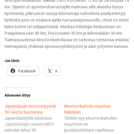
lähimpiin keskuksiin: Nikkilä 5 km, Pornainen 12 km ja Järvenpää 14
km. Sijainti on ajoneuvoharrastajille mahtava sillä alueelta löytyy
kymmeniä, jollei peräti satoja kilometrejä vaihtelevia päällystettyjä
kyläteitä joita on mukava ajella harrasteajoneuvoilla, olivat ne sitten
kaksi kolme tai neljäpyöräisiä. Matkaa Helsingin keskustaan on
Paippisista vain 40 km, Porvooseen 30 km ja Mäntsälään 30 km.
Tulevaisuudessa Moottorikahvilassa on tarkoitus toteuttaa erilaisia
teemapäiviä yhdessä ajoneuvoyhdistysten ja alan yritysten kanssa.
Jaa tämä:
Facebook
X
Aiheeseen liittyy
Japanilaiset moottoripyörät
Moottorikahvila muuttaa
50 vuotta Suomessa
Nikkilään
Japanilaistyyliä edustava
Tärkein syy Moottorikahvilan
Japsistarojen osasto 6B21
muuttoon on
esittelee lähes 30
pysäköintitilojen rajallisuus