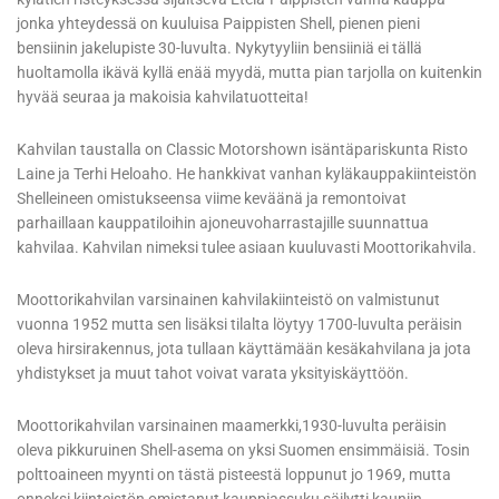
jonka yhteydessä on kuuluisa Paippisten Shell, pienen pieni
bensiinin jakelupiste 30-luvulta. Nykytyyliin bensiiniä ei tällä
huoltamolla ikävä kyllä enää myydä, mutta pian tarjolla on kuitenkin
hyvää seuraa ja makoisia kahvilatuotteita!
Kahvilan taustalla on Classic Motorshown isäntäpariskunta Risto
Laine ja Terhi Heloaho. He hankkivat vanhan kyläkauppakiinteistön
Shelleineen omistukseensa viime keväänä ja remontoivat
parhaillaan kauppatiloihin ajoneuvoharrastajille suunnattua
kahvilaa. Kahvilan nimeksi tulee asiaan kuuluvasti Moottorikahvila.
Moottorikahvilan varsinainen kahvilakiinteistö on valmistunut
vuonna 1952 mutta sen lisäksi tilalta löytyy 1700-luvulta peräisin
oleva hirsirakennus, jota tullaan käyttämään kesäkahvilana ja jota
yhdistykset ja muut tahot voivat varata yksityiskäyttöön.
Moottorikahvilan varsinainen maamerkki,1930-luvulta peräisin
oleva pikkuruinen Shell-asema on yksi Suomen ensimmäisiä. Tosin
polttoaineen myynti on tästä pisteestä loppunut jo 1969, mutta