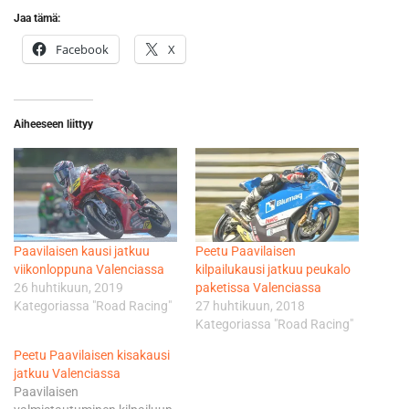
Jaa tämä:
Facebook
X
Aiheeseen liittyy
Paavilaisen kausi jatkuu
Peetu Paavilaisen
viikonloppuna Valenciassa
kilpailukausi jatkuu peukalo
26 huhtikuun, 2019
paketissa Valenciassa
Kategoriassa "Road Racing"
27 huhtikuun, 2018
Kategoriassa "Road Racing"
Peetu Paavilaisen kisakausi
jatkuu Valenciassa
Paavilaisen