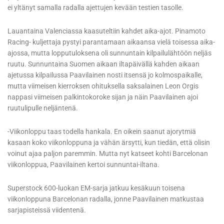
ei yltänyt samalla radalla ajettujen kevään testien tasolle.
Lauantaina Valenciassa kaasuteltiin kahdet aika-ajot. Pinamoto
Racing- kuljettaja pystyi parantamaan aikaansa vielä toisessa aika-
ajossa, mutta lopputuloksena oli sunnuntain kilpailulähtöön neljäs
ruutu. Sunnuntaina Suomen aikaan iltapäivällä kahden aikaan
ajetussa kilpailussa Paavilainen nosti itsensä jo kolmospaikalle,
mutta viimeisen kierroksen ohituksella saksalainen Leon Orgis
nappasi viimeisen palkintokoroke sijan ja näin Paavilainen ajoi
ruutulipulle neljäntenä.
-Viikonloppu taas todella hankala. En oikein saanut ajorytmiä
kasaan koko viikonloppuna ja vähän ärsytti, kun tiedän, että olisin
voinut ajaa paljon paremmin. Mutta nyt katseet kohti Barcelonan
viikonloppua, Paavilainen kertoi sunnuntai-iltana.
Superstock 600-luokan EM-sarja jatkuu kesäkuun toisena
viikonloppuna Barcelonan radalla, jonne Paavilainen matkustaa
sarjapisteissä viidentenä.