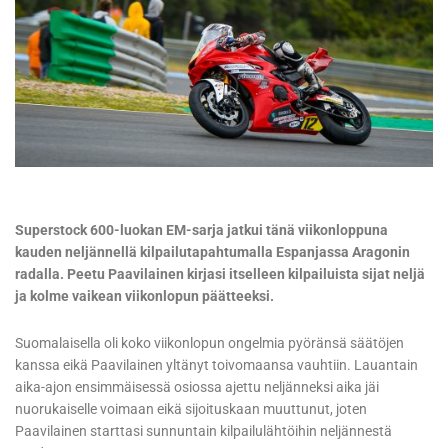
Superstock 600-luokan EM-sarja jatkui tänä viikonloppuna
kauden neljännellä kilpailutapahtumalla Espanjassa Aragonin
radalla. Peetu Paavilainen kirjasi itselleen kilpailuista sijat neljä
ja kolme vaikean viikonlopun päätteeksi.
Suomalaisella oli koko viikonlopun ongelmia pyöränsä säätöjen
kanssa eikä Paavilainen yltänyt toivomaansa vauhtiin. Lauantain
aika-ajon ensimmäisessä osiossa ajettu neljänneksi aika jäi
nuorukaiselle voimaan eikä sijoituskaan muuttunut, joten
Paavilainen starttasi sunnuntain kilpailulähtöihin neljännestä