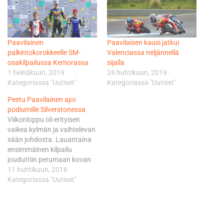
Paavilainen
Paavilaisen kausi jatkui
palkintokorokkeelle SM-
Valenciassa neljännellä
osakilpailussa Kemorassa
sijalla
1 heinäkuun, 2019
28 huhtikuun, 2019
Kategoriassa "Uutiset"
Kategoriassa "Uutiset"
Peetu Paavilainen ajoi
podiumille Silverstonessa
Viikonloppu oli erityisen
vaikea kylmän ja vaihtelevan
sään johdosta. Lauantaina
ensimmäinen kilpailu
jouduttiin perumaan kovan
vesisateen ja tuulen takia.
11 huhtikuun, 2016
Sunnuntaina jouduttiin
Kategoriassa "Uutiset"
starttaamaan ilman warm
upia kisaan, johon
Paavlainen lähti neljännestä
lähtöruudusta. - Sain kisaan