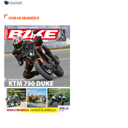
Uutiset
hyvän startin, nousin
ensimmäisellä kierroksella jo
toiseksi ja otin alussa hyvän
UUSIN NUMERO
eron takana tuleviin.
Ensimmäiset kierrokset…