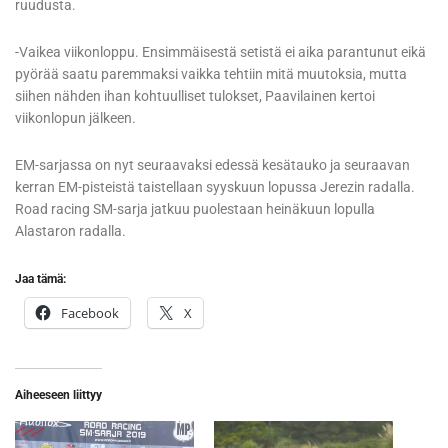
ruudusta.
-Vaikea viikonloppu. Ensimmäisestä setistä ei aika parantunut eikä
pyörää saatu paremmaksi vaikka tehtiin mitä muutoksia, mutta
siihen nähden ihan kohtuulliset tulokset, Paavilainen kertoi
viikonlopun jälkeen.
EM-sarjassa on nyt seuraavaksi edessä kesätauko ja seuraavan
kerran EM-pisteistä taistellaan syyskuun lopussa Jerezin radalla.
Road racing SM-sarja jatkuu puolestaan heinäkuun lopulla
Alastaron radalla.
Jaa tämä:
Facebook
X
Aiheeseen liittyy