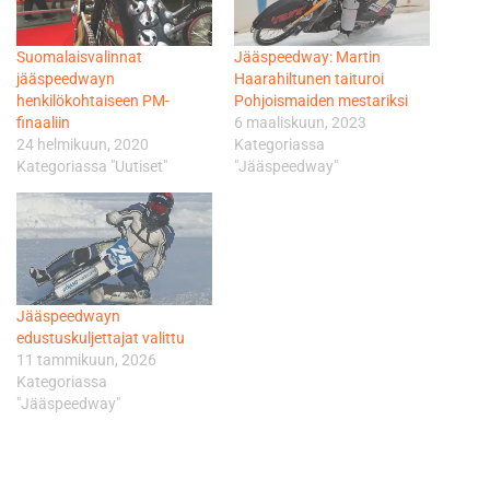
Suomalaisvalinnat
Jääspeedway: Martin
jääspeedwayn
Haarahiltunen taituroi
henkilökohtaiseen PM-
Pohjoismaiden mestariksi
finaaliin
6 maaliskuun, 2023
24 helmikuun, 2020
Kategoriassa
Kategoriassa "Uutiset"
"Jääspeedway"
Jääspeedwayn
edustuskuljettajat valittu
11 tammikuun, 2026
Kategoriassa
"Jääspeedway"