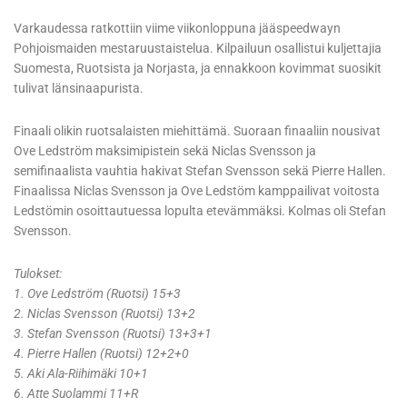
Varkaudessa ratkottiin viime viikonloppuna jääspeedwayn
Pohjoismaiden mestaruustaistelua. Kilpailuun osallistui kuljettajia
Suomesta, Ruotsista ja Norjasta, ja ennakkoon kovimmat suosikit
tulivat länsinaapurista.
Finaali olikin ruotsalaisten miehittämä. Suoraan finaaliin nousivat
Ove Ledström maksimipistein sekä Niclas Svensson ja
semifinaalista vauhtia hakivat Stefan Svensson sekä Pierre Hallen.
Finaalissa Niclas Svensson ja Ove Ledstöm kamppailivat voitosta
Ledstömin osoittautuessa lopulta etevämmäksi. Kolmas oli Stefan
Svensson.
Tulokset:
1. Ove Ledström (Ruotsi) 15+3
2. Niclas Svensson (Ruotsi) 13+2
3. Stefan Svensson (Ruotsi) 13+3+1
4. Pierre Hallen (Ruotsi) 12+2+0
5. Aki Ala-Riihimäki 10+1
6. Atte Suolammi 11+R