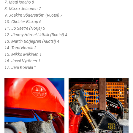
7. Matti Isoaho 8
8. Mikko Jetsonen 7
9. Joakim Söderström (Ruotsi) 7
10. Christer Biskop 6
11. Jo Saetre (Norja) 5
12. Jimmy Hörnel Lidfalk (Ruotsi) 4
13. Martin Börjegren (Ruotsi) 4
14. Tomi Norola 2
15. Mikko Mäkinen 1
16. Jussi Nyrönen 1
17. Jani Koivula 1