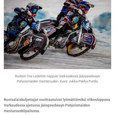
Ruotsin Ove Ledströn nappasi Varkaudessa jääspeedwayn
Pohjoismaiden mestaruuden. Kuva: Jukka-Pekka Purtilo.
Ruotsalaiskuljettajat osoittautuivat lyömättömiksi viikonloppuna
Varkaudessa ajetussa jääspeedwayn Pohjoismaiden
mestaruuskilpailussa.