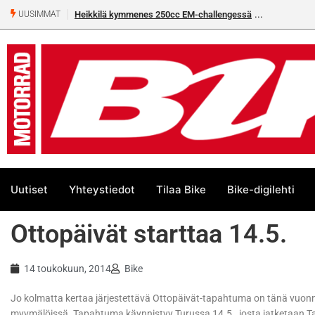
Heikkilä kymmenes 250cc EM-challengessä
UUSIMMAT
Uutiset
Yhteystiedot
Tilaa Bike
Bike-digilehti
Ottopäivät starttaa 14.5.
14 toukokuun, 2014
Bike
Jo kolmatta kertaa järjestettävä Ottopäivät-tapahtuma on tänä vuonna
myymälöissä. Tapahtuma käynnistyy Turussa 14.5., josta jatketaan Tam