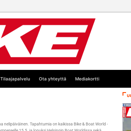
Tilaajapalvelu
Ota yhteyttä
Mediakortti
U
 nelipäiväinen. Tapahtumia on kaikissa Bike & Boat World -
pereelle 15.5. ja lopuksi Helsingin Boat Worldissa sekä