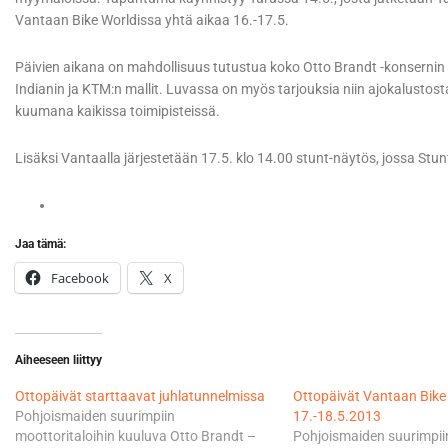
Vantaan Bike Worldissa yhtä aikaa 16.-17.5.
Päivien aikana on mahdollisuus tutustua koko Otto Brandt -konsernin p
Indianin ja KTM:n mallit. Luvassa on myös tarjouksia niin ajokalustosta k
kuumana kaikissa toimipisteissä.
Lisäksi Vantaalla järjestetään 17.5. klo 14.00 stunt-näytös, jossa St
Jaa tämä:
Facebook
X
Aiheeseen liittyy
Ottopäivät starttaavat juhlatunnelmissa
Ottopäivät Vantaan Bike 
Pohjoismaiden suurimpiin
17.-18.5.2013
moottoritaloihin kuuluva Otto Brandt –
Pohjoismaiden suurimpii