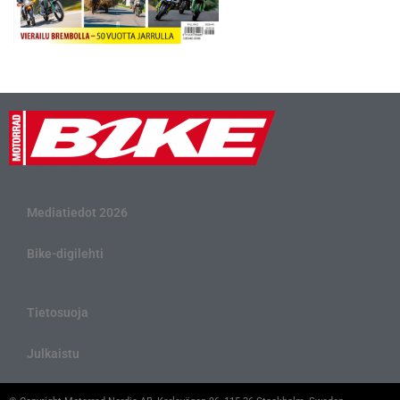
Mediatiedot 2026
Bike-digilehti
Tietosuoja
Julkaistu