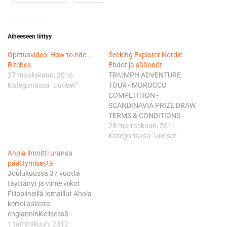
Aiheeseen liittyy
Opetusvideo: How to ride…
Seeking Explorer Nordic –
Bitches
Ehdot ja säännöt
27 maaliskuun, 2016
TRIUMPH ADVENTURE
Kategoriassa "Uutiset"
TOUR - MOROCCO
COMPETITION -
SCANDINAVIA PRIZE DRAW
TERMS & CONDITIONS
Bike/Motopress cooperate
28 marraskuun, 2011
with Triumph Motorcycles
Kategoriassa "Uutiset"
Scandinavia and Triumph
Ahola ilmoitti uransa
Motorcycles Ldt in the
päättymisestä
campaing "Seeking explorer"
Joulukuussa 37 vuotta
Scandinavia.
täyttänyt ja viime viikot
Bike/Motopress conveys the
Filippiineillä lomaillut Ahola
chance to win and is not
kertoi asiasta
responsible for the prize (the
englanninkielisessä
trip to Morocco) nor the
tiedotteessaan. Ahola voitti
1 tammikuun, 2012