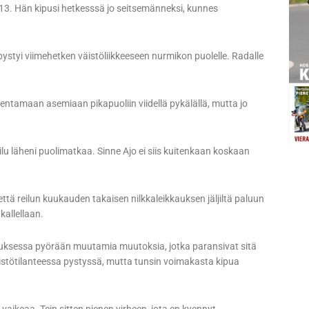
13. Hän kipusi hetkesssä jo seitsemänneksi, kunnes
tyi viimehetken väistöliikkeeseen nurmikon puolelle. Radalle
entamaan asemiaan pikapuoliin viidellä pykälällä, mutta jo
ailu läheni puolimatkaa. Sinne Ajo ei siis kuitenkaan koskaan
että reilun kuukauden takaisen nilkkaleikkauksen jäljiltä paluun
kallellaan.
tuksessa pyörään muutamia muutoksia, jotka paransivat sitä
äistötilanteessa pystyssä, mutta tunsin voimakasta kipua