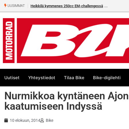
Heikkilä kymmenes 250cc EM-challengessä
UUSIMMAT
Uutiset
Yhteystiedot
Tilaa Bike
Bike-digilehti
Nurmikkoa kyntäneen Ajon 
kaatumiseen Indyssä
10 elokuun, 2014
Bike