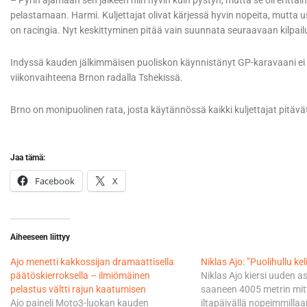
– Pyrin ajamaan sen jälkeen niin hyvin kuin pystyn, mutta se oli erittäin
pelastamaan. Harmi. Kuljettajat olivat kärjessä hyvin nopeita, mutta 
on racingia. Nyt keskittyminen pitää vain suunnata seuraavaan kilpailu
Indyssä kauden jälkimmäisen puoliskon käynnistänyt GP-karavaani ei a
viikonvaihteena Brnon radalla Tshekissä.
Brno on monipuolinen rata, josta käytännössä kaikki kuljettajat pitävä
Jaa tämä:
Facebook
X
Aiheeseen liittyy
Ajo menetti kakkossijan dramaattisella
Niklas Ajo: ”Puolihullu keli
päätöskierroksella – ilmiömäinen
Niklas Ajo kiersi uuden a
pelastus vältti rajun kaatumisen
saaneen 4005 metrin mit
Ajo paineli Moto3-luokan kauden
iltapäivällä nopeimmilla