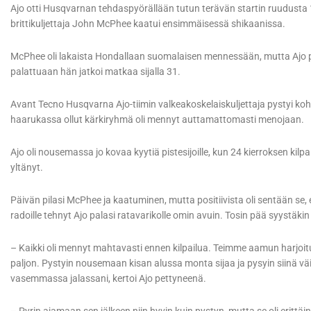
Ajo otti Husqvarnan tehdaspyörällään tutun terävän startin ruudusta 
brittikuljettaja John McPhee kaatui ensimmäisessä shikaanissa.
McPhee oli lakaista Hondallaan suomalaisen mennessään, mutta Ajo pys
palattuaan hän jatkoi matkaa sijalla 31.
Avant Tecno Husqvarna Ajo-tiimin valkeakoskelaiskuljettaja pystyi koh
haarukassa ollut kärkiryhmä oli mennyt auttamattomasti menojaan.
Ajo oli nousemassa jo kovaa kyytiä pistesijoille, kun 24 kierroksen kilp
yltänyt.
Päivän pilasi McPhee ja kaatuminen, mutta positiivista oli sentään se, 
radoille tehnyt Ajo palasi ratavarikolle omin avuin. Tosin pää syystäkin 
– Kaikki oli mennyt mahtavasti ennen kilpailua. Teimme aamun harjoi
paljon. Pystyin nousemaan kisan alussa monta sijaa ja pysyin siinä v
vasemmassa jalassani, kertoi Ajo pettyneenä.