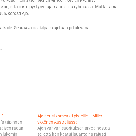
 vaikeaa. Tein sitten pienen virheen, jota en kyennyt
uskon, että olisin pystynyt ajamaan siinä ryhmässä. Mutta tämä
un, korosti Ajo.
ikaile. Seuraava osakilpailu ajetaan jo tulevana
t.
!”
Ajo nousi komeasti pisteille – Miller
sfalttipinnan
ykkönen Australiassa
taisen radan
Ajon vahvan suorituksen arvoa nostaa
an lukemin
se, että hän kaatui lauantaina rajusti