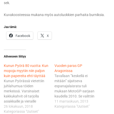
sek.
Kuvakoosteessa mukana myös autoluokkien parhaita burniksia.
Jaa tämä:
Facebook
X
Aiheeseen liittyy
Kunun Pyörä 80 vuotta: Kun
Vuoden paras GP
mopoja myytiin niin paljon
Aragonissa
kuin papereita ehti täyttää
Tavallaan ”keskellä ei
Kunun Pyörässä vietettiin
mitään” sijaitseva
juhlahumua töiden
espanajalaisrata tuli
merkeissä. Varsinaiset
mukaan MotoGP-sarjaan
kakkukahvit oli tarjolla
kaudella 2010. Se valittiin
asiakkaille ja vieraille
silloin heti kättelyssä vuoden
11 marraskuun, 2013
maanantaina sekä tiistaina.
26 lokakuun, 2018
parhaaksi GP:ksi. Vuonna
Kategoriassa "Uutiset"
Onnittelijoita riitti runsaasti.
Kategoriassa "Uutiset"
2009 valmistuneella