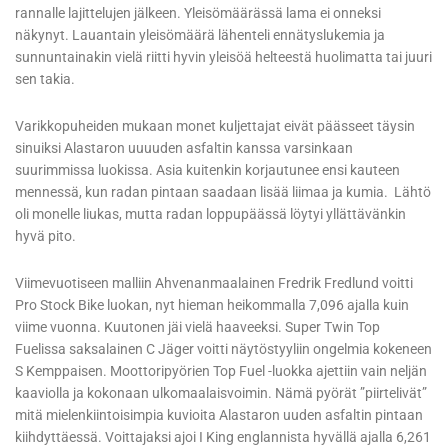
rannalle lajittelujen jälkeen. Yleisömäärässä lama ei onneksi
näkynyt. Lauantain yleisömäärä lähenteli ennätyslukemia ja
sunnuntainakin vielä riitti hyvin yleisöä helteestä huolimatta tai juuri
sen takia.
Varikkopuheiden mukaan monet kuljettajat eivät päässeet täysin
sinuiksi Alastaron uuuuden asfaltin kanssa varsinkaan
suurimmissa luokissa. Asia kuitenkin korjautunee ensi kauteen
mennessä, kun radan pintaan saadaan lisää liimaa ja kumia. Lähtö
oli monelle liukas, mutta radan loppupäässä löytyi yllättävänkin
hyvä pito.
Viimevuotiseen malliin Ahvenanmaalainen Fredrik Fredlund voitti
Pro Stock Bike luokan, nyt hieman heikommalla 7,096 ajalla kuin
viime vuonna. Kuutonen jäi vielä haaveeksi. Super Twin Top
Fuelissa saksalainen C Jäger voitti näytöstyyliin ongelmia kokeneen
S Kemppaisen. Moottoripyörien Top Fuel -luokka ajettiin vain neljän
kaaviolla ja kokonaan ulkomaalaisvoimin. Nämä pyörät ”piirtelivät”
mitä mielenkiintoisimpia kuvioita Alastaron uuden asfaltin pintaan
kiihdyttäessä. Voittajaksi ajoi I King englannista hyvällä ajalla 6,261