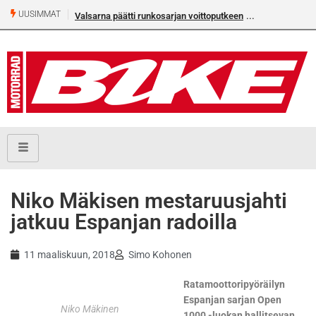
UUSIMMAT
Valsarna päätti runkosarjan voittoputkeen
Älä missaa täm
numeroa!
Niko Mäkisen mestaruusjahti
jatkuu Espanjan radoilla
11 maaliskuun, 2018
Simo Kohonen
Ratamoottoripyöräilyn
Espanjan sarjan Open
Niko Mäkinen
1000 -luokan hallitsevan