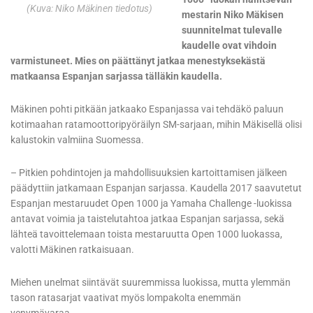
(Kuva: Niko Mäkinen tiedotus)
mestarin Niko Mäkisen
suunnitelmat tulevalle
kaudelle ovat vihdoin
varmistuneet. Mies on päättänyt jatkaa menestyksekästä
matkaansa Espanjan sarjassa tälläkin kaudella.
Mäkinen pohti pitkään jatkaako Espanjassa vai tehdäkö paluun
kotimaahan ratamoottoripyöräilyn SM-sarjaan, mihin Mäkisellä olisi
kalustokin valmiina Suomessa.
– Pitkien pohdintojen ja mahdollisuuksien kartoittamisen jälkeen
päädyttiin jatkamaan Espanjan sarjassa. Kaudella 2017 saavutetut
Espanjan mestaruudet Open 1000 ja Yamaha Challenge -luokissa
antavat voimia ja taistelutahtoa jatkaa Espanjan sarjassa, sekä
lähteä tavoittelemaan toista mestaruutta Open 1000 luokassa,
valotti Mäkinen ratkaisuaan.
Miehen unelmat siintävät suuremmissa luokissa, mutta ylemmän
tason ratasarjat vaativat myös lompakolta enemmän