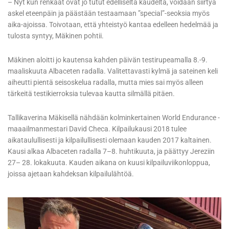
– Nyt kun renkaat ovat jo tutut edelliseltä kaudelta, voidaan siirtyä
askel eteenpäin ja päästään testaamaan ”special”-seoksia myös
aika-ajoissa. Toivotaan, että yhteistyö kantaa edelleen hedelmää ja
tulosta syntyy, Mäkinen pohtii.
Mäkinen aloitti jo kautensa kahden päivän testirupeamalla 8.-9.
maaliskuuta Albaceten radalla. Valitettavasti kylmä ja sateinen keli
aiheutti pientä seisoskelua radalla, mutta mies sai myös alleen
tärkeitä testikierroksia tulevaa kautta silmällä pitäen.
Tallikaverina Mäkisellä nähdään kolminkertainen World Endurance -
maaailmanmestari David Checa. Kilpailukausi 2018 tulee
aikataulullisesti ja kilpailullisesti olemaan kauden 2017 kaltainen.
Kausi alkaa Albaceten radalla 7–8. huhtikuuta, ja päättyy Jereziin
27– 28. lokakuuta. Kauden aikana on kuusi kilpailuviikonloppua,
joissa ajetaan kahdeksan kilpailulähtöä.