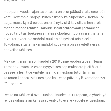
venymävaraa.
– Jo parin vuoden ajan tavoitteena on ollut päästä uralla eteenpäin
kohti ”kovempia” sarjoja, kuten esimerkiksi Superstock-luokan EM-
sarja, mutta kylmä totuus on, että nykyisillä kuvioilla siihen ei ole
mitään mahdollisuutta. Taloudellisesti seuraavaan portaaseen
nousu tarvitsisi tuekseen ainakin ajobudjetin tuplaamisen, ja tähän
ei valitettavasti ole mahdollisuuksia näkyvissä toistaiseksi.
Toivotaan, että tämäkin mahdollisuus vielä on saavutettavissa,
haaveilee Mäkinen.
Mäkisen tiimin nimi on kaudella 2018 viime vuoden tapaan Team
Yamaha Stratos. Mies on tyytyväinen sopimuksesta ja siitä, että
pääsee jälleen työskentelemään jo ennestään tutun tiimin ja
kaluston kanssa. Mäkinen ajaa kautensa päivitetyllä Yamahan YZF
R1 -pyörällä.
Renkaina Mäkisellä ovat Dunlopit kauden 2017 tapaan, ja yhteistyö
rengasvalmistajan kanssa syventyy tulevalle kaudelle entisestään.