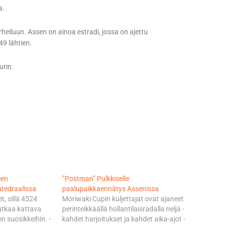
a.
heiluun. Assen on ainoa estradi, jossa on ajettu
9 lähtien.
urin.
een
”Postman” Pulkkiselle
atedraalissa
paalupaikkaennätys Assenissa
t, sillä 4524
Moriwaki Cupin kuljettajat ovat ajaneet
utkaa kattava
perinteikkäällä hollantilaisradalla neljä -
n suosikkeihin. -
kahdet harjoitukset ja kahdet aika-ajot -