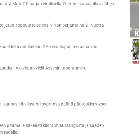
kerätä MotoGP-sarjan virallisella Youtube-kanavalla jo lähes
oko jutun, toppuuttelee ensi viikon perjantaina 21 vuotta
aukoa edeltävän Saksan GP-viikonlopun avauspäivän
suuden, Ajo viittaa vielä Assenin tapahtumiin.
a, kunnes hän lipsahti pyöränsä päältä päätöskierroksen
een pitämällä sitkeästi kiinni ohjaustangosta ja saaden
n radalle.