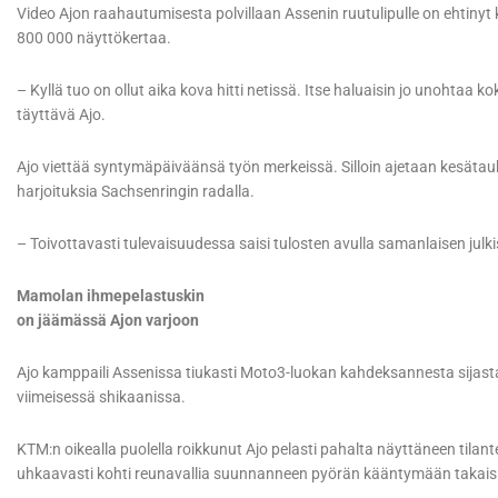
Video Ajon raahautumisesta polvillaan Assenin ruutulipulle on ehtinyt 
800 000 näyttökertaa.
– Kyllä tuo on ollut aika kova hitti netissä. Itse haluaisin jo unohtaa k
täyttävä Ajo.
Ajo viettää syntymäpäiväänsä työn merkeissä. Silloin ajetaan kesät
harjoituksia Sachsenringin radalla.
– Toivottavasti tulevaisuudessa saisi tulosten avulla samanlaisen julki
Mamolan ihmepelastuskin
on jäämässä Ajon varjoon
Ajo kamppaili Assenissa tiukasti Moto3-luokan kahdeksannesta sijast
viimeisessä shikaanissa.
KTM:n oikealla puolella roikkunut Ajo pelasti pahalta näyttäneen tilant
uhkaavasti kohti reunavallia suunnanneen pyörän kääntymään takaisi