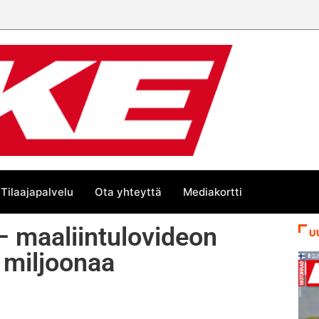
Tilaajapalvelu
Ota yhteyttä
Mediakortti
i – maaliintulovideon
U
i miljoonaa