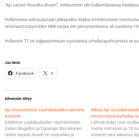
”Ajo varasti Rossilta shown”, hehkutettiin silti hollantilaisessa mediass
Hollannissa suhtaudutaan jalkapallon lisäksi intohimoisesti moottoriur
ratamoottoripyöräilyn MM-sarjaa sen perustamisesta, eli vuodesta 194
Hollannin TT on tulppaanimaan vuotuisista urheilutapahtumista se su
Jaa tämä:
Facebook
X
Aiheeseen liittyy
Ajo Interwettenin vauhtikaksikko valmiina
Niklas Ajo suosikkiradall
Asseniin
moottoripyöräurheilun k
Edellisten osakilpailuiden näyttämöiden
Lähtökohdat ovat otollise
Italian Mugellon ja Espanjan Barcelonan
metrin mittainen ja 18 m
radan tapaan Assen on nopeahko ja
Assenin rata lukeutuu Ajo