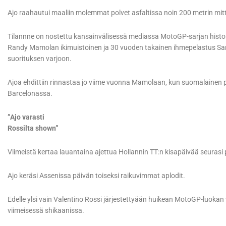
Ajo raahautui maaliin molemmat polvet asfaltissa noin 200 metrin mitt
Tilannne on nostettu kansainvälisessä mediassa MotoGP-sarjan histor
Randy Mamolan ikimuistoinen ja 30 vuoden takainen ihmepelastus Sa
suorituksen varjoon.
Ajoa ehdittiin rinnastaa jo viime vuonna Mamolaan, kun suomalainen pel
Barcelonassa.
”Ajo varasti
Rossilta shown”
Viimeistä kertaa lauantaina ajettua Hollannin TT:n kisapäivää seurasi
Ajo keräsi Assenissa päivän toiseksi raikuvimmat aplodit.
Edelle ylsi vain Valentino Rossi järjestettyään huikean MotoGP-luoka
viimeisessä shikaanissa.