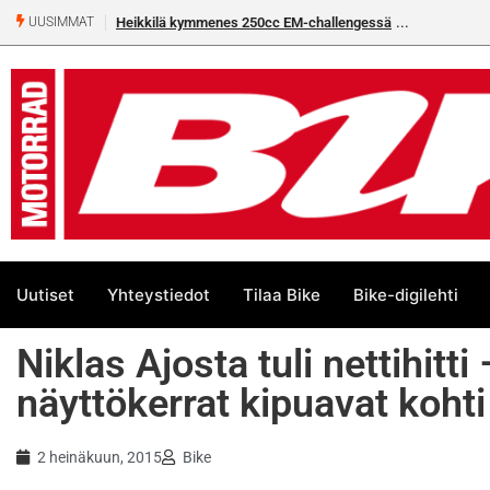
Heikkilä kymmenes 250cc EM-challengessä
UUSIMMAT
Uutiset
Yhteystiedot
Tilaa Bike
Bike-digilehti
Niklas Ajosta tuli nettihitt
näyttökerrat kipuavat koht
2 heinäkuun, 2015
Bike